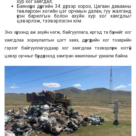
хур хог хаягдал;
Баянзүрх дүүргийн 34 дүгээр хороо, Цагаан давааны
төвлөрсөн хогийн цэг орчмын далан, гуу жалганд
үүсэн барилгын болон ахуйн хур хог хаягдлыг
цэвэрлэж, тээвэрлэсэн юм.
Энэ хүрээнд аж ахуйн нэгж, байгууллага, иргэд та бүхнийг хог
хаягдлаа зориулалтын цэгт хаях, дүүргүүдийн хог тээврийн
гэрээт байгууллагуудаар хог хаягдлаа тээвэрлүүлж хоггүй
цэвэр орчныг бүрдүүлэхэд хамтран ажиллахыг уриалж байна.