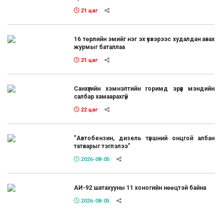
21 цаг
16 төрлийн эмийг нэг эх үүсвэрээс худалдан авах
журмыг баталлаа
21 цаг
Санхүүгийн хэмнэлтийн горимд эрүүл мэндийн
салбар хамаарахгүй
22 цаг
"Автобензин, дизель түлшний онцгой албан
татварыг тэглэлээ"
2026-08-05
АИ-92 шатахууны 11 хоногийн нөөцтэй байна
2026-08-05