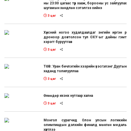
ны 23:00 цагаас түр хааж, борооны ус зайлуулах
шугамын хөндлөн сэтэлгээ хийнэ
3 цаг
Хүнсний ногоо худалдаалдаг энгийн иргэн рүү
дроноор довтолсон тул ОХУ-ыг дайны гэмт
хэрэгт буруутгав
3 цаг
ТӨВ: Уран бичлэгийн хээрийн үзэсгэлэнг Дуутын
хаданд толилууллаа
3 цаг
Өнөөдөр ихэнх нутгаар хална
3 цаг
Монгол сурагчид Олон улсын логикийн
олимпиадын дэлхийн финалд мөнгөн медаль
хүртлээ