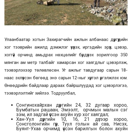
Улаанбаатар хотын Захирагчийн ажлын албанаас дүүргүүдийн
хог тээврийн ажилд дэмжлэг үзүүлэх, иргэдийн эрүүл, цэвэр,
хоггүй орчинд амьдрах нөхцөлийг бүрдүүлэх зорилгоор 350
мянган ам метр талбайг хамарсан хог хаягдлыг цэвэрлэж,
тээвэрлэхээр төлөвлөсөн. Уг ажлыг тавдугаар сарын 18-
наас эхлүүлсэн бөгөөд энэ сарын 12-ныг хүртэл үргэлжлэх юм.
Өнөөдрийн байдлаар дараах байршлуудад хог цэвэрлэгээ,
тээвэрлэлтийг хийлээ. Тодруулбал,
Сонгинохайрхан дүүргийн 24, 32 дугаар хороо,
Бумбатын рашаан, Эмээлт, орчмын малын сэг
зэм, ил задгай үүссэн ахуйн хур хог хаягдал;
Хан-Уул дүүргийн 10, 16, 21 дүгээр хороо,
Сонсголонгийн гүүр, Туул голын ай сав, Нисэх,
Буянт-Ухаа орчимд үүссэн барилгын болон ахуйн