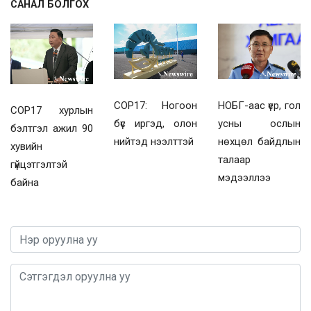
САНАЛ БОЛГОХ
COP17: Ногоон
НОБГ-аас үер, гол
COP17 хурлын
бүс иргэд, олон
усны ослын
бэлтгэл ажил 90
нийтэд нээлттэй
нөхцөл байдлын
хувийн
талаар
гүйцэтгэлтэй
мэдээллээ
байна