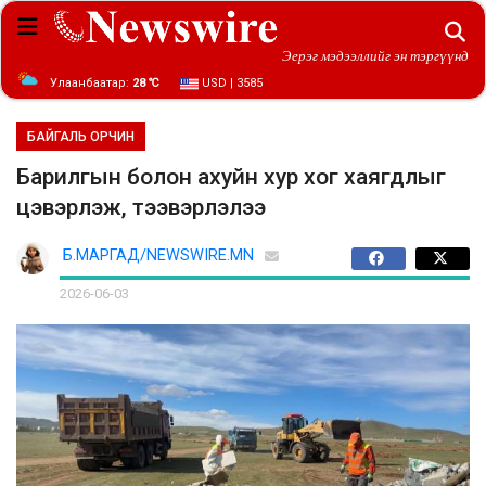
Эерэг мэдээллийг эн тэргүүнд
Улаанбаатар:
28 ℃
USD | 3585
БАЙГАЛЬ ОРЧИН
Барилгын болон ахуйн хур хог хаягдлыг
цэвэрлэж, тээвэрлэлээ
Б.МАРГАД/NEWSWIRE.MN
2026-06-03