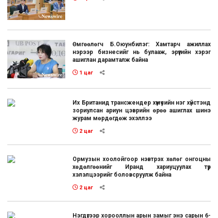
Өмгөөлөгч Б.Оюунбилэг: Хамтарч ажиллах
нэрээр бизнесийг нь булааж, эрүүгийн хэрэг
ашиглан дарамталж байна
1 цаг
Их Британид трансжендер хүмүүсийн нэг хүйстэнд
зориулсан ариун цэврийн өрөө ашиглах шинэ
журам мөрдөгдөж эхэллээ
2 цаг
Ормузын хоолойгоор нэвтрэх хөлөг онгоцны
хөдөлгөөнийг Иранд хариуцуулах түр
хэлэлцээрийг боловсруулж байна
2 цаг
Нэгдүгээр хорооллын арын замыг энэ сарын 6-