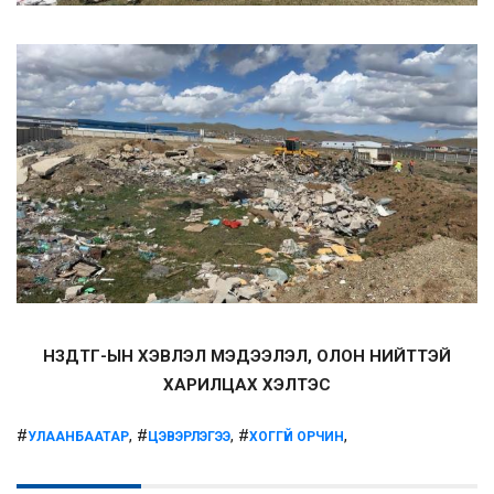
НЗДТГ-ЫН ХЭВЛЭЛ МЭДЭЭЛЭЛ, ОЛОН НИЙТТЭЙ
ХАРИЛЦАХ ХЭЛТЭС
#
, #
, #
,
УЛААНБААТАР
ЦЭВЭРЛЭГЭЭ
ХОГГҮЙ ОРЧИН