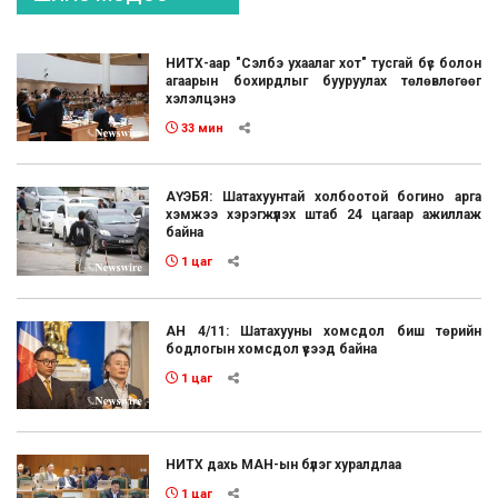
НИТХ-аар "Сэлбэ ухаалаг хот" тусгай бүс болон
агаарын бохирдлыг бууруулах төлөвлөгөөг
хэлэлцэнэ
33 мин
АҮЭБЯ: Шатахуунтай холбоотой богино арга
хэмжээ хэрэгжүүлэх штаб 24 цагаар ажиллаж
байна
1 цаг
АН 4/11: Шатахууны хомсдол биш төрийн
бодлогын хомсдол үүсээд байна
1 цаг
НИТХ дахь МАН-ын бүлэг хуралдлаа
1 цаг