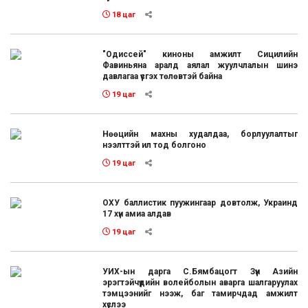
18 цаг
"Одиссей" киноны амжилт Сицилийн
Фавиньяна аралд аялал жуулчлалын шинэ
давлагаа үүсгэх төлөвтэй байна
19 цаг
Нөөцийн махны худалдаа, борлуулалтыг
нээлттэй ил тод болгоно
19 цаг
ОХУ баллистик пуужингаар довтолж, Украинд
17 хүн амиа алдав
19 цаг
УИХ-ын дарга С.Бямбацогт Зүүн Азийн
эрэгтэйчүүдийн волейболын аварга шалгаруулах
тэмцээнийг нээж, баг тамирчдад амжилт
хүслээ