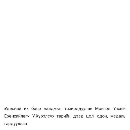
Үндэсний их баяр наадмыг тохиолдуулан Монгол Улсын
Ерөнхийлөгч У.Хүрэлсүх төрийн дээд цол, одон, медаль
гардууллаа.