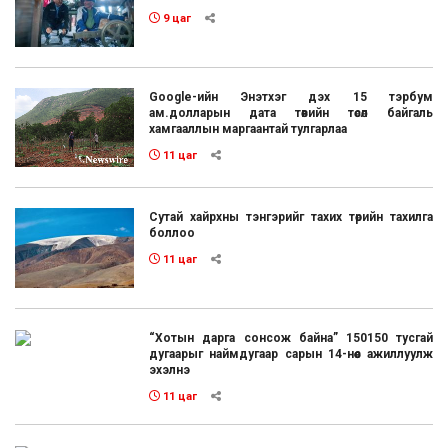
9 цаг
Google-ийн Энэтхэг дэх 15 тэрбум
ам.долларын дата төвийн төсөл байгаль
хамгааллын маргаантай тулгарлаа
11 цаг
Сутай хайрхны тэнгэрийг тахих төрийн тахилга
боллоо
11 цаг
“Хотын дарга сонсож байна” 150150 тусгай
дугаарыг наймдугаар сарын 14-нөөс ажиллуулж
эхэлнэ
11 цаг