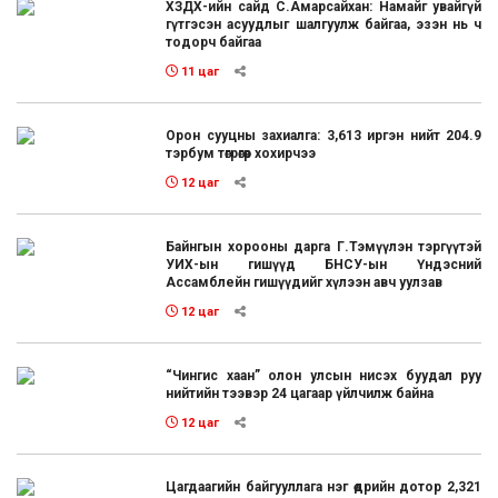
ХЗДХ-ийн сайд С.Амарсайхан: Намайг увайгүй
гүтгэсэн асуудлыг шалгуулж байгаа, эзэн нь ч
тодорч байгаа
11 цаг
Орон сууцны захиалга: 3,613 иргэн нийт 204.9
тэрбум төгрөгөөр хохирчээ
12 цаг
Байнгын хорооны дарга Г.Тэмүүлэн тэргүүтэй
УИХ-ын гишүүд БНСУ-ын Үндэсний
Ассамблейн гишүүдийг хүлээн авч уулзав
12 цаг
“Чингис хаан” олон улсын нисэх буудал руу
нийтийн тээвэр 24 цагаар үйлчилж байна
12 цаг
Цагдаагийн байгууллага нэг өдрийн дотор 2,321