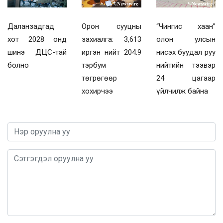
Даланзадгад
Орон сууцны
“Чингис хаан”
хот 2028 онд
захиалга: 3,613
олон улсын
шинэ ДЦС-тай
иргэн нийт 204.9
нисэх буудал руу
болно
тэрбум
нийтийн тээвэр
төгрөгөөр
24 цагаар
хохирчээ
үйлчилж байна
0 / 1000