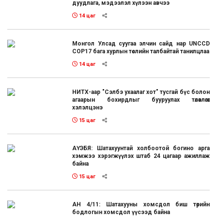
дуудлага, мэдээлэл хүлээн авчээ
14 цаг
Монгол Улсад суугаа элчин сайд нар UNCCD
COP17 бага хурлын төслийн талбайтай танилцлаа
14 цаг
НИТХ-аар "Сэлбэ ухаалаг хот" тусгай бүс болон
агаарын бохирдлыг бууруулах төлөвлөгөөг
хэлэлцэнэ
15 цаг
АҮЭБЯ: Шатахуунтай холбоотой богино арга
хэмжээ хэрэгжүүлэх штаб 24 цагаар ажиллаж
байна
15 цаг
АН 4/11: Шатахууны хомсдол биш төрийн
бодлогын хомсдол үүсээд байна