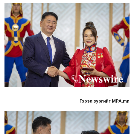
Гэрэл зургийг MPA.mn