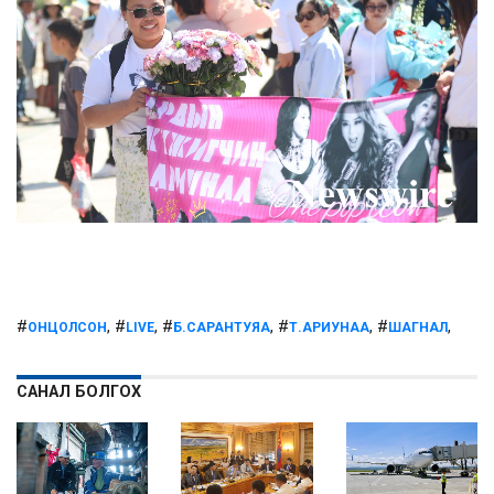
#
, #
, #
, #
, #
,
ОНЦОЛСОН
LIVE
Б.САРАНТУЯА
Т.АРИУНАА
ШАГНАЛ
САНАЛ БОЛГОХ