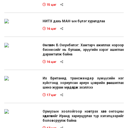
15 цаг
НИТХ дахь МАН-ын бүлэг хуралдлаа
16 цаг
Өмгөөлөгч Б.Оюунбилэг: Хамтарч ажиллах нэрээр
бизнесийг нь булааж, эрүүгийн хэрэг ашиглан
дарамталж байна
16 цаг
Их Британид трансжендер хүмүүсийн нэг
хүйстэнд зориулсан ариун цэврийн өрөө ашиглах
шинэ журам мөрдөгдөж эхэллээ
17 цаг
Ормузын хоолойгоор нэвтрэх хөлөг онгоцны
хөдөлгөөнийг Иранд хариуцуулах түр хэлэлцээрийг
боловсруулж байна