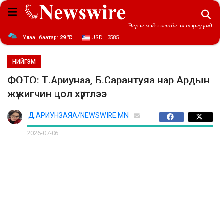
Эерэг мэдээллийг эн тэргүүнд
Улаанбаатар:
29 ℃
USD | 3585
НИЙГЭМ
ФОТО: Т.Ариунаа, Б.Сарантуяа нар Ардын
жүжигчин цол хүртлээ
Д.АРИУНЗАЯА/NEWSWIRE.MN
2026-07-06