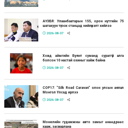
АҮЭБЯ: Улаанбаатарын 155, орон нутгийн 75
шатахуун түгээх станцад нийлүүлэлт хийлээ
2026-08-07
Ховд аймгийн Буянт суманд сураггүй алга
болсон 10 настай охиныг хайж байна
2026-08-07
COP17: "Silk Road Caravan" олон улсын аялал
Монгол Улсад ирлээ
2026-08-07
Монелийн гудамжны авто замыг өнөөдрөөс
хааж, засварлана