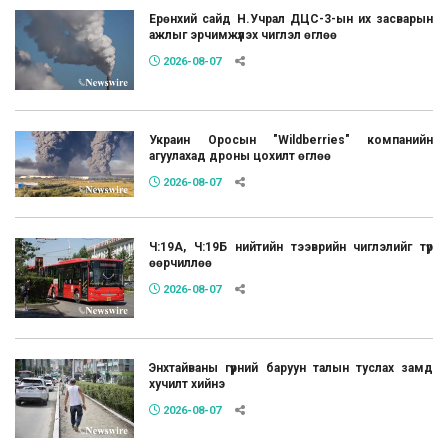
Ерөнхий сайд Н.Учрал ДЦС-3-ын их засварын
ажлыг эрчимжүүлэх чиглэл өглөө
2026-08-07
Украин Оросын "Wildberries" компанийн
агуулахад дроны цохилт өглөө
2026-08-07
Ч:19А, Ч:19Б нийтийн тээврийн чиглэлийг түр
өөрчиллөө
2026-08-07
Энхтайваны гүүрний баруун талын туслах замд
хучилт хийнэ
2026-08-07