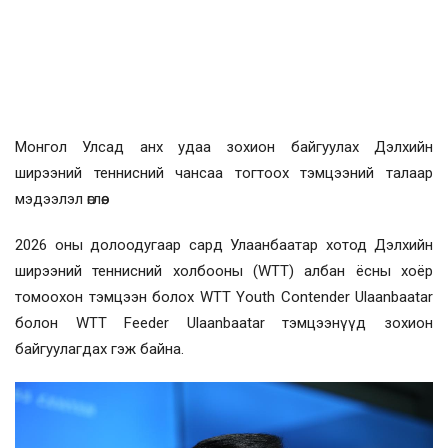
Монгол Улсад анх удаа зохион байгуулах Дэлхийн
ширээний теннисний чансаа тогтоох тэмцээний талаар
мэдээлэл өглөө.
2026 оны долоодугаар сард Улаанбаатар хотод Дэлхийн
ширээний теннисний холбооны (WTT) албан ёсны хоёр
томоохон тэмцээн болох WTT Youth Contender Ulaanbaatar
болон WTT Feeder Ulaanbaatar тэмцээнүүд зохион
байгуулагдах гэж байна.