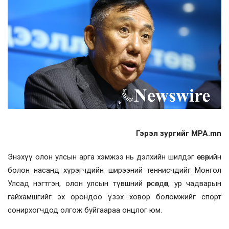
Гэрэл зургийг MPA.mn
Энэхүү олон улсын арга хэмжээ нь дэлхийн шилдэг өсвөрийн
болон насанд хүрэгчдийн ширээний теннисчдийг Монгол
Улсад нэгтгэн, олон улсын түвшний өрсөлдөөн, ур чадварын
гайхамшгийг эх орондоо үзэх ховор боломжийг спорт
сонирхогчдод олгож буйгаараа онцлог юм.