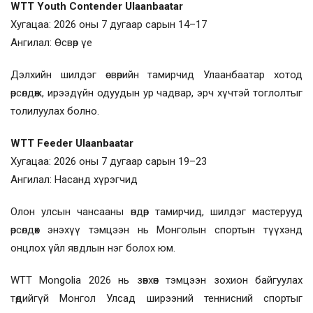
WTT Youth Contender Ulaanbaatar
Хугацаа: 2026 оны 7 дугаар сарын 14–17
Ангилал: Өсвөр үе
Дэлхийн шилдэг өсвөрийн тамирчид Улаанбаатар хотод
өрсөлдөж, ирээдүйн одуудын ур чадвар, эрч хүчтэй тоглолтыг
толилуулах болно.
WTT Feeder Ulaanbaatar
Хугацаа: 2026 оны 7 дугаар сарын 19–23
Ангилал: Насанд хүрэгчид
Олон улсын чансааны өндөр тамирчид, шилдэг мастерууд
өрсөлдөх энэхүү тэмцээн нь Монголын спортын түүхэнд
онцлох үйл явдлын нэг болох юм.
WTT Mongolia 2026 нь зөвхөн тэмцээн зохион байгуулах
төдийгүй Монгол Улсад ширээний теннисний спортыг