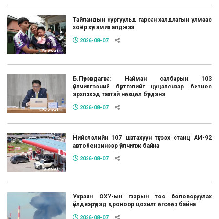
Тайландын сургуульд гарсан халдлагын улмаас
хоёр хүн амиа алджээ
2026-08-07
Б.Пүрэвдагва: Найман салбарын 103
үйлчилгээний бүртгэлийг цуцалснаар бизнес
эрхлэхэд таатай нөхцөл бүрдэнэ
2026-08-07
Нийслэлийн 107 шатахуун түгээх станц АИ-92
автобензинээр үйлчилж байна
2026-08-07
Украин ОХУ-ын газрын тос боловсруулах
үйлдвэрүүдэд дроноор цохилт өгсөөр байна
2026-08-07