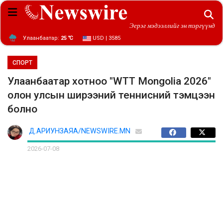
Эерэг мэдээллийг эн тэргүүнд
Улаанбаатар:
25 ℃
USD | 3585
СПОРТ
Улаанбаатар хотноо "WTT Mongolia 2026"
олон улсын ширээний теннисний тэмцээн
болно
Д.АРИУНЗАЯА/NEWSWIRE.MN
2026-07-08