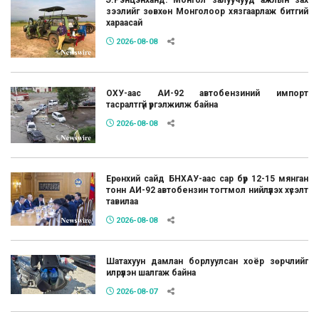
Э.Рэнцэнханд: Монгол залуучууд ажлын зах
зээлийг зөвхөн Монголоор хязгаарлаж битгий
хараасай
2026-08-08
ОХУ-аас АИ-92 автобензиний импорт
тасралтгүй үргэлжилж байна
2026-08-08
Ерөнхий сайд БНХАУ-аас сар бүр 12-15 мянган
тонн АИ-92 автобензин тогтмол нийлүүлэх хүсэлт
тавилаа
2026-08-08
Шатахуун дамлан борлуулсан хоёр зөрчлийг
илрүүлэн шалгаж байна
2026-08-07