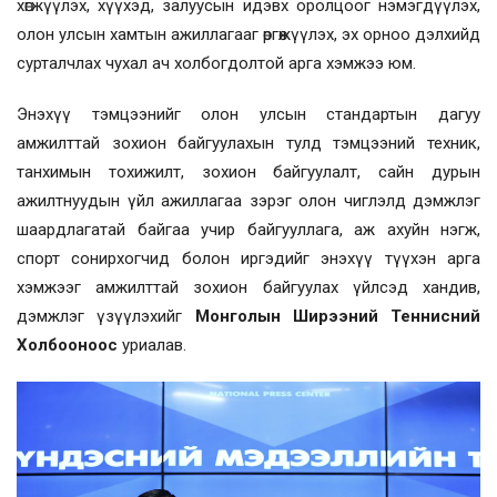
хөгжүүлэх, хүүхэд, залуусын идэвх оролцоог нэмэгдүүлэх,
олон улсын хамтын ажиллагааг өргөжүүлэх, эх орноо дэлхийд
сурталчлах чухал ач холбогдолтой арга хэмжээ юм.
Энэхүү тэмцээнийг олон улсын стандартын дагуу
амжилттай зохион байгуулахын тулд тэмцээний техник,
танхимын тохижилт, зохион байгуулалт, сайн дурын
ажилтнуудын үйл ажиллагаа зэрэг олон чиглэлд дэмжлэг
шаардлагатай байгаа учир байгууллага, аж ахуйн нэгж,
спорт сонирхогчид болон иргэдийг энэхүү түүхэн арга
хэмжээг амжилттай зохион байгуулах үйлсэд хандив,
дэмжлэг үзүүлэхийг
Монголын Ширээний Теннисний
Холбооноос
уриалав.