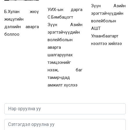
Зүүн Азийн
УИХ-ын дарга
Б.Хулан жюү
эрэгтэйчүүдийн
С.Бямбацогт
жицүгийн
волейболын
Зүүн Азийн
дэлхийн аварга
АШТ
эрэгтэйчүүдийн
боллоо
Улаанбаатарт
волейболын
нээлтээ хийлээ
аварга
шалгаруулах
тэмцээнийг
нээж, баг
тамирчдад
амжилт хүслээ