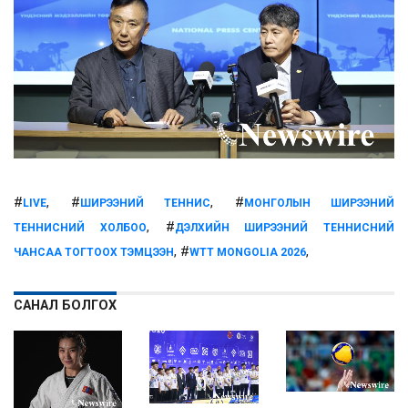
#
, #
, #
LIVE
ШИРЭЭНИЙ ТЕННИС
МОНГОЛЫН ШИРЭЭНИЙ
, #
ТЕННИСНИЙ ХОЛБОО
ДЭЛХИЙН ШИРЭЭНИЙ ТЕННИСНИЙ
, #
,
ЧАНСАА ТОГТООХ ТЭМЦЭЭН
WTT MONGOLIA 2026
САНАЛ БОЛГОХ