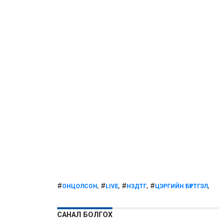
#
, #
, #
, #
,
ОНЦОЛСОН
LIVE
НЗДТГ
ЦЭРГИЙН БҮРТГЭЛ
САНАЛ БОЛГОХ