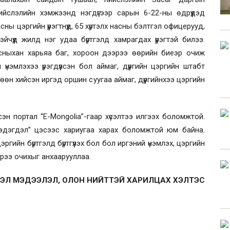
ийслэлийн хэмжээнд нэгдүгээр сарын 6-22-ны өдрүүдэд
ы цэргийн үүрэгтнүүд, 65 хүртэлх насны бэлтгэл офицерууд,
йчүүд жилд нэг удаа бүртгэлд хамрагдах үүрэгтэй билээ.
х насныхан харьяа баг, хороон дээрээ өөрийн биеэр очиж
й үнэмлэхээ үрэгдүүлсэн бол аймаг, дүүргийн цэргийн штабт
өөн хийсэн иргэд оршин суугаа аймаг, дүүргийнхээ цэргийн
эн портал “E-Mongolia”-гаар хүсэлтээ илгээх боломжтой.
“мэдэгдэл” цэсээс хариугаа харах боломжтой юм байна.
ргийн бүртгэлд бүртгүүлэх бол бол иргэний үнэмлэх, цэргийн
ээрээ очихыг анхаарууллаа.
ЭЛ МЭДЭЭЛЭЛ, ОЛОН НИЙТТЭЙ ХАРИЛЦАХ ХЭЛТЭС