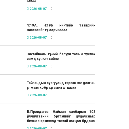
өглөө
2026-08-07
Ч:19А, Ч:19Б нийтийн тээврийн
чиглэлийг түр өөрчиллөө
2026-08-07
Энхтайваны гүүрний баруун талын туслах
замд хучилт хийнэ
2026-08-07
Тайландын сургуульд гарсан халдлагын
улмаас хоёр хүн амиа алджээ
2026-08-07
Б.Пүрэвдагва: Найман салбарын 103
үйлчилгээний бүртгэлийг цуцалснаар
бизнес эрхлэхэд таатай нөхцөл бүрдэнэ
2026-08-07