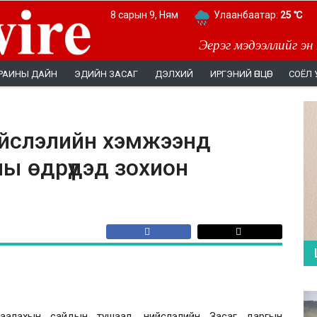
8 сарын 9, Ням
Улаанбаатар:
25 ℃
Эерэг мэдээллийг эн
РАИНЫ ДАЙН
ЭДИЙН ЗАСАГ
ДЭЛХИЙ
ИРГЭНИЙ ӨНЦӨГ
СОЁЛ 
нийслэлийн хэмжээнд
ны өдрүүдэд зохион
гаалахын сайдын тушаал, нийслэлийн Засаг даргын