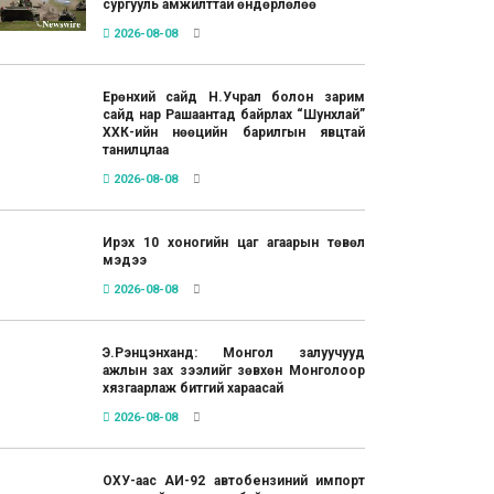
сургууль амжилттай өндөрлөлөө
2026-08-08
Ерөнхий сайд Н.Учрал болон зарим
сайд нар Рашаантад байрлах “Шунхлай”
ХХК-ийн нөөцийн барилгын явцтай
танилцлаа
2026-08-08
Ирэх 10 хоногийн цаг агаарын төвөл
мэдээ
2026-08-08
Э.Рэнцэнханд: Монгол залуучууд
ажлын зах зээлийг зөвхөн Монголоор
хязгаарлаж битгий хараасай
2026-08-08
ОХУ-аас АИ-92 автобензиний импорт