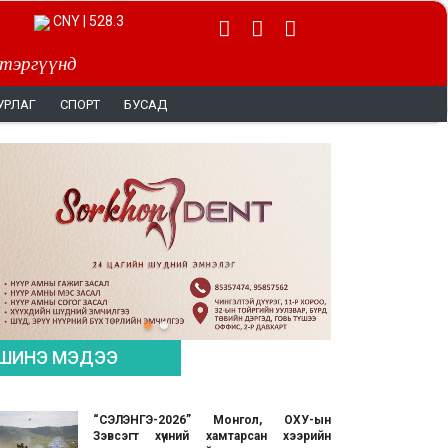
CNY | 528.3
 тэргүүнд
УРЛАГ
СПОРТ
БУСАД
ШИНЭ МЭДЭЭ
“СЭЛЭНГЭ-2026” Монгол, ОХУ-ын
Зэвсэгт хүчний хамтарсан хээрийн