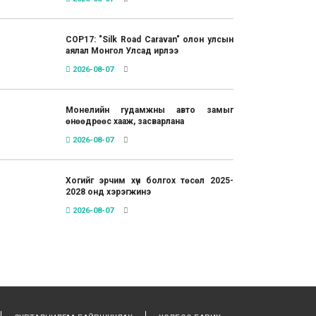
COP17: "Silk Road Caravan" олон улсын
аялал Монгол Улсад ирлээ
2026-08-07
Монелийн гудамжны авто замыг
өнөөдрөөс хааж, засварлана
2026-08-07
Хогийг эрчим хүч болгох төсөл 2025-
2028 онд хэрэгжинэ
2026-08-07