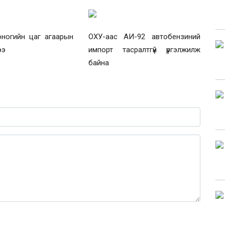
оногийн цаг агаарын
ОХУ-аас АИ-92 автобензиний
ээ
импорт тасралтгүй үргэлжилж
байна
0 / 1000