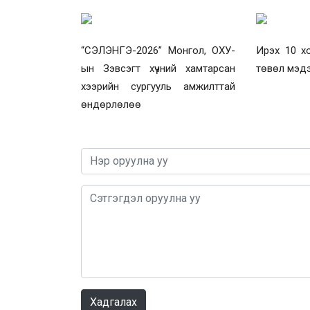
“СЭЛЭНГЭ-2026” Монгол, ОХУ-
Ирэх 10 х
ын Зэвсэгт хүчний хамтарсан
төвөл мэд
хээрийн сургууль амжилттай
өндөрлөлөө
Хадгалах