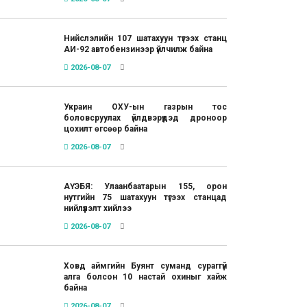
Нийслэлийн 107 шатахуун түгээх станц
АИ-92 автобензинээр үйлчилж байна
2026-08-07
Украин ОХУ-ын газрын тос
боловсруулах үйлдвэрүүдэд дроноор
цохилт өгсөөр байна
2026-08-07
АҮЭБЯ: Улаанбаатарын 155, орон
нутгийн 75 шатахуун түгээх станцад
нийлүүлэлт хийлээ
2026-08-07
Ховд аймгийн Буянт суманд сураггүй
алга болсон 10 настай охиныг хайж
байна
2026-08-07