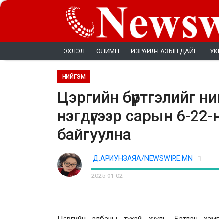
ЭХЛЭЛ
ОЛИМП
ИЗРАИЛ-ГАЗЫН ДАЙН
УК
НИЙГЭМ
Цэргийн бүртгэлийг 
нэгдүгээр сарын 6-22-
байгуулна
Д.АРИУНЗАЯА/NEWSWIRE.MN
2025-01-02
Цэргийн албаны тухай хууль, Батлан хам