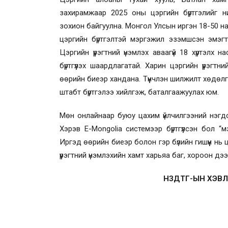
захирамжаар 2025 оны цэргийн бүртгэлийг н
зохион байгуулна. Монгол Улсын иргэн 18-50 насн
цэргийн бүртгэлтэй мэргэжил эзэмшсэн эмэгтэ
Цэргийн үүрэгтний үнэмлэх аваагүй 18 хүртэл
бүртгүүлэх шаардлагатай. Харин цэргийн үүрэгтни
өөрийн биеэр хандана. Түүнчлэн шилжилт хөдөлг
штабт бүртгэлээ хийлгэж, баталгаажуулах юм.
Мөн онлайнаар буюу цахим үйлчилгээний нэгдс
Хэрэв E-Mongolia системээр бүртгүүлсэн бол 
Иргэд өөрийн биеэр болон гэр бүлийн гишүүн нь цэ
үүрэгтний үнэмлэхийн хамт харьяа баг, хороон д
НЗДТГ-ЫН ХЭВЛ