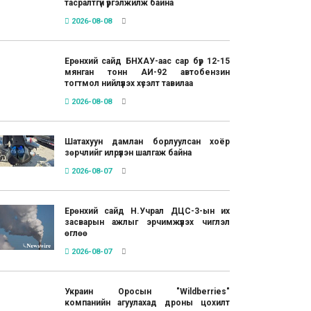
тасралтгүй үргэлжилж байна
2026-08-08
Ерөнхий сайд БНХАУ-аас сар бүр 12-15
мянган тонн АИ-92 автобензин
тогтмол нийлүүлэх хүсэлт тавилаа
2026-08-08
Шатахуун дамлан борлуулсан хоёр
зөрчлийг илрүүлэн шалгаж байна
2026-08-07
Ерөнхий сайд Н.Учрал ДЦС-3-ын их
засварын ажлыг эрчимжүүлэх чиглэл
өглөө
2026-08-07
Украин Оросын "Wildberries"
компанийн агуулахад дроны цохилт