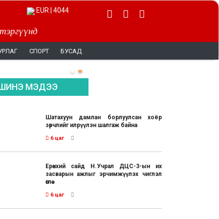
EUR | 4044
 тэргүүнд
УРЛАГ
СПОРТ
БУСАД
ШИНЭ МЭДЭЭ
Шатахуун дамлан борлуулсан хоёр
зөрчлийг илрүүлэн шалгаж байна
6 цаг
Ерөнхий сайд Н.Учрал ДЦС-3-ын их
засварын ажлыг эрчимжүүлэх чиглэл
өглөө
6 цаг