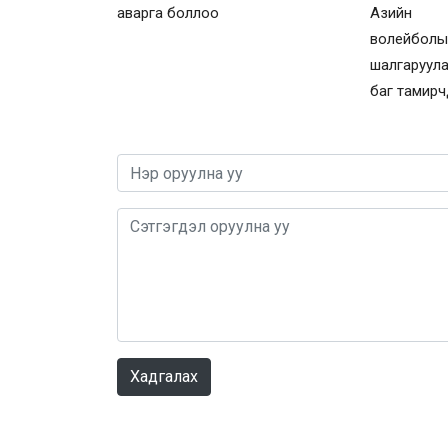
аварга боллоо
Азийн 
волей
шалгаруул
баг тамирч
Хадгалах