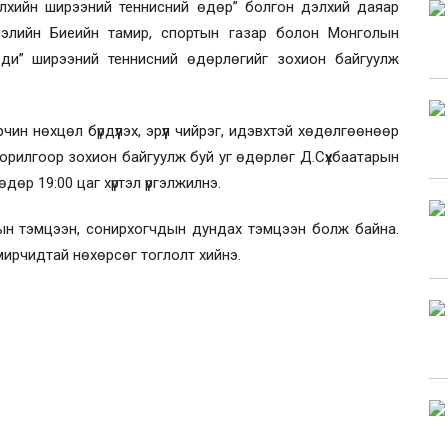
элхийн ширээний теннисний өдөр” болгон дэлхий даяар
лэлийн Биеийн тамир, спортын газар болон Монголын
рди” ширээний теннисний өдөрлөгийг зохион байгуулж
ин нөхцөл бүрдүүлэх, эрүүл чийрэг, идэвхтэй хөдөлгөөнөөр
х зорилгоор зохион байгуулж буй уг өдөрлөг Д.Сүхбаатарын
дөр 19:00 цаг хүртэл үргэлжилнэ.
дын тэмцээн, сонирхогчдын дундах тэмцээн болж байна.
ирчидтай нөхөрсөг тоглолт хийнэ.