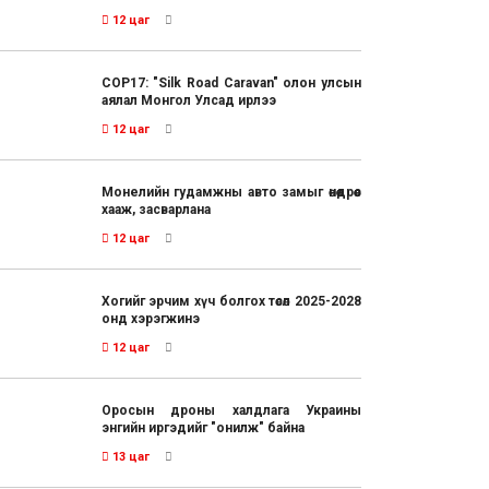
12 цаг
COP17: "Silk Road Caravan" олон улсын
аялал Монгол Улсад ирлээ
12 цаг
Монелийн гудамжны авто замыг өнөөдрөөс
хааж, засварлана
12 цаг
Хогийг эрчим хүч болгох төсөл 2025-2028
онд хэрэгжинэ
12 цаг
Оросын дроны халдлага Украины
энгийн иргэдийг "онилж" байна
13 цаг