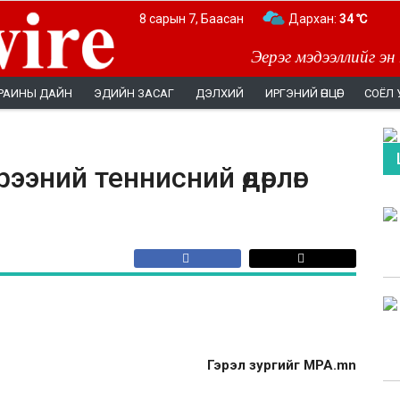
8 сарын 7, Баасан
Дархан:
34 ℃
Эерэг мэдээллийг эн
РАИНЫ ДАЙН
ЭДИЙН ЗАСАГ
ДЭЛХИЙ
ИРГЭНИЙ ӨНЦӨГ
СОЁЛ 
эний теннисний өдөрлөг
Гэрэл зургийг MPA.mn