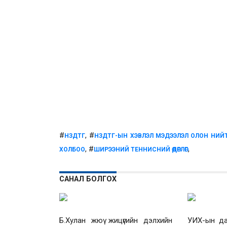
#
, #
НЗДТГ
НЗДТГ-ЫН ХЭВЛЭЛ МЭДЭЭЛЭЛ ОЛОН НИЙ
, #
,
ХОЛБОО
ШИРЭЭНИЙ ТЕННИСНИЙ ӨДӨРЛӨГ
САНАЛ БОЛГОХ
Б.Хулан жюү жицүгийн дэлхийн
УИХ-ын дар