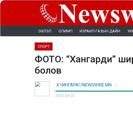
ЭХЛЭЛ
ОЛИМП
ИЗРАИЛ-ГАЗЫН ДАЙН
УК
СПОРТ
ФОТО: “Хангарди” ширэ
болов
Х.ЧИНГАРАГ/NEWSWIRE.MN
2025-04-23