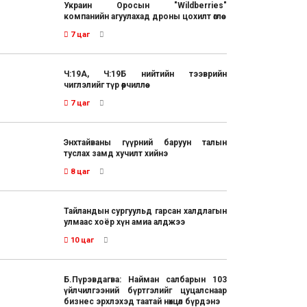
Украин Оросын "Wildberries"
компанийн агуулахад дроны цохилт өглөө
7 цаг
Ч:19А, Ч:19Б нийтийн тээврийн
чиглэлийг түр өөрчиллөө
7 цаг
Энхтайваны гүүрний баруун талын
туслах замд хучилт хийнэ
8 цаг
Тайландын сургуульд гарсан халдлагын
улмаас хоёр хүн амиа алджээ
10 цаг
Б.Пүрэвдагва: Найман салбарын 103
үйлчилгээний бүртгэлийг цуцалснаар
бизнес эрхлэхэд таатай нөхцөл бүрдэнэ