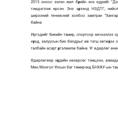
2015 оноос эхлэн жил бүрийн энэ өдрийг “Д
тэмдэглэж ирсэн. Энэ хүрээнд НЗДТГ, нийс
ширээний теннисний холбоо хамтран “Ханга
байна.
Иргэдийг биеийн тамир, спортоор хичээллэх орч
хүүхэд, залуусын бие бялдрыг өв тэгш хөгжүүлэ
талбайн асарт үргэлжилж байна. Уг өдөрлөг өнөө
Өдөрлөгөөр хүүхдийн нөхөрсөг тэмцээн, ахма
Мөн Монгол Улсын баг тамирчид БНХАУ-ын там