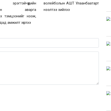
эрэгтэйчүүдийн
волейболын АШТ Улаанбаатарт
болын аварга
нээлтээ хийлээ
ах тэмцээнийг нээж,
дад амжилт хүслээ
0 / 1000