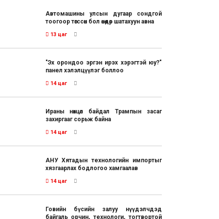
Автомашины улсын дугаар сондгой
тоогоор төгссөн бол өнөөдөр шатахуун авна
13 цаг
"Эх орондоо эргэн ирэх хэрэгтэй юу?"
панел хэлэлцүүлэг боллоо
14 цаг
Ираны нөхцөл байдал Трампын засаг
захиргааг сорьж байна
14 цаг
АНУ Хятадын технологийн импортыг
хязгаарлах бодлогоо хамгаалав
14 цаг
Говийн бүсийн залуу нүүдэлчдэд
байгаль орчин, технологи, тогтвортой