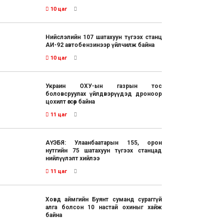
10 цаг
Нийслэлийн 107 шатахуун түгээх станц
АИ-92 автобензинээр үйлчилж байна
10 цаг
Украин ОХУ-ын газрын тос
боловсруулах үйлдвэрүүдэд дроноор
цохилт өгсөөр байна
11 цаг
АҮЭБЯ: Улаанбаатарын 155, орон
нутгийн 75 шатахуун түгээх станцад
нийлүүлэлт хийлээ
11 цаг
Ховд аймгийн Буянт суманд сураггүй
алга болсон 10 настай охиныг хайж
байна