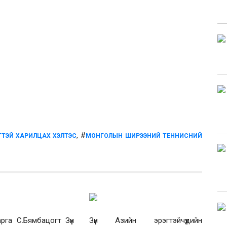
, #
ТТЭЙ ХАРИЛЦАХ ХЭЛТЭС
МОНГОЛЫН ШИРЭЭНИЙ ТЕННИСНИЙ
га С.Бямбацогт Зүүн
Зүүн Азийн эрэгтэйчүүдийн