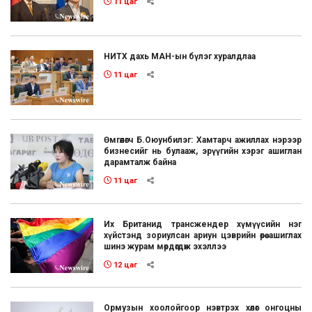
11 цаг
НИТХ дахь МАН-ын бүлэг хуралдлаа
11 цаг
Өмгөөлөгч Б.Оюунбилэг: Хамтарч ажиллах нэрээр
бизнесийг нь булааж, эрүүгийн хэрэг ашиглан
дарамталж байна
11 цаг
Их Британид трансжендер хүмүүсийн нэг
хүйстэнд зориулсан ариун цэврийн өрөө ашиглах
шинэ журам мөрдөгдөж эхэллээ
12 цаг
Ормузын хоолойгоор нэвтрэх хөлөг онгоцны