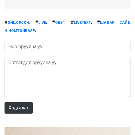
#
, #
, #
, #
, #
ОНЦОЛСОН
LIVE
ОБЕГ
LIVETEXT
ШАДАР САЙД
,
Н.НОМТОЙБАЯР
0 / 1000
Хадгалах