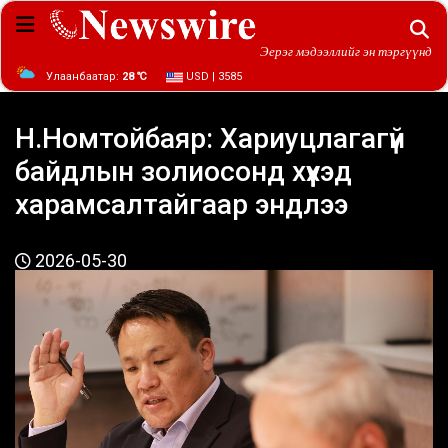
Эерэг мэдээллийг эн тэргүүнд
Улаанбаатар:
28 ℃
USD | 3585
Н.Номтойбаяр: Хариуцлагагүй
байдлын золиосонд хүүхэд
харамсалтайгаар эндлээ
2026-05-30