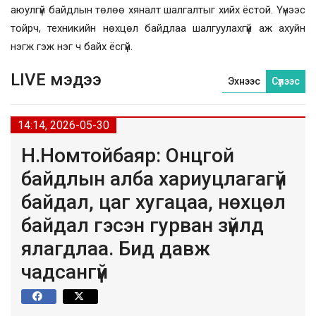
аюулгүй байдлын төлөө хяналт шалгалтыг хийх ёстой. Үүнээс
тойрч, техникийн нөхцөл байдлаа шалгуулахгүй аж ахуйн
нэгж гэж нэг ч байх ёсгүй.
LIVE мэдээ
Эхнээс
Сүүлээс
14:14, 2026-05-30
Н.Номтойбаяр: Онцгой
байдлын алба хариуцлагагүй
байдал, цаг хугацаа, нөхцөл
байдал гэсэн гурван зүйлд
ялагдлаа. Бид давж
чадсангүй