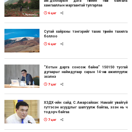
ам.долларын дата төвийн төсөл байгаль
хамгааллын маргаантай тулгарлаа
6 цаг
Сутай хайрхны тэнгэрийг тахих төрийн тахилга
боллоо
6 цаг
“Хотын дарга сонсож байна” 150150 тусгай
дугаарыг наймдугаар сарын 14-нөөс ажиллуулж
эхэлнэ
7 цаг
ХЗДХ-ийн сайд С.Амарсайхан: Намайг увайгүй
гүтгэсэн асуудлыг шалгуулж байгаа, эзэн нь ч
тодорч байгаа
7 цаг