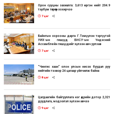
Орон сууцны захиалга: 3,613 иргэн нийт 204.9
тэрбум төгрөгөөр хохирчээ
7 цаг
Байнгын хорооны дарга Г.Тэмүүлэн тэргүүтэй
УИХ-ын гишүүд БНСУ-ын Үндэсний
Ассамблейн гишүүдийг хүлээн авч уулзав
7 цаг
“Чингис хаан” олон улсын нисэх буудал руу
нийтийн тээвэр 24 цагаар үйлчилж байна
8 цаг
Цагдаагийн байгууллага нэг өдрийн дотор 2,321
дуудлага, мэдээлэл хүлээн авчээ
9 цаг