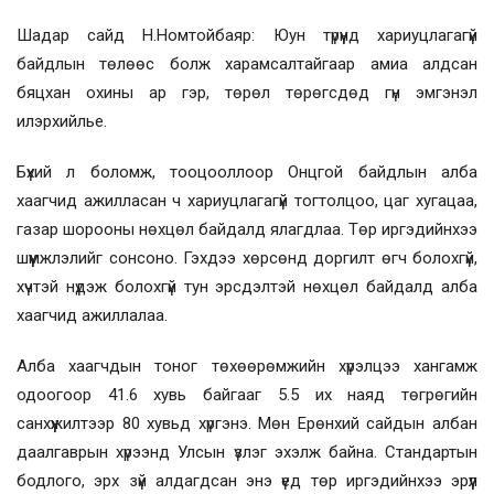
Шадар сайд Н.Номтойбаяр: Юун түрүүнд хариуцлагагүй
байдлын төлөөс болж харамсалтайгаар амиа алдсан
бяцхан охины ар гэр, төрөл төрөгсдөд гүн эмгэнэл
илэрхийлье.
Бүхий л боломж, тооцооллоор Онцгой байдлын алба
хаагчид ажилласан ч хариуцлагагүй тогтолцоо, цаг хугацаа,
газар шорооны нөхцөл байдалд ялагдлаа. Төр иргэдийнхээ
шүүмжлэлийг сонсоно. Гэхдээ хөрсөнд доргилт өгч болохгүй,
хүчтэй нүдэж болохгүй тун эрсдэлтэй нөхцөл байдалд алба
хаагчид ажиллалаа.
Алба хаагчдын тоног төхөөрөмжийн хүрэлцээ хангамж
одоогоор 41.6 хувь байгааг 5.5 их наяд төгрөгийн
санхүүжилтээр 80 хувьд хүргэнэ. Мөн Ерөнхий сайдын албан
даалгаврын хүрээнд Улсын үзлэг эхэлж байна. Стандартын
бодлого, эрх зүй алдагдсан энэ үед төр иргэдийнхээ эрүүл