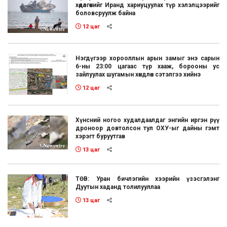
хөдөлгөөнийг Иранд хариуцуулах түр хэлэлцээрийг
боловсруулж байна
12 цаг
Нэгдүгээр хорооллын арын замыг энэ сарын
6-ны 23:00 цагаас түр хааж, борооны ус
зайлуулах шугамын хөндлөн сэтэлгээ хийнэ
12 цаг
Хүнсний ногоо худалдаалдаг энгийн иргэн рүү
дроноор довтолсон тул ОХУ-ыг дайны гэмт
хэрэгт буруутгав
13 цаг
ТӨВ: Уран бичлэгийн хээрийн үзэсгэлэнг
Дуутын хаданд толилууллаа
13 цаг