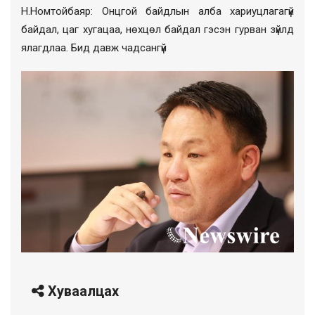
Н.
Номтойбаяр
: Онцгой байдлын алба хариуцлагагүй
байдал, цаг хугацаа, нөхцөл байдал гэсэн гурван зүйлд
ялагдлаа. Бид давж чадсангүй
Хуваалцах