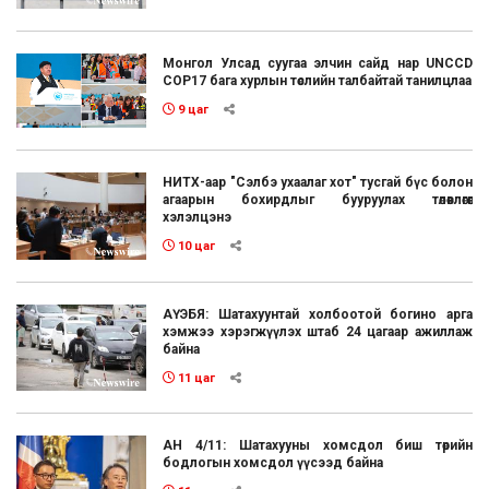
Монгол Улсад суугаа элчин сайд нар UNCCD
COP17 бага хурлын төслийн талбайтай танилцлаа
9 цаг
НИТХ-аар "Сэлбэ ухаалаг хот" тусгай бүс болон
агаарын бохирдлыг бууруулах төлөвлөгөөг
хэлэлцэнэ
10 цаг
АҮЭБЯ: Шатахуунтай холбоотой богино арга
хэмжээ хэрэгжүүлэх штаб 24 цагаар ажиллаж
байна
11 цаг
АН 4/11: Шатахууны хомсдол биш төрийн
бодлогын хомсдол үүсээд байна