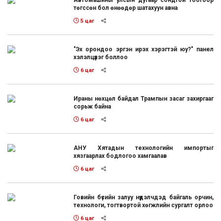
Автомашины улсын дугаар сондгой тоогоор
төгссөн бол өнөөдөр шатахуун авна
5 цаг
"Эх орондоо эргэн ирэх хэрэгтэй юу?" панел
хэлэлцүүлэг боллоо
6 цаг
Ираны нөхцөл байдал Трампын засаг захиргааг
сорьж байна
6 цаг
АНУ Хятадын технологийн импортыг
хязгаарлах бодлогоо хамгаалав
6 цаг
Говийн бүсийн залуу нүүдэлчдэд байгаль орчин,
технологи, тогтвортой хөгжлийн сургалт орлоо
6 цаг