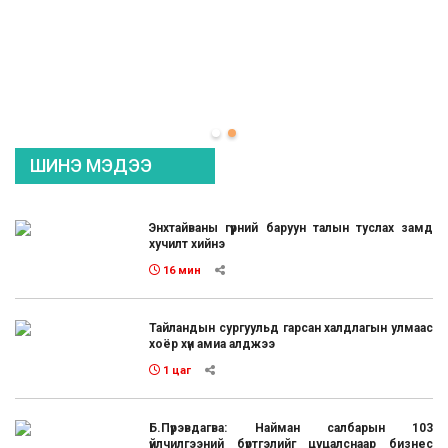
ШИНЭ МЭДЭЭ
Энхтайваны гүүрний баруун талын туслах замд
хучилт хийнэ
16 мин
Тайландын сургуульд гарсан халдлагын улмаас
хоёр хүн амиа алджээ
1 цаг
Б.Пүрэвдагва: Найман салбарын 103
үйлчилгээний бүртгэлийг цуцалснаар бизнес