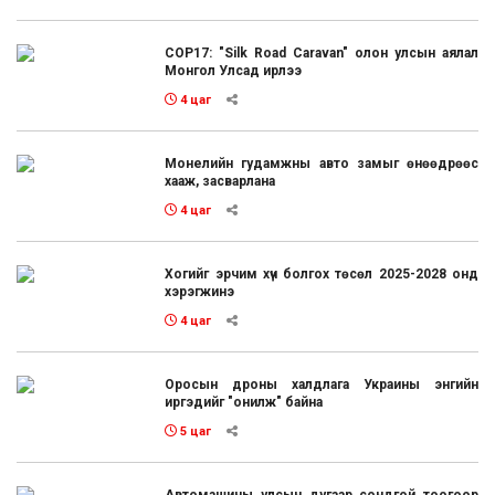
COP17: "Silk Road Caravan" олон улсын аялал
Монгол Улсад ирлээ
4 цаг
Монелийн гудамжны авто замыг өнөөдрөөс
хааж, засварлана
4 цаг
Хогийг эрчим хүч болгох төсөл 2025-2028 онд
хэрэгжинэ
4 цаг
Оросын дроны халдлага Украины энгийн
иргэдийг "онилж" байна
5 цаг