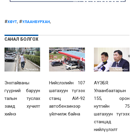
#
, #
,
ХӨСҮТ
УЛААНБУРХАН
САНАЛ БОЛГОХ
Энхтайваны
Нийслэлийн 107
АҮЭБЯ:
гүүрний баруун
шатахуун түгээх
Улаанбаатарын
талын туслах
станц АИ-92
155, орон
замд хучилт
автобензинээр
нутгийн 75
хийнэ
үйлчилж байна
шатахуун түгээх
станцад
нийлүүлэлт