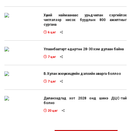
Хүний наймаанаас урьдчилан сэргийлэх
чиглэлээр нисэх буудлын 800 ажилтныг
сургана
6 цаг
Улаанбаатарт өдөртөө 28-30 хэм дулаан байна
7 цаг
Б.Хулан жюү жицүгийн дэлхийн аварга боллоо
7 цаг
Даланзадгад хот 2028 онд шинэ ДЦС-тай
болно
20 цаг