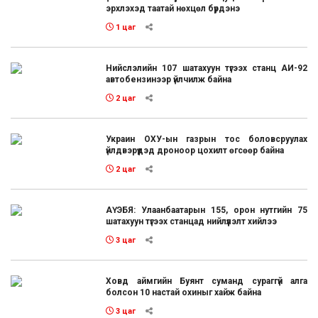
эрхлэхэд таатай нөхцөл бүрдэнэ
1 цаг
Нийслэлийн 107 шатахуун түгээх станц АИ-92
автобензинээр үйлчилж байна
2 цаг
Украин ОХУ-ын газрын тос боловсруулах
үйлдвэрүүдэд дроноор цохилт өгсөөр байна
2 цаг
АҮЭБЯ: Улаанбаатарын 155, орон нутгийн 75
шатахуун түгээх станцад нийлүүлэлт хийлээ
3 цаг
Ховд аймгийн Буянт суманд сураггүй алга
болсон 10 настай охиныг хайж байна
3 цаг