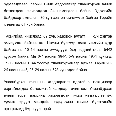
зургаадугаар сарын 1-ний мэдээллээр Улаанбурхан өвчний
батлагдсан тохиолдол 24 нэмэгдсэн байна. Одоогийн
байдлаар эмнэлэгт 80 хүн хэвтэн эмчлүүлж байгаа. Гэрийн
хяналтад 61 хүн байна.
Тухайлбал, нийслэлд 69 хүн, хөдөө орон нутагт 11 хүн хэвтэн
эмчлүүлж байгаа аж. Насны бүлгээр өвчлөл хамгийн өндөр
байгаа нь 10-14 насны хүүхдүүд бөгөөд тэдний өвчлөл 5442
хүрсэн байна. Мөн 0-4 насны 3844, 5-9 насны 1971 хүүхэд,
15-19 насны 1844 хүүхэд Улаанбурханаар өвджээ. Харин 20-
24 насны 445, 25-29 насны 578 хүн өвдсөн байна.
Улаанбурхан өвчин нь халдварлалт өндөртэй ч вакцинаар
сэргийлэгдэх боломжтой халдварт өвчин юм. Улаанбурхан
өвчний эсрэг вакцинд хамрагдсан тухай мэдээллээ өрх,
сумын эрүүл мэндийн төвдөө очин цахим бүртгэлийн
программд бүртгүүлээрэй.