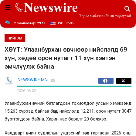
Эерэг мэдээллийг эн тэргүүнд
Улаанбаатар:
29 ℃
USD | 3585
НИЙГЭМ
ХӨСҮТ: Улаанбурхан өвчнөөр нийслэлд 69
хүн, хөдөө орон нутагт 11 хүн хэвтэн
эмчлүүлж байна
NEWSWIRE.MN
2026-06-02
Улаанбурхан өвчний батлагдсан тохиолдол улсын хэмжээнд
15.263 хүрээд байгаа бөгөөд нийслэлд 12.211, орон нутагт 3047
бүртгэгдсэн байна. Харин нас баралт 20 болжээ.
Халдварт өвчин судлалын үндэсний төвөөс гаргасан 2026 оны