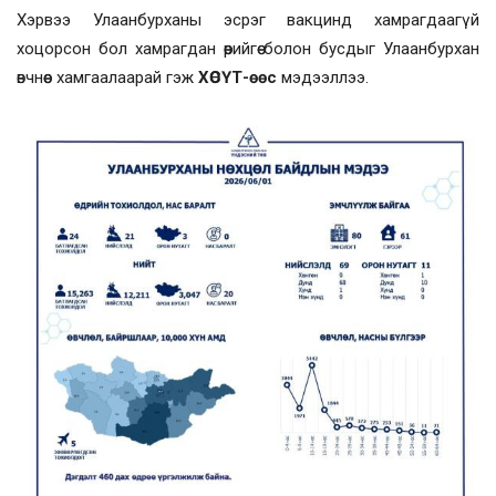
Хэрвээ Улаанбурханы эсрэг вакцинд хамрагдаагүй
хоцорсон бол хамрагдан өөрийгөө болон бусдыг Улаанбурхан
өвчнөөс хамгаалаарай гэж
ХӨСҮТ-өөс
мэдээллээ.