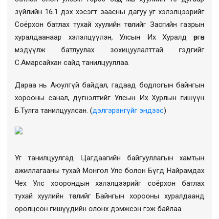
зүйлийн 16.1 дэх хэсэгт заасны дагуу уг хэлэлцээрийг
Соёрхон батлах тухай хуулийн төслийг Засгийн газрын
хуралдаанаар хэлэлцүүлэн, Улсын Их Хуралд өргөн
мэдүүлж батлуулах зохицуулалттай гэдгийг
С.Амарсайхан сайд танилцууллаа.
Дараа нь Аюулгүй байдал, гадаад бодлогын байнгын
хорооны санал, дүгнэлтийг Улсын Их Хурлын гишүүн
Б.Тулга танилцуулсан. (
дэлгэрэнгүйг эндээс
)
Уг танилцуулгад Цагдаагийн байгууллагын хамтын
ажиллагааны тухай Монгол Улс болон Бүгд Найрамдах
Чех Улс хоорондын хэлэлцээрийг соёрхон батлах
тухай хуулийн
төслийг
Байнгын хорооны хуралдаанд
оролцсон гишүүдийн олонх дэмжсэн гэж байлаа.