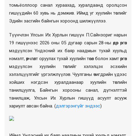
томьёоллоор санал хураахад, хуралдаанд оролцсон
гишүүдийн 60 хувь нь дэмжив. Иймд уг хуулийн төслийг
Эдийн засгийн байнгын хороонд шилжүүллээ.
Түүнчлэн Улсын Их Хурлын гишүүн П.Сайнзориг нарын
19 гишүүнээс 2026 оны 05 дугаар сарын 28-ны өдөр өргөн
мэдүүлсэн Үндэсний их баяр наадмын тухай хуульд
нэмэлт, өөрчлөлт оруулах тухай хуулийн төсөл болон хамт өргөн
мэдүүлсэн хуулийн төслийг хэлэлцэх эсэхийн
хэлэлцүүлгийг үргэлжлүүлэв. Чуулганы өчигдрийн үдээс
хойших нэгдсэн хуралдаанаар хуулийн төслийн
танилцуулга, Байнгын хорооны санал, дүгнэлттэй
танилцаж, Улсын Их Хурлын гишүүд асуулт асууж
хариулт авсан байна. (
д
элгэрэнгүйг эндээс
)
Иймд Үндэсний их баяр наадмын тухай хуульд нэмэлт,