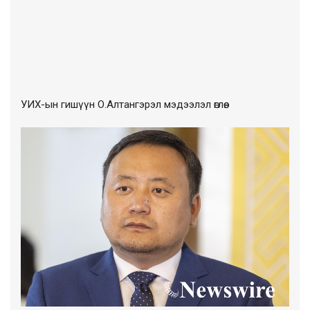
УИХ-ын гишүүн О.Алтангэрэл мэдээлэл өглөө.