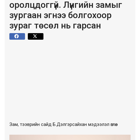
оролцдоггүй. Лүнгийн замыг
зургаан эгнээ болгохоор
зураг төсөл нь гарсан
Зам, тээврийн сайд Б.Дэлгэрсайхан мэдээлэл өглөө.