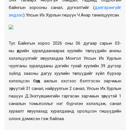
байнгын хорооны санал, дүгнэлтийг (
дэлгэрэнгүйг
эндээс
)
Улсын Их Хурлын гишүүн Ч.Анар танилцуулсан.
Тус Байнгын хороо 2026 оны 06
дугаар
сарын
03
-
н
ы
өдрийн хуралдаанаараа хуул
ийн
төсл
үүдийн
анхны
хэлэлцүүлгийг
явуулахдаа
Монгол Улсын Их Хурлын
чуулганы хуралдааны дэгийн тухай хуулийн 39 дүгээр
зүйлд заасны дагуу
хуулийн
төсл
үүдийг
зүйл бүрээр
хэлэлцсэн бөгөөд
ажлын хэсгээс бэлтгэсэн зарчмын
зөрүүтэй 31 санал,
найруулгын 2 санал,
Улсын Их Хурлын
гишүүн
Д.Энхтүвшингийн
гаргасан
зарчмын зөрүүтэй 1
саналын томьёоллыг нэг бүрчлэн хэлэлцэж, санал
хураалт явуулахад хуралдаанд оролцсон гишүүдийн
олонх дэмжсэн гэж байлаа.