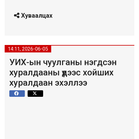
Хуваалцах
14:11, 2026-06-05
УИХ-ын чуулганы нэгдсэн
хуралдааны үдээс хойших
хуралдаан эхэллээ