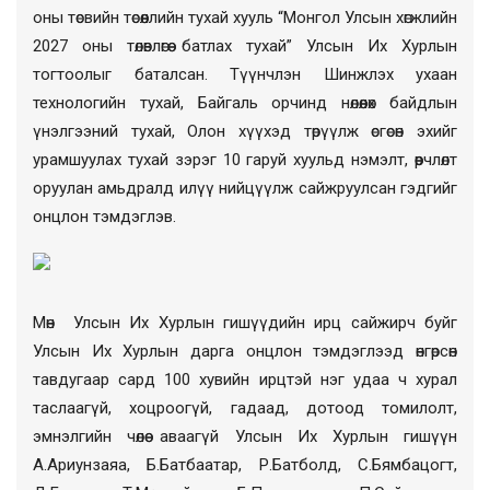
оны төсвийн төсөөллийн тухай хууль “Монгол Улсын хөгжлийн
2027 оны төлөвлөгөө батлах тухай” Улсын Их Хурлын
тогтоолыг баталсан. Түүнчлэн Шинжлэх ухаан
технологийн тухай, Байгаль орчинд нөлөөлөх байдлын
үнэлгээний тухай, Олон хүүхэд төрүүлж өсгөсөн эхийг
урамшуулах тухай зэрэг 10 гаруй хуульд нэмэлт, өөрчлөлт
оруулан амьдралд илүү нийцүүлж сайжруулсан гэдгийг
онцлон тэмдэглэв.
Мөн Улсын Их Хурлын гишүүдийн ирц сайжирч буйг
Улсын Их Хурлын дарга онцлон тэмдэглээд өнгөрсөн
тавдугаар сард 100 хувийн ирцтэй нэг удаа ч хурал
таслаагүй, хоцроогүй, гадаад, дотоод томилолт,
эмнэлгийн чөлөө аваагүй Улсын Их Хурлын гишүүн
А.Ариунзаяа, Б.Батбаатар, Р.Батболд, С.Бямбацогт,