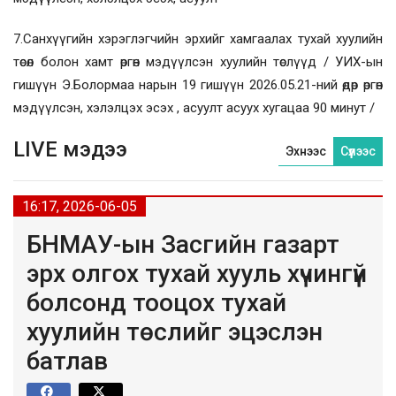
7.Санхүүгийн хэрэглэгчийн эрхийг хамгаалах тухай хуулийн
төсөл болон хамт өргөн мэдүүлсэн хуулийн төслүүд / УИХ-ын
гишүүн Э.Болормаа нарын 19 гишүүн 2026.05.21-ний өдөр өргөн
мэдүүлсэн, хэлэлцэх эсэх , асуулт асуух хугацаа 90 минут /
LIVE мэдээ
Эхнээс
Сүүлээс
16:17, 2026-06-05
БНМАУ-ын Засгийн газарт
эрх олгох тухай хууль хүчингүй
болсонд тооцох тухай
хуулийн төслийг эцэслэн
батлав