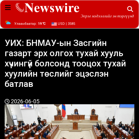
Эерэг мэдээллийг эн тэргүүнд
Улаанбаатар:
19 ℃
USD | 3585
УИХ: БНМАУ-ын Засгийн
газарт эрх олгох тухай хууль
хүчингүй болсонд тооцох тухай
хуулийн төслийг эцэслэн
батлав
2026-06-05