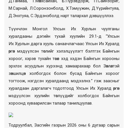
Д.Ганмаа, Т.Мөнхсайхан, Б.Пүрэвдорж, П.Сайнзориг,
М.Сарнай, Л.Соронзонболд, Х.Тэмүүжин, Д.Үүрийнтуяа,
Д.Энхтуяа, С.Эрдэнэболд нарт талархал дэвшүүллээ.
Түүнчлэн
Монгол Улсын
Их Хурлын
чуулганы
хуралдааны дэгийн тухай хуулийн 29.1-д
“
Улсын
Их Хурлын дарга хууль санаачлагчаас Улсын Их Хуралд
өргөн мэдүүлсэн төслийг хэлэлцүүлэгт бэлтгэх Байнгын
хороог, хэрэв тухайн төсөл хэд хэдэн Байнгын хорооны
эрхлэх асуудлын хүрээнд хамаарахаар бол Зөвлөлтэй
зөвшилцөн холбогдох болон бусад Байнгын хороог
тогтоож, нэгдсэн хуралдаанд мэдээлнэ.
”
гэж заасн
ыг
хуралдаан даргалагч тодотгоод
Улсын Их Хуралд өргөн
мэдүүлс
э
н хуулийн төсл
үүдийг
холбогдох
Б
айнгын
хороонд хуваарилсан талаар
танилцуулав.
Тодруулбал, Засгийн газрын 2026 оны 6 дугаар сарын