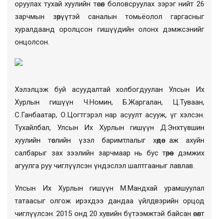
оруулах тухай хуулийн төсөл боловсруулах зэрэг нийт 26
зарчмын зөрүүтэй саналын томьёолол гаргасныг
хуралдаанд оролцсон гишүүдийн олонх дэмжсэнийг
онцолсон.
Хэлэлцэж буй асуудалтай холбогдуулан Улсын Их
Хурлын гишүүн Ч.Номин, Б.Жаргалан, Ц.Туваан,
С.Ганбаатар, О.Цогтгэрэл нар асуулт асууж, үг хэлсэн.
Тухайлбал, Улсын Их Хурлын гишүүн Д.Энхтүвшин
хуулийн төслийн үзэл баримтлалыг хөдөө аж ахуйн
салбарыг зах зээлийн зарчмаар нь бус төрөөс дэмжих
агуулга руу чиглүүлсэн үндэслэл шалтгааныг лавлав.
Улсын Их Хурлын гишүүн М.Мандхай урамшуулал
татаасыг олгож ирэхдээ дандаа үйлдвэрийн орцод
чиглүүлсэн. 2015 онд 20 хувийн бүтээмжтэй байсан өсөлт