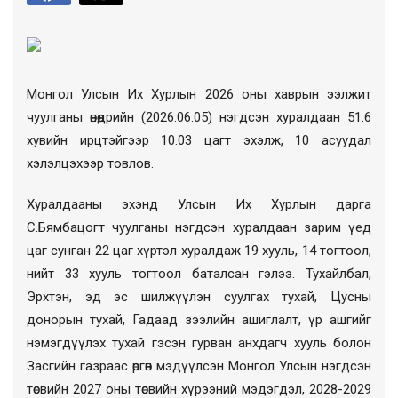
Монгол Улсын Их Хурлын 2026 оны хаврын ээлжит
чуулганы өнөөдрийн (2026.06.05) нэгдсэн хуралдаан
51.6
хувийн ирц
тэйгээр 10.03 цагт эхэлж, 10 асуудал
хэлэлцэхээр товлов.
Хуралдааны эхэнд Улсын Их Хурлын дарга
С.Бямбацогт чуулганы нэгдсэн хуралдаан зарим үед
цаг сунган 22 цаг хүртэл хуралдаж 19 хууль, 14 тогтоол,
нийт 33 хууль тогтоол баталсан гэлээ. Тухайлбал,
Эрхтэн, эд эс шилжүүлэн суулгах тухай, Цусны
донорын тухай, Гадаад зээлийн ашиглалт, үр ашгийг
нэмэгдүүлэх тухай гэсэн гурван анхдагч хууль болон
Засгийн газраас өргөн мэдүүлсэн Монгол Улсын нэгдсэн
төсвийн 2027 оны төсвийн хүрээний мэдэгдэл, 2028-2029