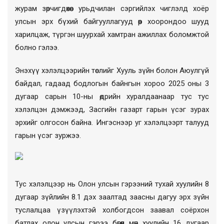
журам зөрчигдөхөөс урьдчилан сэргийлэх чиглэлд хоёр
улсын эрх бүхий байгууллагууд өөр хоорондоо шууд
харилцаж, түргэн шуурхай хамтран ажиллах боломжтой
болно гэлээ.
Энэхүү хэлэлцээрийн төслийг Хууль зүйн болон Аюулгүй
байдал, гадаад бодлогын байнгын хороо 2025 оны 3
дугаар сарын 10-ны өдрийн хуралдаанаар тус тус
хэлэлцэн дэмжээд, Засгийн газарт гарын үсэг зурах
эрхийг олгосон байна. Ингэснээр уг хэлэлцээрт талууд
гарын үсэг зуржээ.
Тус хэлэлцээр нь Олон улсын гэрээний тухай хуулийн 8
дугаар зүйлийн 8.1 дэх заалтад заасны дагуу эрх зүйн
туслалцаа үзүүлэхтэй холбогдсон заавал соёрхон
батлах олон улсын гэрээ бөгөөд мөн хуулийн 16 дугаар