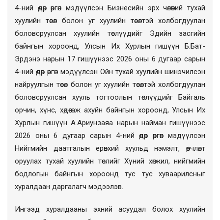
4-ний өдөр өргөн мэдүүлсэн Бизнесийн эрх чөлөөний тухай
хуулийн төсөл болон уг хуулийн төсөлтэй холбогдуулан
боловсруулсан хуулийн төслүүдийг Эдийн засгийн
байнгын хороонд, Улсын Их Хурлын гишүүн Б.Бат-
Эрдэнэ нарын 17 гишүүнээс 2026 оны 6 дугаар сарын
4-ний өдөр өргөн мэдүүлсэн Ойн тухай хуулийн шинэчилсэн
найруулгын төсөл болон уг хуулийн төсөлтэй холбогдуулан
боловсруулсан хууль тогтоолын төслүүдийг Байгаль
орчин, хүнс, хөдөө аж ахуйн байнгын хороонд, Улсын Их
Хурлын гишүүн А.Ариунзаяа нарын найман гишүүнээс
2026 оны 6 дугаар сарын 4-ний өдөр өргөн мэдүүлсэн
Нийгмийн даатгалын ерөнхий хуульд нэмэлт, өөрчлөлт
оруулах тухай хуулийн төслийг Хүний хөгжил, нийгмийн
бодлогын байнгын хороонд тус тус хуваарилсныг
хуралдаан даргалагч мэдээлэв.
Ингээд хуралдааны эхний асуудал болох хуулийн