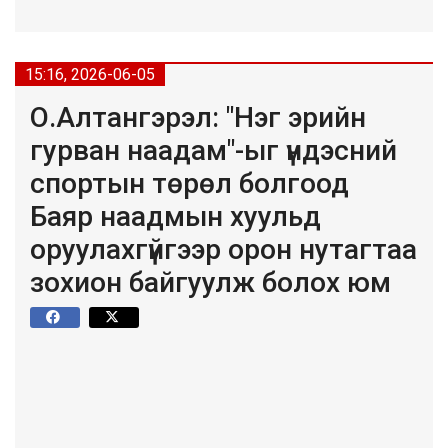
15:16, 2026-06-05
О.Алтангэрэл: "Нэг эрийн
гурван наадам"-ыг үндэсний
спортын төрөл болгоод
Баяр наадмын хуульд
оруулахгүйгээр орон нутагтаа
зохион байгуулж болох юм