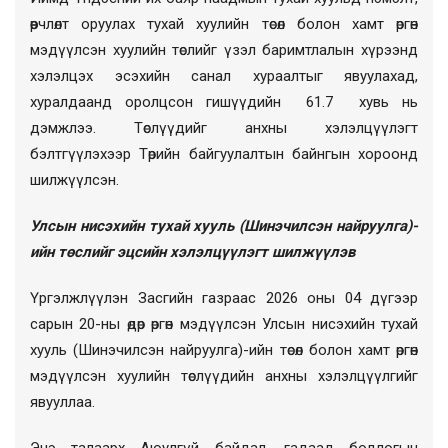
өөрчлөлт оруулах тухай хуулийн төсөл болон хамт өргөн
мэдүүлсэн хуулийн төслийг үзэл баримтлалын хүрээнд
хэлэлцэх эсэхийн санал хураалтыг явуулахад,
хуралдаанд оролцсон гишүүдийн 61.7 хувь нь
дэмжлээ. Төслүүдийг анхны хэлэлцүүлэгт
бэлтгүүлэхээр
Төрийн байгуулалтын байнгын хороонд
шилжүүлсэн.
Улсын нисэхийн тухай хууль
(
Шинэчилсэн найруулга)-
ийн төслийг эцсийн хэлэлцүүлэгт шилжүүлэв
Үргэлжлүүлэн Засгийн газ
раас
2026 оны 04 дүгээр
сарын 20-ны өдөр өргөн мэдүүлсэн Улсын нисэхийн тухай
хууль
(
Шинэчилсэн найруулга)-ийн төсөл болон хамт өргөн
мэдүүлсэн хуулийн төслүүдийн анхны хэлэлцүүлгийг
явууллаа.
Энэ талаарх Аюулгүй байдал, гадаад бодлогын