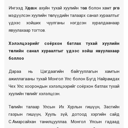
Ингээд Хөдөө аж ахуйн тухай хуулийн төсөл болон хамт өргөн
мэдүүлсэн хуулийн төслүүдийн талаарх санал хураалтыг
үдээс хойших чуулганы нэгдсэн хуралдаанаар
явуулахаар тогтов.
Хэлэлцээрийг соёрхон батлах тухай хуулийн
төслийн санал хураалтыг үдээс хойш явуулахаар
боллоо
Дараа нь Цагдаагийн байгууллагын хамтын
ажиллагааны тухай Монгол Улс болон Бүгд Найрамдах
Чех Улс хоорондын хэлэлцээрийг соёрхон батлах тухай
хуулийн төслийг хэлэлцсэн.
Төслийн талаар Улсын Их Хурлын гишүүн, Засгийн
газрын гишүүн, Хууль зүй, дотоод хэргийн сайд
С.Амарсайхан танилцууллаа. Монгол Улсын гадаад