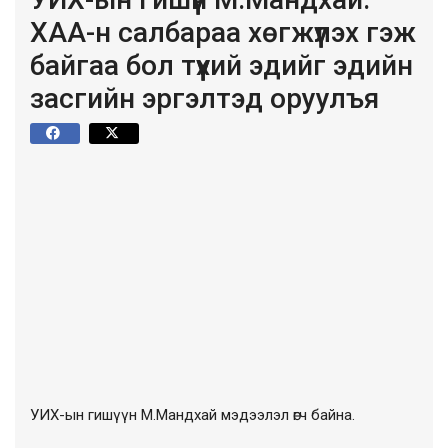
ХАА-н салбараа хөгжүүлэх гэж
байгаа бол түүхий эдийг эдийн
засгийн эргэлтэд оруулъя
УИХ-ын гишүүн М.Мандхай мэдээлэл өгч байна.