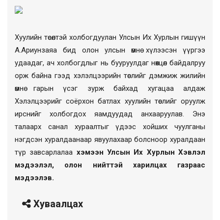
Хуулийн төсөлтэй холбогдуулан Улсын Их Хурлын гишүүн
А.Ариунзаяа бид олон улсын өмнө хүлээсэн үүргээ
удаадаг, ач холбогдлыг нь бууруулдаг нөхцөл байдалруу
орж байна гээд хэлэлцээрийн төслийг дэмжиж жилийн
өмнө гарын үсэг зурж байхад хугацаа алдаж
Хэлэлцээрийг соёрхон батлах хуулийн төслийг оруулж
ирснийг холбогдох яамдуудад анхааруулав. Энэ
талаарх санал хураалтыг үдээс хойших чуулганы
нэгдсэн хуралдаанаар явуулахаар болсноор хуралдаан
түр завсарлалаа
хэмээн Улсын Их Хурлын Хэвлэл
мэдээлэл, олон нийттэй харилцах газраас
мэдээлэв.
Хуваалцах