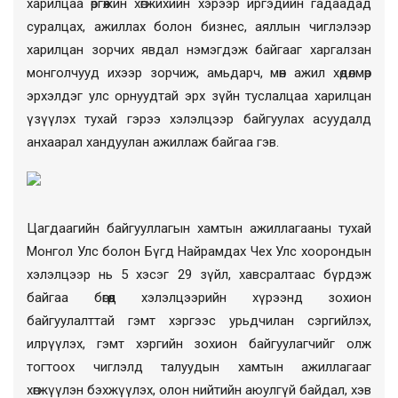
харилцаа өргөжин хөгжихийн хэрээр иргэдийн гадаадад
суралцах, ажиллах болон бизнес, аяллын чиглэлээр
харилцан зорчих явдал нэмэгдэж байгааг харгалзан
монголчууд ихээр зорчиж, амьдарч, мөн ажил хөдөлмөр
эрхэлдэг улс орнуудтай эрх зүйн туслалцаа харилцан
үзүүлэх тухай гэрээ хэлэлцээр байгуулах асуудалд
анхаарал хандуулан ажиллаж байгаа гэв.
Цагдаагийн байгууллагын хамтын ажиллагааны тухай
Монгол Улс болон Бүгд Найрамдах Чех Улс хоорондын
хэлэлцээр нь 5 хэсэг 29 зүйл, хавсралтаас бүрдэж
байгаа бөгөөд хэлэлцээрийн хүрээнд зохион
байгуулалттай гэмт хэргээс урьдчилан сэргийлэх,
илрүүлэх, гэмт хэргийн зохион байгуулагчийг олж
тогтоох чиглэлд талуудын хамтын ажиллагааг
хөгжүүлэн бэхжүүлэх, олон нийтийн аюулгүй байдал, хэв