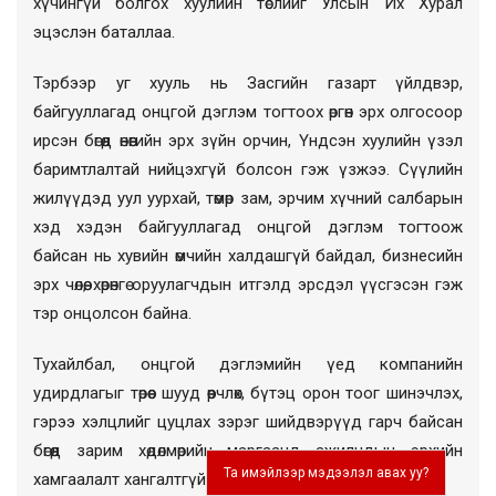
хүчингүй болгох хуулийн төслийг Улсын Их Хурал
эцэслэн баталлаа.
Тэрбээр уг хууль нь Засгийн газарт үйлдвэр,
байгууллагад онцгой дэглэм тогтоох өргөн эрх олгосоор
ирсэн бөгөөд өнөөгийн эрх зүйн орчин, Үндсэн хуулийн үзэл
баримтлалтай нийцэхгүй болсон гэж үзжээ. Сүүлийн
жилүүдэд уул уурхай, төмөр зам, эрчим хүчний салбарын
хэд хэдэн байгууллагад онцгой дэглэм тогтоож
байсан нь хувийн өмчийн халдашгүй байдал, бизнесийн
эрх чөлөө, хөрөнгө оруулагчдын итгэлд эрсдэл үүсгэсэн гэж
тэр онцолсон байна.
Тухайлбал, онцгой дэглэмийн үед компанийн
удирдлагыг төрөөс шууд өөрчлөх, бүтэц орон тоог шинэчлэх,
гэрээ хэлцлийг цуцлах зэрэг шийдвэрүүд гарч байсан
бөгөөд зарим хөдөлмөрийн маргаанд ажилчдын эрхийн
Та имэйлээр мэдээлэл авах уу?
хамгаалалт хангалтгүй байсан жишээ бий аж.