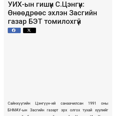
УИХ-ын гишүүн С.Цэнгүүн:
Өнөөдрөөс эхлэн Засгийн
газар БЭТ томилохгүй
Сайнхүүгийн Цэнгүүн
-ий санаачилсан 1991 оны
БНМАУ-ын Засгийн газарт эрх олгох тухай хуулийг