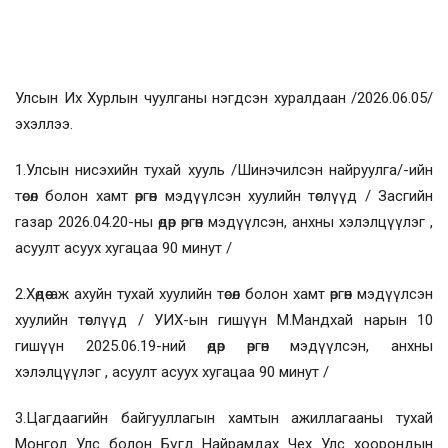
Улсын Их Хурлын чуулганы нэгдсэн хуралдаан /2026.06.05/
эхэллээ.
1.Улсын нисэхийн тухай хууль /Шинэчилсэн найруулга/-ийн
төсөл болон хамт өргөн мэдүүлсэн хуулийн төслүүд / Засгийн
газар 2026.04.20-ны өдөр өргөн мэдүүлсэн, анхны хэлэлцүүлэг ,
асуулт асуух хугацаа 90 минут /
2.Хөдөө аж ахуйн тухай хуулийн төсөл болон хамт өргөн мэдүүлсэн
хуулийн төслүүд / УИХ-ын гишүүн М.Мандхай нарын 10
гишүүн 2025.06.19-ний өдөр өргөн мэдүүлсэн, анхны
хэлэлцүүлэг , асуулт асуух хугацаа 90 минут /
3.Цагдаагийн байгууллагын хамтын ажиллагааны тухай
Монгол Улс болон Бүгд Найрамдах Чех Улс хоорондын