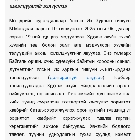
хэлэлцүүлгийг эхлүүллээ
Мөн өдрийн хуралдаанаар
Улсын Их Хурлын гишүүн
М.Мандхай нарын 10 гишүүнээс 2025 оны 06 дугаар
сарын 19-ний өдөр өргөн мэдүүлсэн Хөдөө аж ахуйн тухай
хуулийн төсөл болон хамт өргөн мэдүүлсэн хуулийн
төслүүдийн анхны хэлэлцүүлгийг явуулав. Энэ талаарх
Байгаль орчин, хүнс, хөдөө ахуйн байнгын хорооны санал,
дүгнэлтийг Улсын Их Хурлын гишүүн Ж.Бат-Эрдэнэ
танилцуулсан. (
дэлгэрэнгүйг эндээс
)
Тэрбээр
танилцуулгадаа
Хөдөө аж ахуйн үйлдвэрлэлийн эрэлт,
нийлүүлэлт, нөөц ашиглалт, бүтээмжийн дүн шинжилгээ
хийх, түүнд суурилсан тогтвортой хөгжүүлэх зорилтот
хөтөлбөрийг баталж хэрэгжүүлэх, орон нутгийн түвшинд уг
зорилтот хөтөлбөрийг хэрэгжүүлэх төлөвлөгөө гарган,
хэрэгжилтийг зохион байгуулах, Хөгжлийн бодлого
төлөвлөлт, түүний удирдлагын тухай хуульд нэмэлт