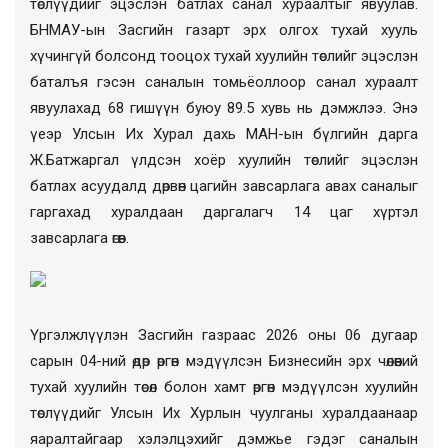
төслүүдийг эцэслэн батлах санал хураалтыг явуулав.
БНМАУ-ын Засгийн газарт эрх олгох тухай хууль
хүчингүй болсонд тооцох тухай хуулийн төслийг эцэслэн
баталъя гэсэн саналын томьёоллоор санал хураалт
явуулахад 68 гишүүн буюу 89.5 хувь нь дэмжлээ. Энэ
үеэр Улсын Их Хурал дахь МАН-ын бүлгийн дарга
Ж.Батжаргал үлдсэн хоёр хуулийн төслийг эцэслэн
батлах асуудалд дөрвөн цагийн завсарлага авах саналыг
гаргахад хуралдаан даргалагч 14 цаг хүртэл
завсарлага өгөв.
Үргэлжлүүлэн Засгийн газраас 2026 оны 06 дугаар
сарын 04-ний өдөр өргөн мэдүүлсэн Бизнесийн эрх чөлөөний
тухай хуулийн төсөл болон хамт өргөн мэдүүлсэн хуулийн
төслүүдийг Улсын Их Хурлын чуулганы хуралдаанаар
яаралтайгаар хэлэлцэхийг дэмжье гэдэг саналын