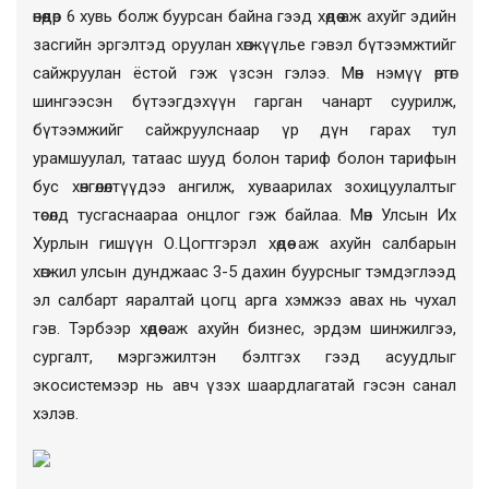
өнөөдөр 6 хувь болж буурсан байна гээд хөдөө аж ахуйг эдийн
засгийн эргэлтэд оруулан хөгжүүлье гэвэл бүтээмжтийг
сайжруулан ёстой гэж үзсэн гэлээ. Мөн нэмүү өртөг
шингээсэн бүтээгдэхүүн гарган чанарт суурилж,
бүтээмжийг сайжруулснаар үр дүн гарах тул
урамшуулал, татаас шууд болон тариф болон тарифын
бус хөнгөлөлтүүдээ ангилж, хуваарилах зохицуулалтыг
төсөлд тусгаснаараа онцлог гэж байлаа. Мөн Улсын Их
Хурлын гишүүн О.Цогтгэрэл хөдөө аж ахуйн салбарын
хөгжил улсын дунджаас 3-5 дахин буурсныг тэмдэглээд
эл салбарт яаралтай цогц арга хэмжээ авах нь чухал
гэв. Тэрбээр хөдөө аж ахуйн бизнес, эрдэм шинжилгээ,
сургалт, мэргэжилтэн бэлтгэх гээд асуудлыг
экосистемээр нь авч үзэх шаардлагатай гэсэн санал
хэлэв.