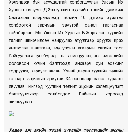
Хэлэлцэж буй асуудалтай холбогдуулан Улсын Их
Хурлын гишүүн Д.Энхтүвшин хуулийн төслийг дэмжиж
байгаагаа илэрхийлээд төслийн 10 дугаар зүйлтэй
холбоотой зарчмын зөрүүтэй санал гаргаснаа
тайлбарлав. Мөн Улсын Их Хурлын Б.Жаргалан хуулийн
төслийг шинэчилсэн найруулах агуулгаар оруулж ирэх
үндэслэл шалтгаан, мөн улсын агаарын хөлгийн тоог
байгууллага тус бүрээр нь танилцуулах, энэ чиглэлийн
боловсон хүчин бэлтгэхэд анхаарч буй эсэхийг
тодруулж, хариулт авсан. Үүний дараа хуулийн төслийн
талаарх
зарчмын зөрүүтэй 34 саналаар санал хураалт
явуулав. Ингээд хуулийн төслийг эцсийн хэлэлцүүлэгт
бэлтгүүлэхээр холбогдох Байнгын хороонд
шилжүүлэв.
Хөдөө аж ахуйн тухай хуулийн төслүүдийг анхны