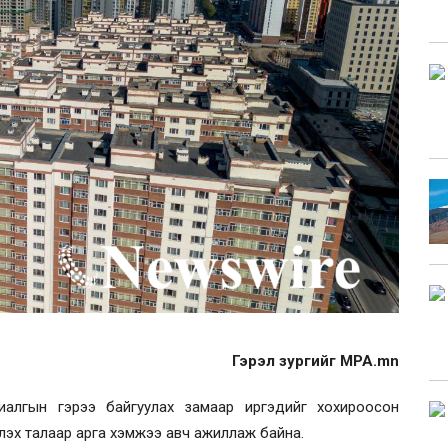
Гэрэл зургийг MPA.mn
алгын гэрээ байгуулах замаар иргэдийг хохироосон
лэх талаар арга хэмжээ авч ажиллаж байна.