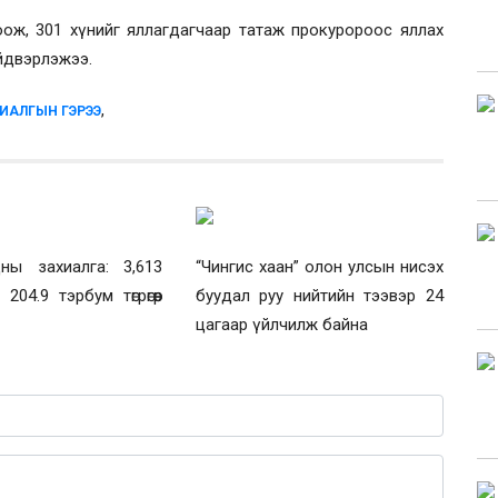
тоож, 301 хүнийг яллагдагчаар татаж прокуророос яллах
йдвэрлэжээ.
,
ИАЛГЫН ГЭРЭЭ
ны захиалга: 3,613
“Чингис хаан” олон улсын нисэх
204.9 тэрбум төгрөгөөр
буудал руу нийтийн тээвэр 24
цагаар үйлчилж байна