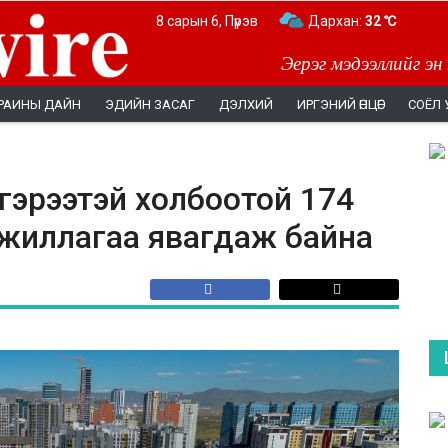
8 сарын 6, Пүрэв
Дархан:
32 ℃
Эерэг мэдээллийг эн
РАИНЫ ДАЙН
ЭДИЙН ЗАСАГ
ДЭЛХИЙ
ИРГЭНИЙ ӨНЦӨГ
СОЁЛ 
гэрээтэй холбоотой 174
 ажиллагаа явагдаж байна