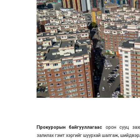
Прокурорын байгууллагаас
орон сууц захи
залилах гэмт хэргийг шуурхай шалгаж, шийдвэр