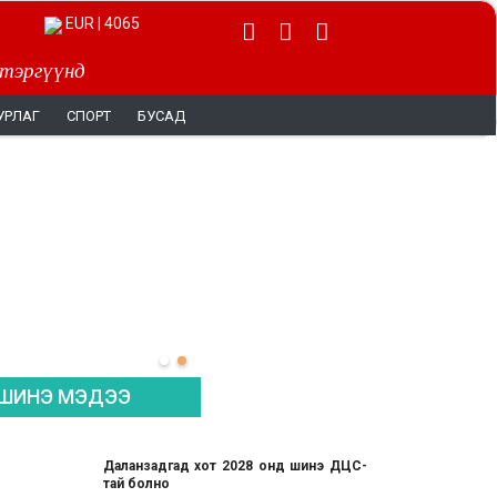
EUR | 4065
 тэргүүнд
УРЛАГ
СПОРТ
БУСАД
ШИНЭ МЭДЭЭ
Даланзадгад хот 2028 онд шинэ ДЦС-
тай болно