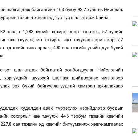
дэн шалгагдаж байгаагийн 163 буюу 93.7 хувь нь Нийслэл,
окурорын газрын хяналтад тус тус шалгагдаж байна.
2 хэрэгт 1,283 хүнийг хохирогчоор тогтоож, 52 хүнийг
г нөхөн төлүүлж, мөн хохирол нөхөн төлүүлэх зорилгоор 7,2
т хөдөлгөөнийг хязгаарлаж, 490 сая төгрөгийн үнийн дүн бүхий
а.
всгэрт шалгагдаж байгаатай холбогдуулан Нийслэлийн
, хэргүүдийг шуурхай шалгаж шийдвэрлэх чиглэлээр
уулах эрх бүхий байгууллагуудтай хамтран ажиллахаар
удалдах, худалдан авах, түрээслэх нэрийдлээр бусдыг
н хохирлыг нөхөн төлүүлж, 44,6 тэрбум төгрөгийн хөрөнгийн
227,8 сая төгрөгийн эд хөрөнгийг битүүмжилж хөрөнгө хамгаалах