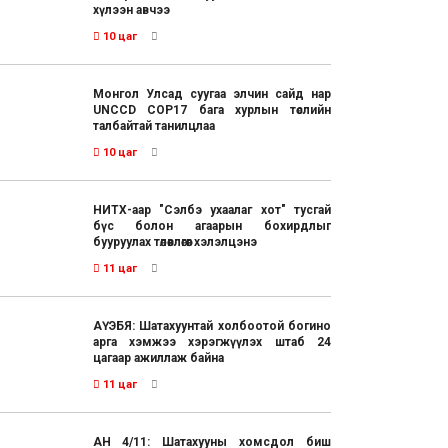
хүлээн авчээ
10 цаг
Монгол Улсад суугаа элчин сайд нар
UNCCD COP17 бага хурлын төслийн
талбайтай танилцлаа
10 цаг
НИТХ-аар "Сэлбэ ухаалаг хот" тусгай
бүс болон агаарын бохирдлыг
бууруулах төлөвлөгөөг хэлэлцэнэ
11 цаг
АҮЭБЯ: Шатахуунтай холбоотой богино
арга хэмжээ хэрэгжүүлэх штаб 24
цагаар ажиллаж байна
11 цаг
АН 4/11: Шатахууны хомсдол биш