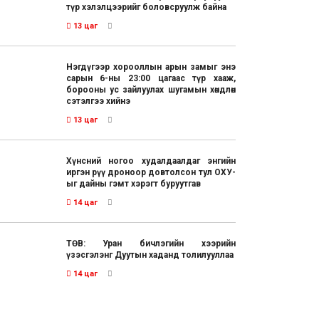
түр хэлэлцээрийг боловсруулж байна
13 цаг
Нэгдүгээр хорооллын арын замыг энэ
сарын 6-ны 23:00 цагаас түр хааж,
борооны ус зайлуулах шугамын хөндлөн
сэтэлгээ хийнэ
13 цаг
Хүнсний ногоо худалдаалдаг энгийн
иргэн рүү дроноор довтолсон тул ОХУ-
ыг дайны гэмт хэрэгт буруутгав
14 цаг
ТӨВ: Уран бичлэгийн хээрийн
үзэсгэлэнг Дуутын хаданд толилууллаа
14 цаг