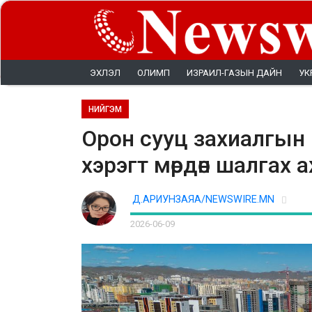
ЭХЛЭЛ
ОЛИМП
ИЗРАИЛ-ГАЗЫН ДАЙН
УК
НИЙГЭМ
Орон сууц захиалгын 
хэрэгт мөрдөн шалгах
Д.АРИУНЗАЯА/NEWSWIRE.MN
2026-06-09