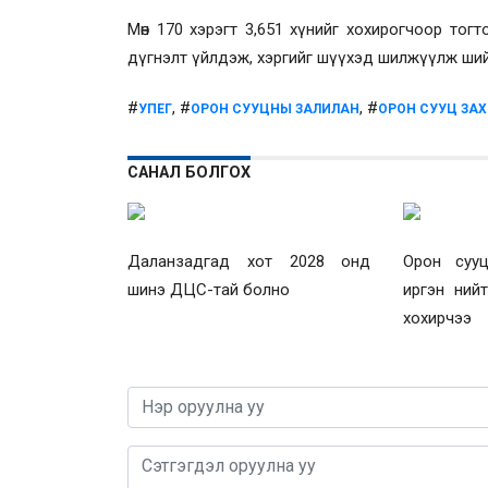
Мөн 170 хэрэгт 3,651 хүнийг хохирогчоор тог
дүгнэлт үйлдэж, хэргийг шүүхэд шилжүүлж ши
#
, #
, #
УПЕГ
ОРОН СУУЦНЫ ЗАЛИЛАН
ОРОН СУУЦ ЗАХ
САНАЛ БОЛГОХ
Даланзадгад хот 2028 онд
Орон сууц
шинэ ДЦС-тай болно
иргэн нийт 
хохирчээ