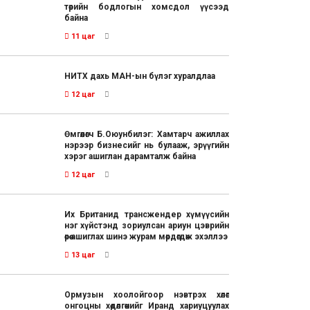
төрийн бодлогын хомсдол үүсээд
байна
11 цаг
НИТХ дахь МАН-ын бүлэг хуралдлаа
12 цаг
Өмгөөлөгч Б.Оюунбилэг: Хамтарч ажиллах
нэрээр бизнесийг нь булааж, эрүүгийн
хэрэг ашиглан дарамталж байна
12 цаг
Их Британид трансжендер хүмүүсийн
нэг хүйстэнд зориулсан ариун цэврийн
өрөө ашиглах шинэ журам мөрдөгдөж эхэллээ
13 цаг
Ормузын хоолойгоор нэвтрэх хөлөг
онгоцны хөдөлгөөнийг Иранд хариуцуулах