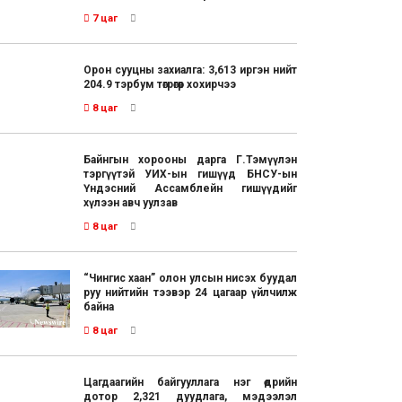
7 цаг
Орон сууцны захиалга: 3,613 иргэн нийт
204.9 тэрбум төгрөгөөр хохирчээ
8 цаг
Байнгын хорооны дарга Г.Тэмүүлэн
тэргүүтэй УИХ-ын гишүүд БНСУ-ын
Үндэсний Ассамблейн гишүүдийг
хүлээн авч уулзав
8 цаг
“Чингис хаан” олон улсын нисэх буудал
руу нийтийн тээвэр 24 цагаар үйлчилж
байна
8 цаг
Цагдаагийн байгууллага нэг өдрийн
дотор 2,321 дуудлага, мэдээлэл