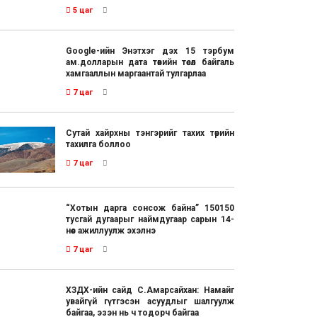
5 цаг
Google-ийн Энэтхэг дэх 15 тэрбум
ам.долларын дата төвийн төсөл байгаль
хамгааллын маргаантай тулгарлаа
7 цаг
Сутай хайрхны тэнгэрийг тахих төрийн
тахилга боллоо
7 цаг
“Хотын дарга сонсож байна” 150150
тусгай дугаарыг наймдугаар сарын 14-
нөөс ажиллуулж эхэлнэ
7 цаг
ХЗДХ-ийн сайд С.Амарсайхан: Намайг
увайгүй гүтгэсэн асуудлыг шалгуулж
байгаа, эзэн нь ч тодорч байгаа