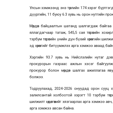
Улсын хэмжээнд энэ төрлийн 174 хэрэг бүртгэг
дүүргийн, 11 буюу 6.3 хувь нь орон нутгийн пр
Мөрдөн байцаалтын шатанд шалгагдаж байгаа 3
яллагдагчаар татаж, 545,5 сая төгрөгийн хохирлы
тэрбум төгрөгийн үнийн дүн бүхий хөрөнгийн шилжил
эд хөрөнгийг битүүмжлэх арга хэмжээ аваад байн
Хэргийн 93.7 хувь нь Нийслэлийн нутаг дэ
прокурорын газраас ажлын хэсэг байгуулж
прокурор болон мөрдөн шалгах ажиллагаа яв
болжээ.
Тодруулахад, 2024-2026 онуудад орон сууц х
залилсантай холбоотой хэрэгт 10 тэрбум төгрөгий
шилжилт хөдөлгөөнийг хязгаарлах арга хэмжээ авч, 
арга хэмжээ авсан байна.