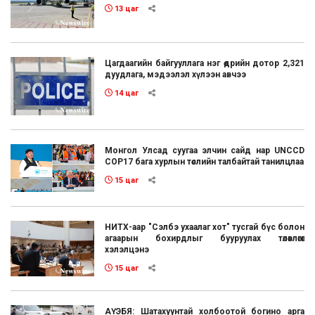
13 цаг
Цагдаагийн байгууллага нэг өдрийн дотор 2,321
дуудлага, мэдээлэл хүлээн авчээ
14 цаг
Монгол Улсад суугаа элчин сайд нар UNCCD
COP17 бага хурлын төслийн талбайтай танилцлаа
15 цаг
НИТХ-аар "Сэлбэ ухаалаг хот" тусгай бүс болон
агаарын бохирдлыг бууруулах төлөвлөгөөг
хэлэлцэнэ
15 цаг
АҮЭБЯ: Шатахуунтай холбоотой богино арга