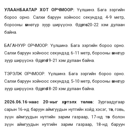
УЛААНБААТАР ХОТ ОРЧМООР:
Үүлшинэ. Бага зэргийн
бороо орно. Салхи баруун хойноос секундэд 4-9 метр,
борооны өмнө түр зуур ширүүснэ. Өдөртөө 20-22 хэм дулаан
байна.
БАГАНУУР ОРЧМООР: Үүлшинэ. Бага зэргийн бороо орно.
Салхи баруун хойноос секундэд 6-11 метр, борооны өмнө түр
зуур ширүүснэ. Өдөртөө 19-21 хэм дулаан байна.
ТЭРЭЛЖ ОРЧМООР: Үүлшинэ. Бага зэргийн бороо орно.
Салхи баруун хойноос секундэд 5-10 метр, борооны өмнө түр
зуур ширүүснэ. Өдөртөө 18-20 хэм дулаан байна.
2026.06.16-наас 20-ныг хүртэлх төлөв:
Зургаадугаар
сарын 16-нд баруун аймгуудын нутгийн хойд хэсэг, төв, говь,
зүүн аймгуудын нутгийн зарим газраар, 17-нд төв болон
зүүн аймгуудын нутгийн зарим газраар, 18-нд баруун