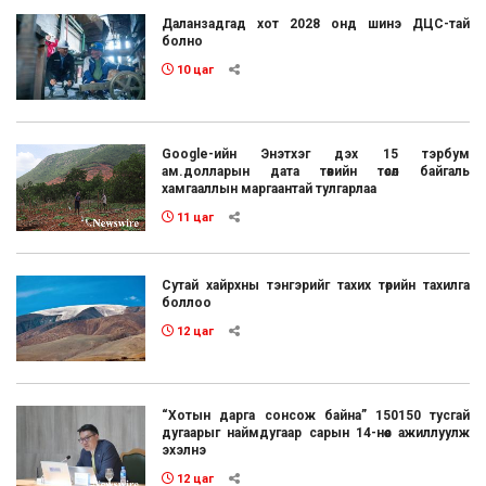
Даланзадгад хот 2028 онд шинэ ДЦС-тай
болно
10 цаг
Google-ийн Энэтхэг дэх 15 тэрбум
ам.долларын дата төвийн төсөл байгаль
хамгааллын маргаантай тулгарлаа
11 цаг
Сутай хайрхны тэнгэрийг тахих төрийн тахилга
боллоо
12 цаг
“Хотын дарга сонсож байна” 150150 тусгай
дугаарыг наймдугаар сарын 14-нөөс ажиллуулж
эхэлнэ
12 цаг