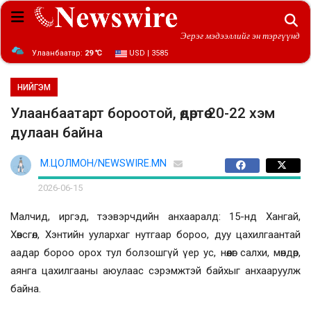
Эерэг мэдээллийг эн тэргүүнд
Улаанбаатар:
29 ℃
USD | 3585
НИЙГЭМ
Улаанбаатарт бороотой, өдөртөө 20-22 хэм
дулаан байна
М.ЦОЛМОН/NEWSWIRE.MN
2026-06-15
Малчид, иргэд, тээвэрчдийн анхааралд: 15-нд Хангай,
Хөвсгөл, Хэнтийн уулархаг нутгаар бороо, дуу цахилгаантай
аадар бороо орох тул болзошгүй үер ус, нөөлөг салхи, мөндөр,
аянга цахилгааны аюулаас сэрэмжтэй байхыг анхааруулж
байна.