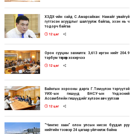
ХЗДХ-ийн сайд С.Амарсайхан: Намайг увайгүй
гүтгэсэн асуудлыг шалгуулж байгаа, эзэн нь ч
тодорч байгаа
12 цаг
Орон сууцны захиалга: 3,613 иргэн нийт 204.9
тэрбум төгрөгөөр хохирчээ
12 цаг
Байнгын хорооны дарга Г.Тэмүүлэн тэргүүтэй
УИХ-ын гишүүд БНСУ-ын Үндэсний
Ассамблейн гишүүдийг хүлээн авч уулзав
12 цаг
“Чингис хаан” олон улсын нисэх буудал руу
нийтийн тээвэр 24 цагаар үйлчилж байна