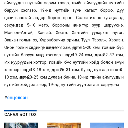
аймгуудын нутгийн зарим газар, төвийн аймгуудийн нутгийн
баруун хэсгээр, 19-нд нутгийн зүүн хагаст бороо, дуу
цахилгаантай аадар бороо орно. Салхи ихэнх хугацаанд
секундэд 5-10 метр, борооны өмнө түр зуур ширүүснэ.
Монгол-Алтай, Хангай, Хөвсгөл, Хэнтийн уулархаг нутаг,
Завхан голын эх, Хүрэнбэлчир орчим, Туул, Тэрэлж, Хэрлэн,
Онон голын хөндийгөөр шөнөдөө 3-8 хэм, өдөртөө 15-20 хэм, говийн бүс
нутгийн баруун өмнөд хэсгээр шөнөдөө 19-24 хэм, өдөртөө 32-37 хэм,
Их нууруудын хотгор, говийн бүс нутгийн хойд болон зүүн
хэсгээр шөнөдөө 13-18 хэм, өдөртөө 26-31 хэм, бусад нутгаар шөнөдөө 8-
13 хэм, өдөртөө 20-25 хэм дулаан байна. 18-нд төвийн аймгуудын
нутгийн хойд хэсгээр, 19-нд нутгийн зүүн хагаст сэрүүснэ.
#
,
ОНЦОЛСОН
САНАЛ БОЛГОХ