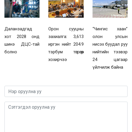
Даланзадгад
Орон сууцны
“Чингис хаан”
хот 2028 онд
захиалга: 3,613
олон улсын
шинэ ДЦС-тай
иргэн нийт 204.9
нисэх буудал руу
болно
тэрбум төгрөгөөр
нийтийн тээвэр
хохирчээ
24 цагаар
үйлчилж байна