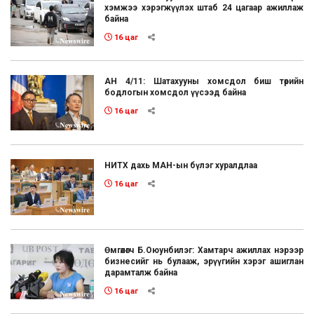
хэмжээ хэрэгжүүлэх штаб 24 цагаар ажиллаж
байна
16 цаг
АН 4/11: Шатахууны хомсдол биш төрийн
бодлогын хомсдол үүсээд байна
16 цаг
НИТХ дахь МАН-ын бүлэг хуралдлаа
16 цаг
Өмгөөлөгч Б.Оюунбилэг: Хамтарч ажиллах нэрээр
бизнесийг нь булааж, эрүүгийн хэрэг ашиглан
дарамталж байна
16 цаг