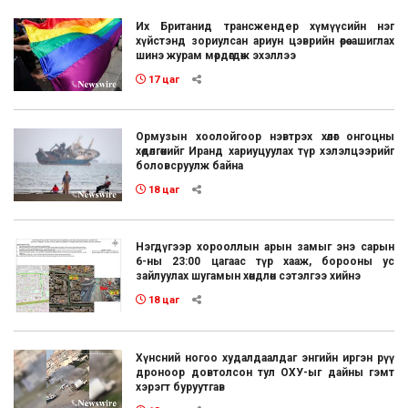
Их Британид трансжендер хүмүүсийн нэг
хүйстэнд зориулсан ариун цэврийн өрөө ашиглах
шинэ журам мөрдөгдөж эхэллээ
17 цаг
Ормузын хоолойгоор нэвтрэх хөлөг онгоцны
хөдөлгөөнийг Иранд хариуцуулах түр хэлэлцээрийг
боловсруулж байна
18 цаг
Нэгдүгээр хорооллын арын замыг энэ сарын
6-ны 23:00 цагаас түр хааж, борооны ус
зайлуулах шугамын хөндлөн сэтэлгээ хийнэ
18 цаг
Хүнсний ногоо худалдаалдаг энгийн иргэн рүү
дроноор довтолсон тул ОХУ-ыг дайны гэмт
хэрэгт буруутгав