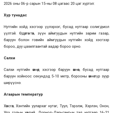
2026 оны 06-р сарын 15-ны 08 цагаас 20 цаг хүртэл:
Хур тунадас
Нутгийн хойд хэсгээр үүлэрхэг, бусад нутгаар солигдмол
үүлтэй. Өдөртөө төв, зүүн аймгуудын нутгийн зарим газар,
баруун болон говийн аймгуудын нутгийн хойд хэсгээр
бороо, дуу цахилгаантай аадар бороо орно.
Салхи
Салхи нутгийн өмнөд хэсгээр баруун өмнөөс, бусад нутгаар
баруун хойноос секундэд 5-10 метр, борооны өмнө түр зуур
ширүүснэ.
Агаарын температур
Хөвсгөл, Хэнтийн уулархаг нутаг, Туул, Тэрэлж, Хэрлэн, Онон,
Улз голын хөндий, Дорнод-Дарьгангын тал нутгаар 16-21