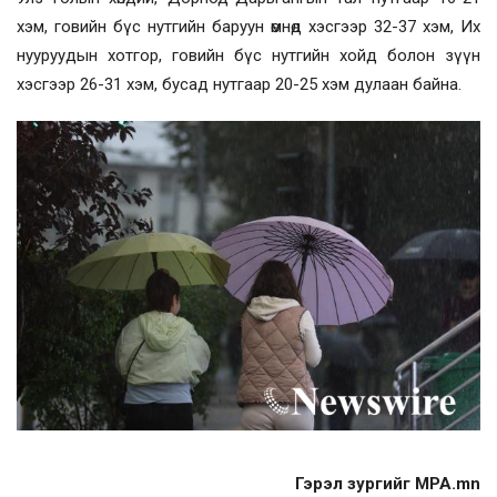
хэм, говийн бүс нутгийн баруун өмнөд хэсгээр 32-37 хэм, Их
нууруудын хотгор, говийн бүс нутгийн хойд болон зүүн
хэсгээр 26-31 хэм, бусад нутгаар 20-25 хэм дулаан байна.
Гэрэл зургийг MPA.mn