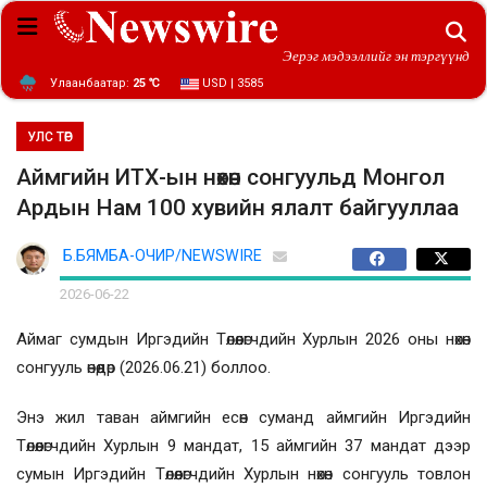
Эерэг мэдээллийг эн тэргүүнд
Улаанбаатар:
25 ℃
USD | 3585
УЛС ТӨР
Аймгийн ИТХ-ын нөхөн сонгуульд Монгол
Ардын Нам 100 хувийн ялалт байгууллаа
Б.БЯМБА-ОЧИР/NEWSWIRE
2026-06-22
Аймаг сумдын Иргэдийн Төлөөлөгчдийн Хурлын 2026 оны нөхөн
сонгууль өнөөдөр (2026.06.21) боллоо.
Энэ жил таван аймгийн есөн суманд аймгийн Иргэдийн
Төлөөлөгчдийн Хурлын 9 мандат, 15 аймгийн 37 мандат дээр
сумын Иргэдийн Төлөөлөгчдийн Хурлын нөхөн сонгууль товлон