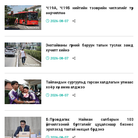
Ч:19А, Ч:19Б нийтийн тээврийн чиглэлийг түр
өөрчиллөө
2026-08-07
Энхтайваны гүүрний баруун талын туслах замд
хучилт хийнэ
2026-08-07
Тайландын сургуульд гарсан халдлагын улмаас
хоёр хүн амиа алджээ
2026-08-07
Б.Пүрэвдагва: Найман салбарын 103
үйлчилгээний бүртгэлийг цуцалснаар бизнес
эрхлэхэд таатай нөхцөл бүрдэнэ
2026-08-07