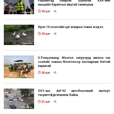
Рашаантад байрлах “Шунхлай” ХХК-ийн
нөөцийн барилгын явцтай танилцлаа
20 цаг
Ирэх 10 хоногийн цаг агаарын төвөл мэдээ
20 цаг
Э.Рэнцэнханд: Монгол залуучууд ажлын зах
зээлийг зөвхөн Монголоор хязгаарлаж битгий
хараасай
20 цаг
ОХУ-аас АИ-92 автобензиний импорт
тасралтгүй үргэлжилж байна
21 цаг