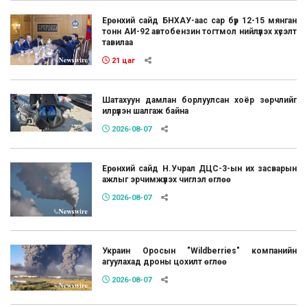
Ерөнхий сайд БНХАУ-аас сар бүр 12-15 мянган
тонн АИ-92 автобензин тогтмол нийлүүлэх хүсэлт
тавилаа
21 цаг
Шатахуун дамлан борлуулсан хоёр зөрчлийг
илрүүлэн шалгаж байна
2026-08-07
Ерөнхий сайд Н.Учрал ДЦС-3-ын их засварын
ажлыг эрчимжүүлэх чиглэл өглөө
2026-08-07
Украин Оросын "Wildberries" компанийн
агуулахад дроны цохилт өглөө
2026-08-07