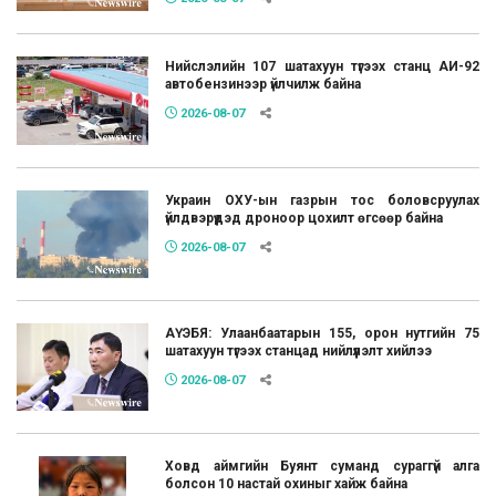
Нийслэлийн 107 шатахуун түгээх станц АИ-92
автобензинээр үйлчилж байна
2026-08-07
Украин ОХУ-ын газрын тос боловсруулах
үйлдвэрүүдэд дроноор цохилт өгсөөр байна
2026-08-07
АҮЭБЯ: Улаанбаатарын 155, орон нутгийн 75
шатахуун түгээх станцад нийлүүлэлт хийлээ
2026-08-07
Ховд аймгийн Буянт суманд сураггүй алга
болсон 10 настай охиныг хайж байна