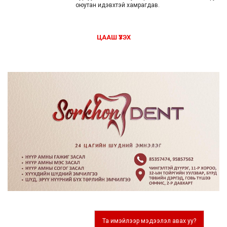
оюутан идэвхтэй хамрагдав.
ЦААШ ҮЗЭХ
Та имэйлээр мэдээлэл авах уу?