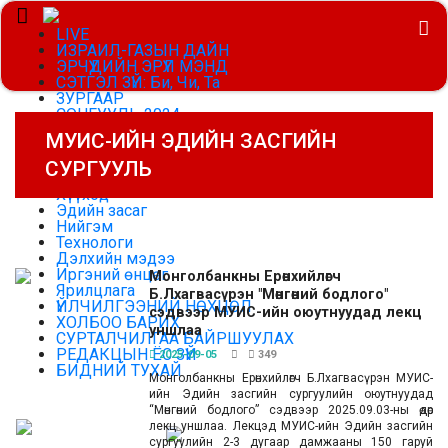
LIVE
ИЗРАИЛ-ГАЗЫН ДАЙН
ЭРЧҮҮДИЙН ЭРҮҮЛ МЭНД
СЭТГЭЛ ЗҮЙ: Би, Чи, Та
ЗУРГААР
СОНГУУЛЬ 2024
Цаг агаар
МУИС-ИЙН ЭДИЙН ЗАСГИЙН
Эрүүл мэнд
Улс төр
СУРГУУЛЬ
Украины дайн
Хүүхэд
Эдийн засаг
Нийгэм
Технологи
Дэлхийн мэдээ
Иргэний өнцөг
Монголбанкны Ерөнхийлөгч
Ярилцлага
Б.Лхагвасүрэн "Мөнгөний бодлого"
ҮЙЛЧИЛГЭЭНИЙ НӨХЦӨЛ
сэдвээр МУИС-ийн оюутнуудад лекц
ХОЛБОО БАРИХ
уншлаа
СУРТАЛЧИЛГАА БАЙРШУУЛАХ
РЕДАКЦЫН ЁС ЗҮЙ
2025-09-05
349
БИДНИЙ ТУХАЙ
Монголбанкны Ерөнхийлөгч Б.Лхагвасүрэн МУИС-
ийн Эдийн засгийн сургуулийн оюутнуудад
Эерэг мэдээллийг эн тэргүүнд
“Мөнгөний бодлого” сэдвээр 2025.09.03-ны өдөр
лекц уншлаа. Лекцэд МУИС-ийн Эдийн засгийн
Улаанбаатар:
31 ℃
USD | 3585
сургуулийн 2-3 дугаар дамжааны 150 гаруй