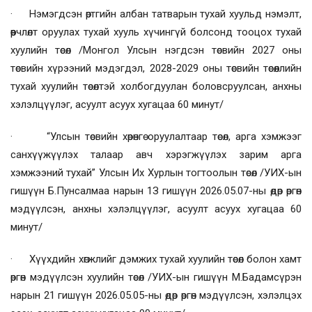
· Нэмэгдсэн өртгийн албан татварын тухай хуульд нэмэлт,
өөрчлөлт оруулах тухай хууль хүчингүй болсонд тооцох тухай
хуулийн төсөл /Монгол Улсын нэгдсэн төсвийн 2027 оны
төсвийн хүрээний мэдэгдэл, 2028-2029 оны төсвийн төсөөллийн
тухай хуулийн төсөлтэй холбогдуулан боловсруулсан, анхны
хэлэлцүүлэг, асуулт асуух хугацаа 60 минут/
· “Улсын төсвийн хөрөнгө оруулалтаар төсөл, арга хэмжээг
санхүүжүүлэх талаар авч хэрэгжүүлэх зарим арга
хэмжээний тухай” Улсын Их Хурлын тогтоолын төсөл /УИХ-ын
гишүүн Б.Пунсалмаа нарын 1З гишүүн 2026.05.07-ны өдөр өргөн
мэдүүлсэн, анхны хэлэлцүүлэг, асуулт асуух хугацаа 60
минут/
· Хүүхдийн хөгжлийг дэмжих тухай хуулийн төсөл болон хамт
өргөн мэдүүлсэн хуулийн төсөл /УИХ-ын гишүүн М.Бадамсүрэн
нарын 21 гишүүн 2026.05.05-ны өдөр өргөн мэдүүлсэн, хэлэлцэх