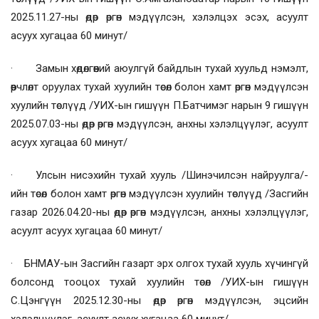
2025.11.27-ны өдөр өргөн мэдүүлсэн, хэлэлцэх эсэх, асуулт
асуух хугацаа 60 минут/
· Замын хөдөлгөөний аюулгүй байдлын тухай хуульд нэмэлт,
өөрчлөлт оруулах тухай хуулийн төсөл болон хамт өргөн мэдүүлсэн
хуулийн төслүүд /УИХ-ын гишүүн П.Батчимэг нарын 9 гишүүн
2025.07.03-ны өдөр өргөн мэдүүлсэн, анхны хэлэлцүүлэг, асуулт
асуух хугацаа 60 минут/
· Улсын нисэхийн тухай хууль /Шинэчилсэн найруулга/-
ийн төсөл болон хамт өргөн мэдүүлсэн хуулийн төслүүд /Засгийн
газар 2026.04.20-ны өдөр өргөн мэдүүлсэн, анхны хэлэлцүүлэг,
асуулт асуух хугацаа 60 минут/
· БНМАУ-ын Засгийн газарт эрх олгох тухай хууль хүчингүй
болсонд тооцох тухай хуулийн төсөл /УИХ-ын гишүүн
С.Цэнгүүн 2025.12.30-ны өдөр өргөн мэдүүлсэн, эцсийн