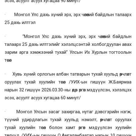
эсэх, асуулт асуух хугацаа 90 минут/
· Монгол Улс дахь хүний эрх, эрх чөлөөний байдлын талаарх
25 дахь илтгэл
· “Монгол Улс дахь хүний эрх, эрх чөлөөний байдлын
талаарх 25 дахь илтгэлийг хэлэлцсэнтэй холбогдуулан авах
зарим арга хэмжээний тухай” Улсын Их Хурлын тогтоолын
төсөл
· Хувь хүний орлогын албан татварын тухай хуульд өөрчлөлт
оруулах тухай хуулийн төсөл /УИХ-ын гишүүн Ж.Баярмаа
нарын 32 гишүүн 2026.03.30-ны өдөр өргөн мэдүүлсэн, хэлэлцэх
эсэх, асуулт асуух хугацаа 60 минут/
· Монгол Улсын засаг захиргаа, нутаг дэвсгэрийн нэгж,
түүний удирдлагын тухай хуульд нэмэлт, өөрчлөлт оруулах
тухай хуулийн төсөл болон хамт өргөн мэдүүлсэн хуулийн
төслүүд /УИХ-ын гишүүн О.Амгаланбаатар нарын 10 гишүүн