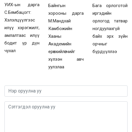
УИХ-ын дарга
Байнгын
Бага орлоготой
С.Бямбацогт:
хорооны дарга
иргэдийн
Хэлэлцүүлгээс
М.Мандхай
орлогод татвар
илүү хэрэгжилт,
Камбожийн
ногдуулахгүй
амлалтаас илүү
Хааны
байх эрх зүйн
бодит үр дүн
Академийн
орчныг
чухал
ерөнхийлөгчийг
бүрдүүллээ
хүлээн авч
уулзлаа