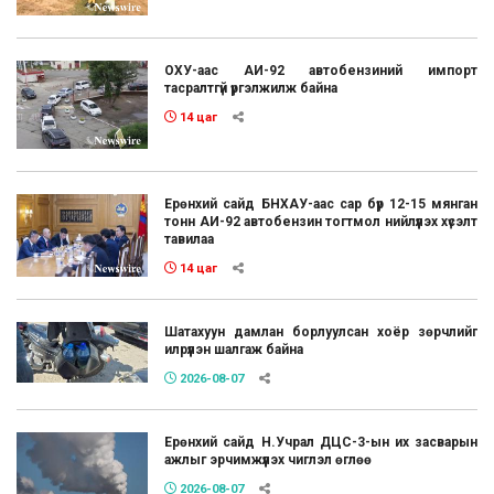
ОХУ-аас АИ-92 автобензиний импорт
тасралтгүй үргэлжилж байна
14 цаг
Ерөнхий сайд БНХАУ-аас сар бүр 12-15 мянган
тонн АИ-92 автобензин тогтмол нийлүүлэх хүсэлт
тавилаа
14 цаг
Шатахуун дамлан борлуулсан хоёр зөрчлийг
илрүүлэн шалгаж байна
2026-08-07
Ерөнхий сайд Н.Учрал ДЦС-3-ын их засварын
ажлыг эрчимжүүлэх чиглэл өглөө
2026-08-07