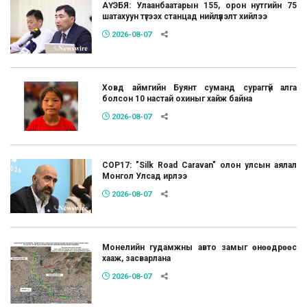
АҮЭБЯ: Улаанбаатарын 155, орон нутгийн 75
шатахуун түгээх станцад нийлүүлэлт хийлээ
2026-08-07
Ховд аймгийн Буянт суманд сураггүй алга
болсон 10 настай охиныг хайж байна
2026-08-07
COP17: "Silk Road Caravan" олон улсын аялал
Монгол Улсад ирлээ
2026-08-07
Монелийн гудамжны авто замыг өнөөдрөөс
хааж, засварлана
2026-08-07