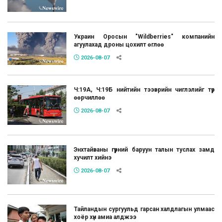
Украин Оросын "Wildberries" компанийн
агуулахад дроны цохилт өглөө
2026-08-07
Ч:19А, Ч:19Б нийтийн тээврийн чиглэлийг түр
өөрчиллөө
2026-08-07
Энхтайваны гүүрний баруун талын туслах замд
хучилт хийнэ
2026-08-07
Тайландын сургуульд гарсан халдлагын улмаас
хоёр хүн амиа алджээ