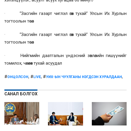
хэлэлцүүлэг, асуулт асуух хугацаа 60 минут/
· “Засгийн газарт чиглэл өгөх тухай” Улсын Их Хурлын
тогтоолын төсөл
· “Засгийн газарт чиглэл өгөх тухай” Улсын Их Хурлын
тогтоолын төсөл
· Нийгмийн даатгалын үндэсний зөвлөлийн гишүүнийг
томилох, чөлөөлөх тухай асуудал
#
, #
, #
,
ОНЦОЛСОН
LIVE
УИХ-ЫН ЧУУЛГАНЫ НЭГДСЭН ХУРАЛДААН
САНАЛ БОЛГОХ