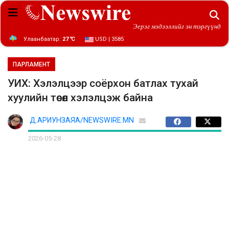
Эерэг мэдээллийг эн тэргүүнд
Улаанбаатар:
27 ℃
USD | 3585
ПАРЛАМЕНТ
УИХ: Хэлэлцээр соёрхон батлах тухай
хуулийн төсөл хэлэлцэж байна
Д.АРИУНЗАЯА/NEWSWIRE.MN
2026-05-28