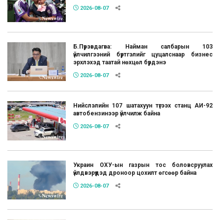
2026-08-07
Б.Пүрэвдагва: Найман салбарын 103
үйлчилгээний бүртгэлийг цуцалснаар бизнес
эрхлэхэд таатай нөхцөл бүрдэнэ
2026-08-07
Нийслэлийн 107 шатахуун түгээх станц АИ-92
автобензинээр үйлчилж байна
2026-08-07
Украин ОХУ-ын газрын тос боловсруулах
үйлдвэрүүдэд дроноор цохилт өгсөөр байна
2026-08-07