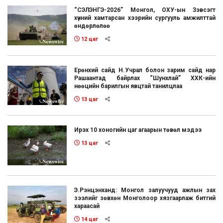
“СЭЛЭНГЭ-2026” Монгол, ОХУ-ын Зэвсэгт
хүчний хамтарсан хээрийн сургууль амжилттай
өндөрлөлөө
12 цаг
Ерөнхий сайд Н.Учрал болон зарим сайд нар
Рашаантад байрлах “Шунхлай” ХХК-ийн
нөөцийн барилгын явцтай танилцлаа
13 цаг
Ирэх 10 хоногийн цаг агаарын төвөл мэдээ
13 цаг
Э.Рэнцэнханд: Монгол залуучууд ажлын зах
зээлийг зөвхөн Монголоор хязгаарлаж битгий
хараасай
14 цаг