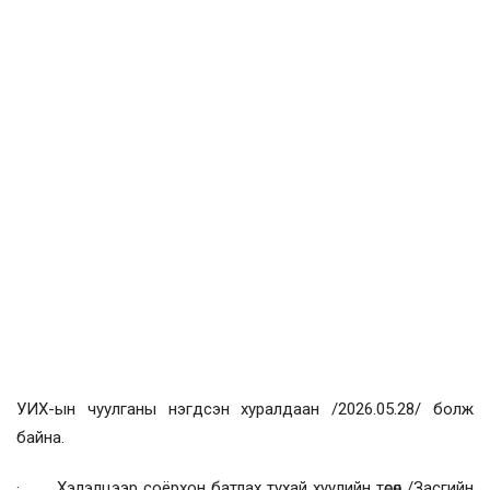
УИХ-ын чуулганы нэгдсэн хуралдаан /2026.05.28/ болж
байна.
· Хэлэлцээр соёрхон батлах тухай хуулийн төсөл /Засгийн