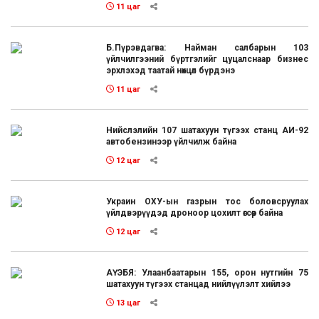
11 цаг
Б.Пүрэвдагва: Найман салбарын 103
үйлчилгээний бүртгэлийг цуцалснаар бизнес
эрхлэхэд таатай нөхцөл бүрдэнэ
11 цаг
Нийслэлийн 107 шатахуун түгээх станц АИ-92
автобензинээр үйлчилж байна
12 цаг
Украин ОХУ-ын газрын тос боловсруулах
үйлдвэрүүдэд дроноор цохилт өгсөөр байна
12 цаг
АҮЭБЯ: Улаанбаатарын 155, орон нутгийн 75
шатахуун түгээх станцад нийлүүлэлт хийлээ
13 цаг