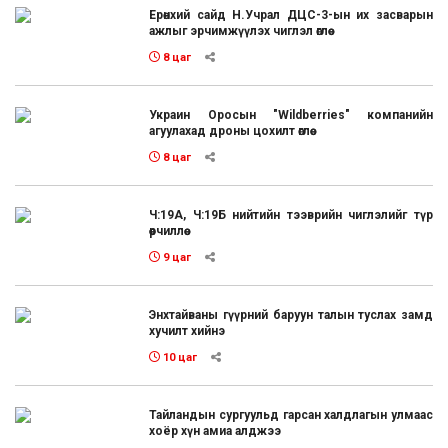
Ерөнхий сайд Н.Учрал ДЦС-3-ын их засварын
ажлыг эрчимжүүлэх чиглэл өглөө
8 цаг
Украин Оросын "Wildberries" компанийн
агуулахад дроны цохилт өглөө
8 цаг
Ч:19А, Ч:19Б нийтийн тээврийн чиглэлийг түр
өөрчиллөө
9 цаг
Энхтайваны гүүрний баруун талын туслах замд
хучилт хийнэ
10 цаг
Тайландын сургуульд гарсан халдлагын улмаас
хоёр хүн амиа алджээ