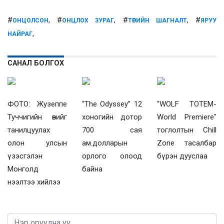
#
, #
, #
, #
ОНЦОЛСОН
ОНЦЛОХ ЗУРАГ
ТӨРИЙН ШАГНАЛТ
ЯРУУ
,
НАЙРАГ
САНАЛ БОЛГОХ
ФОТО: Жузеппе
“The Odyssey” 12
"WOLF TOTEM-
Туччигийн өвийг
хоногийн дотор
World Premiere"
танилцуулах
700 сая
тоглолтын Chill
олон улсын
ам.долларын
Zone тасалбар
үзэсгэлэн
орлого олоод
бүрэн дууслаа
Монголд
байна
нээлтээ хийлээ