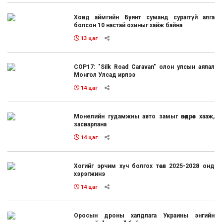
Ховд аймгийн Буянт суманд сураггүй алга
болсон 10 настай охиныг хайж байна
13 цаг
COP17: "Silk Road Caravan" олон улсын аялал
Монгол Улсад ирлээ
14 цаг
Монелийн гудамжны авто замыг өнөөдрөөс хааж,
засварлана
14 цаг
Хогийг эрчим хүч болгох төсөл 2025-2028 онд
хэрэгжинэ
14 цаг
Оросын дроны халдлага Украины энгийн