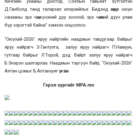
бичгийн ухааны доктор, Соёлын гавьяат зүтгэлтэн
Д.Ганболд танд талархал илэрхийлье. Бидэнд өнөөдөр оюун
санааны эрх чөлөө, үнэний дуу хоолой, эрх чөлөөний дууч улам
бүр хэрэгтэй байна” хэмээн онцоллоо.
"Оюухай-2026" яруу найргийн наадмын тавдугаар байрыг
яруу найрагч Э.Гантулга, залуу яруу найрагч П.Намуун,
гутгаар байрыг Л.Торой, дэд байрт залуу яруу найрагч
Б.Энэрэл шалгарлаа. Наадмын тэргүүн байр, "Оюухай-2026"
Алтан цомыг Б.Алтанхуяг өргөлөө.
Гэрэл зургийг MPA.mn