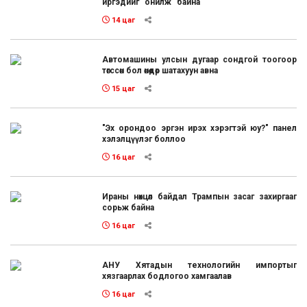
иргэдийг "онилж" байна
14 цаг
Автомашины улсын дугаар сондгой тоогоор
төгссөн бол өнөөдөр шатахуун авна
15 цаг
"Эх орондоо эргэн ирэх хэрэгтэй юу?" панел
хэлэлцүүлэг боллоо
16 цаг
Ираны нөхцөл байдал Трампын засаг захиргааг
сорьж байна
16 цаг
АНУ Хятадын технологийн импортыг
хязгаарлах бодлогоо хамгаалав
16 цаг