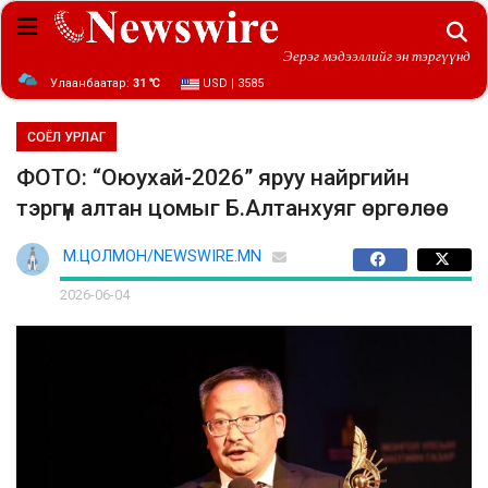
Эерэг мэдээллийг эн тэргүүнд
Улаанбаатар:
31 ℃
USD | 3585
СОЁЛ УРЛАГ
ФОТО: “Оюухай-2026” яруу найргийн
тэргүүн алтан цомыг Б.Алтанхуяг өргөлөө
М.ЦОЛМОН/NEWSWIRE.MN
2026-06-04