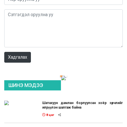
0 / 1000
Хадгалах
ШИНЭ МЭДЭЭ
Шатахуун дамлан борлуулсан хоёр зөрчлийг
илрүүлэн шалгаж байна
8 цаг