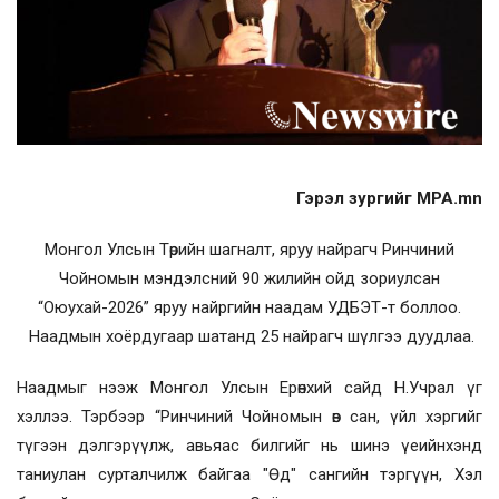
Гэрэл зургийг MPA.mn
Монгол Улсын Төрийн шагналт, яруу найрагч Ринчиний
Чойномын мэндэлсний 90 жилийн ойд зориулсан
“Оюухай-2026” яруу найргийн наадам УДБЭТ-т боллоо.
Наадмын хоёрдугаар шатанд 25 найрагч шүлгээ дуудлаа.
Наадмыг нээж Монгол Улсын Ерөнхий сайд Н.Учрал үг
хэллээ. Тэрбээр “Ринчиний Чойномын өв сан, үйл хэргийг
түгээн дэлгэрүүлж, авьяас билгийг нь шинэ үеийнхэнд
таниулан сурталчилж байгаа "Өд" сангийн тэргүүн, Хэл