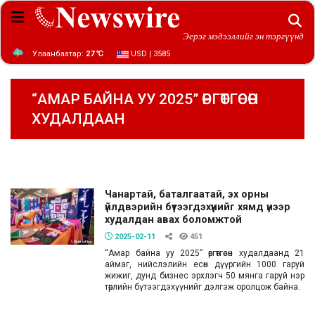
Эерэг мэдээллийг эн тэргүүнд
Улаанбаатар:
27 ℃
USD | 3585
“АМАР БАЙНА УУ 2025” ӨРГӨТГӨСӨН
ХУДАЛДААН
Чанартай, баталгаатай, эх орны
үйлдвэрийн бүтээгдэхүүнийг хямд үнээр
худалдан авах боломжтой
2025-02-11
451
“Амар байна уу 2025” өргөтгөсөн худалдаанд 21
аймаг, нийслэлийн есөн дүүргийн 1000 гаруй
жижиг, дунд бизнес эрхлэгч 50 мянга гаруй нэр
төрлийн бүтээгдэхүүнийг дэлгэж оролцож байна.