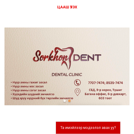
ЦААШ ҮЗЭХ
Та имэйлээр мэдээлэл авах уу?