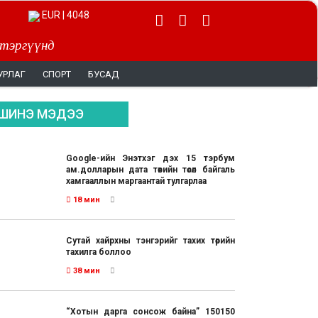
EUR | 4048
 тэргүүнд
УРЛАГ
СПОРТ
БУСАД
ШИНЭ МЭДЭЭ
Google-ийн Энэтхэг дэх 15 тэрбум
ам.долларын дата төвийн төсөл байгаль
хамгааллын маргаантай тулгарлаа
18 мин
Сутай хайрхны тэнгэрийг тахих төрийн
тахилга боллоо
38 мин
“Хотын дарга сонсож байна” 150150