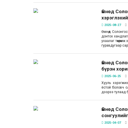
Өмнөд Соло
хэрэглэхий
2025-08-27
Өмнөд Солонгос
донтох хандлаг
ухаалаг төхөөрө
гуравдугаар са
Өмнөд Соло
бүрэн хори
2025-06-25
Хууль хэрэгжи
ёстой боловч о
дээрээ тулаад 
Өмнөд Соло
сонгуулийг
2025-04-07