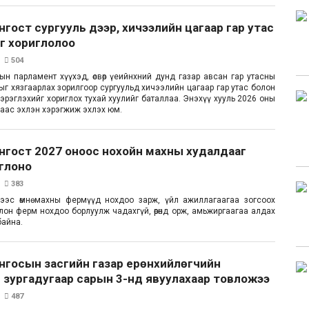
нгост сургууль дээр, хичээлийн цагаар гар утас
г хориглолоо
504
ын парламент хүүхэд, өсвөр үеийнхний дунд газар авсан гар утасны
ыг хязгаарлах зорилгоор сургуульд хичээлийн цагаар гар утас болон
мж хэрэглэхийг хориглох тухай хуулийг баталлаа. Энэхүү хууль 2026 оны
раас эхлэн хэрэгжиж эхлэх юм.
нгост 2027 оноос нохойн махны худалдааг
глоно
383
хээс өмнө махны фермүүд нохдоо зарж, үйл ажиллагаагаа зогсоох
лон ферм нохдоо борлуулж чадахгүй, өрөнд орж, амьжиргаагаа алдах
байна.
нгосын засгийн газар ерөнхийлөгчийн
 зургадугаар сарын 3-нд явуулахаар товложээ
487