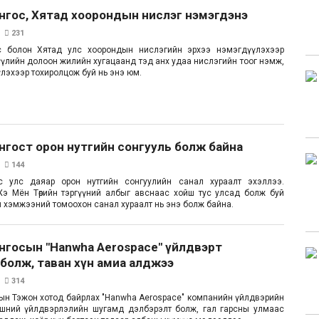
нгос, Хятад хоорондын нислэг нэмэгдэнэ
231
с болон Хятад улс хоорондын нислэгийн эрхээ нэмэгдүүлэхээр
үүлийн долоон жилийн хугацаанд тэд анх удаа нислэгийн тоог нэмж,
үүлэхээр тохиролцож буй нь энэ юм.
нгост орон нутгийн сонгууль болж байна
144
с улс даяар орон нутгийн сонгуулийн санал хураалт эхэллээ.
 Жэ Мён Төрийн тэргүүний албыг авснаас хойш тус улсад болж буй
 хэмжээний томоохон санал хураалт нь энэ болж байна.
нгосын "Hanwha Aerospace" үйлдвэрт
болж, таван хүн амиа алджээ
314
ын Тэжон хотод байрлах "Hanwha Aerospace" компанийн үйлдвэрийн
лшний үйлдвэрлэлийн шугамд дэлбэрэлт болж, гал гарсны улмаас