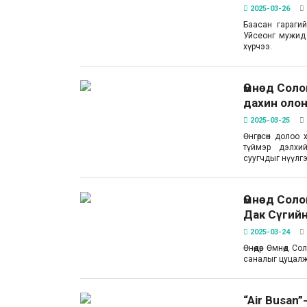
2025-03-26
Баасан гараги
Уйсеонг мужид 
хүрчээ.
Өмнөд Соло
дахин олон
2025-03-25
Өнгөрсөн долоо
түймэр дэлхий
суугчдыг нүүлг
Өмнөд Соло
Дак Сүгийн
2025-03-24
Өнөөдөр Өмнөд 
саналыг цуцалж,
“Air Busan