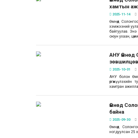
хамтын аж
2025-11-14
Өмнөд Солонгос
хэмжээний уулз
байгуулав. Энэ
оюун ухаан, цөм
АНУ Өмнөд 
зөвшилцө
2025-10-01
АНУ болон Өмнө
өргөжүүлэхийн
хамтран ажилла
Өмнөд Сол
байна
2025-09-30
Өмнөд Солонго
ногдуулсан 25 х