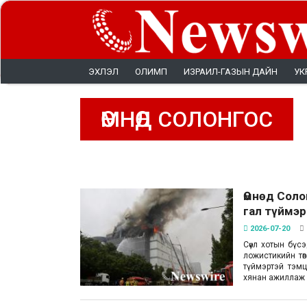
ЭХЛЭЛ
ОЛИМП
ИЗРАИЛ-ГАЗЫН ДАЙН
УК
ӨМНӨД СОЛОНГОС
Өмнөд Соло
гал түймэр
2026-07-20
Сөүл хотын бү
ложистикийн төв
түймэртэй тэмц
хянан ажиллаж 