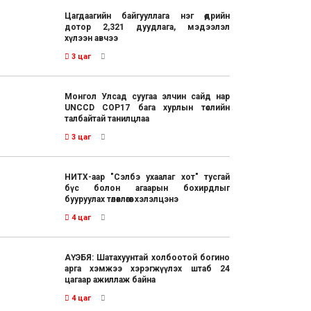
Цагдаагийн байгууллага нэг өдрийн
дотор 2,321 дуудлага, мэдээлэл
хүлээн авчээ
3 цаг
Монгол Улсад суугаа элчин сайд нар
UNCCD COP17 бага хурлын төслийн
талбайтай танилцлаа
3 цаг
НИТХ-аар "Сэлбэ ухаалаг хот" тусгай
бүс болон агаарын бохирдлыг
бууруулах төлөвлөгөөг хэлэлцэнэ
4 цаг
АҮЭБЯ: Шатахуунтай холбоотой богино
арга хэмжээ хэрэгжүүлэх штаб 24
цагаар ажиллаж байна
4 цаг