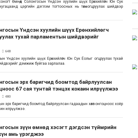
 хоногт Өмнөд Солонгосын Үндсэн хуулийн шүүх Ерөнхийлөгч Юн Сук
угацаанд цэргийн дэглэм тогтоосных нь төлөө огцруулах шийдвэр
онгосын Үндсэн хуулийн шүүх Ерөнхийлөгч
уулах тухай парламентын шийдвэрийг
648
ын Үндсэн хуулийн шүүх Ерөнхийлөгч Юн Сук Ёолыг огцруулах тухай
ийдвэрийг дэмжиж буйгаа зарлалаа.
онгосын эрх баригчид боомтод байрлуулсан
цноос 67 сая тунтай тэнцэх кокаин илрүүлжээ
480
ын эрх баригчид боомтод байрлуулсан гадаадын хөлөг онгоцноос хоёр
аин илрүүлжээ.
нгосын зүүн өмнөд хэсэгт дэгдсэн түймрийн
хүн амь үрэгджээ