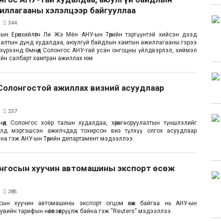
иллагааны хэлэлцээр байгууллаа
344
ын Ерөнхийлөгч Ли Жэ Мён АНУ-ын Төрийн тэргүүнтэй хийсэн дээд
алтын дүнд худалдаа, аюулгүй байдлын хамтын ажиллагааны гэрээ
 хүрээнд Өмнөд Солонгос АНУ-тай усан онгоцны үйлдвэрлэл, хиймэл
ийн салбарт хамтран ажиллах юм.
Солонгостой ажиллах визний асуудлаар
в
237
д Солонгос хоёр талын худалдаа, хөрөнгө оруулалтын түншлэлийг
 тулд мэргэшсэн ажилчдад тохирсон виз түлхүү олгох асуудлаар
на гэж АНУ-ын Төрийн департамент мэдээллээ.
онгосын хуучин автомашины экспорт өсөж
285
сын хуучин автомашины экспорт огцом өсөж байгаа нь АНУ-ын
увийн тарифын нөлөөг зөөлрүүлж байна гэж “Reuters” мэдээллээ.