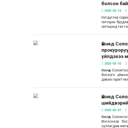
болсон ба
2025-03-14
Нэгдүгээр сарын
онгоцны буудлаа
онгоцонд гал гар
Өмнөд Соло
прокуроруу
үйлдэхээ 
2025-03-10
Өмнөд Солонгосы
бослого үймээ
даваа гарагт м
Өмнөд Сол
шийдвэрий
2025-03-07
Өмнөд Солонгос
Ингэснээр бо
суллагдаж мага