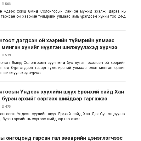
503
йн үдээс хойш Өмнөд Солонгосын Санчон мужид эхэлж, дараа нь
тархсан ой хээрийн түймрийн улмаас амь үрэгдсэн хүний тоо 24-д
нгост дэгдсэн ой хээрийн түймрийн улмаас
 мянган хүнийг нүүлгэн шилжүүлэхэд хүрчээ
579
 хоногт Өмнөд Солонгосын зүүн өмнөд бүс нутагт эхэлсэн ой хээрийн
н өвд бүртгэгдсэн газарт тулж ирсний улмаас олон мянган оршин
эн шилжүүлэхэд хүрчээ.
нгосын Үндсэн хуулийн шүүх Ерөнхий сайд Хан
 бүрэн эрхийг сэргээх шийдвэр гаргажээ
475
Солонгосын Үндсэн хуулийн шүүх Ерөнхий сайд Хан Дак Сүг огцруулах
 бүрэн эрхийг нь сэргээх шийдвэр гаргажээ.
”-ы онгоцонд гарсан гал зөөврийн цэнэглэгчээс