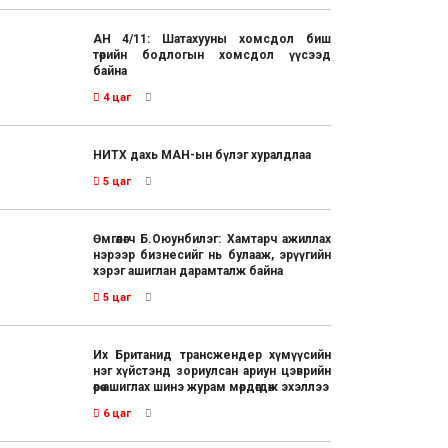
АН 4/11: Шатахууны хомсдол биш
төрийн бодлогын хомсдол үүсээд
байна
4 цаг
НИТХ дахь МАН-ын бүлэг хуралдлаа
5 цаг
Өмгөөлөгч Б.Оюунбилэг: Хамтарч ажиллах
нэрээр бизнесийг нь булааж, эрүүгийн
хэрэг ашиглан дарамталж байна
5 цаг
Их Британид трансжендер хүмүүсийн
нэг хүйстэнд зориулсан ариун цэврийн
өрөө ашиглах шинэ журам мөрдөгдөж эхэллээ
6 цаг