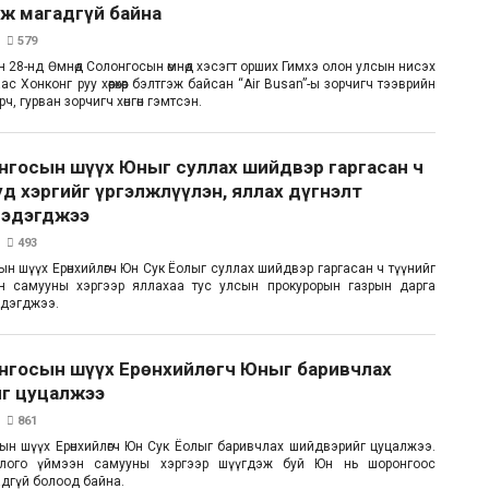
йж магадгүй байна
579
 28-нд Өмнөд Солонгосын өмнөд хэсэгт орших Гимхэ олон улсын нисэх
с Хонконг руу хөөрөхөөр бэлтгэж байсан “Air Busan”-ы зорчигч тээврийн
ч, гурван зорчигч хөнгөн гэмтсэн.
нгосын шүүх Юныг суллах шийдвэр гаргасан ч
д хэргийг үргэлжлүүлэн, яллах дүгнэлт
мэдэгджээ
493
н шүүх Ерөнхийлөгч Юн Сук Ёолыг суллах шийдвэр гаргасан ч түүнийг
н самууны хэргээр яллахаа тус улсын прокурорын газрын дарга
эдэгджээ.
онгосын шүүх Ерөнхийлөгч Юныг баривчлах
г цуцалжээ
861
ын шүүх Ерөнхийлөгч Юн Сук Ёолыг баривчлах шийдвэрийг цуцалжээ.
слого үймээн самууны хэргээр шүүгдэж буй Юн нь шоронгоос
дгүй болоод байна.