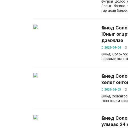
Өнгөрсөн долоо
Ёолыг богино х
гаргасан билээ.
Өмнөд Сол
Юныг огцр
дэмжлээ
2025-04-04
Өмнөд Солонгос
парламентын ш
Өмнөд Сол
хөлөг онго
2025-04-03
Өмнөд Солонгос
тонн орчим кок
Өмнөд Соло
улмаас 24 