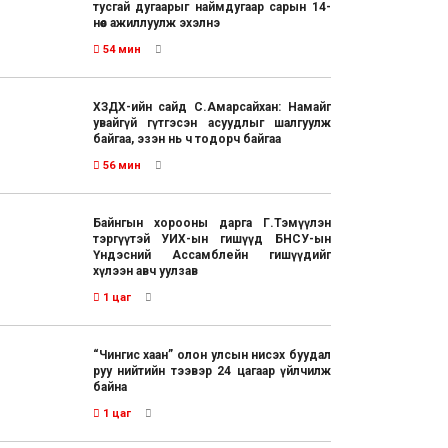
тусгай дугаарыг наймдугаар сарын 14-
нөөс ажиллуулж эхэлнэ
54 мин
ХЗДХ-ийн сайд С.Амарсайхан: Намайг
увайгүй гүтгэсэн асуудлыг шалгуулж
байгаа, эзэн нь ч тодорч байгаа
56 мин
Байнгын хорооны дарга Г.Тэмүүлэн
тэргүүтэй УИХ-ын гишүүд БНСУ-ын
Үндэсний Ассамблейн гишүүдийг
хүлээн авч уулзав
1 цаг
“Чингис хаан” олон улсын нисэх буудал
руу нийтийн тээвэр 24 цагаар үйлчилж
байна
1 цаг