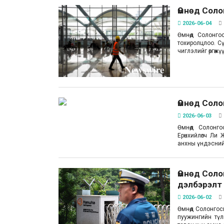
Өмнөд Соло
2026-06-04
Өмнөд Солонго
тохиролцлоо. С
чиглэлийг өргөж
Өмнөд Соло
2026-06-03
Өмнөд Солонго
Ерөнхийлөгч Ли
анхны үндэсний
Өмнөд Соло
дэлбэрэлт 
2026-06-02
Өмнөд Солонгос
пуужингийн тү