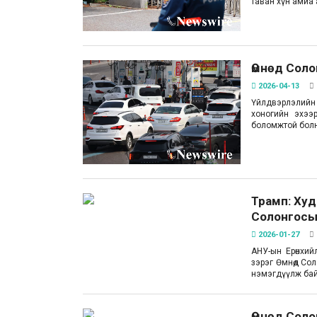
таван хүн амиа
Өмнөд Соло
2026-04-13
Үйлдвэрлэлийн 
хоногийн эхээ
боломжтой болн
Трамп: Худ
Солонгосы
2026-01-27
АНУ-ын Ерөнхий
зэрэг Өмнөд Со
нэмэгдүүлж бай
Өмнөд Соло