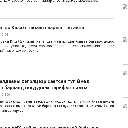
 алдаж, хоёр хүн бэртсэн талаар албаны хүмүүс мэдээллээ.
нгос Казахстанаас газрын тос авна
94
сайд Ким Жун Кван “Хэлэлцээ маш ахицтай байгаа бөгөөд ирэх долоо
р нийлүүлэх тодорхой хэмжээ болон нарийн мэдээллийг зарлах
о” гэж онцолсон байна.
алдааны хэлэлцээр саатсан тул Өмнөд
н бараанд ногдуулах тарифыг нэмнэ
306
лөгч Дональд Трамп автомашин, модон эдлэл, эмийн бүтээгдэхүүн
лонгосоос импортолж буй бараанд ногдуулах тарифыг 25 хувь болгон
гаагаа зарлав.
нгос АНУ-тай худалдаа, аюулгүй байдлын