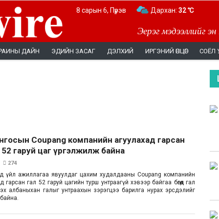
8 сарын 6, Пүрэв
Дархан:
32 ℃
Эерэг мэдээллийг эн
РАИНЫ ДАЙН
ЭДИЙН ЗАСАГ
ДЭЛХИЙ
ИРГЭНИЙ ӨНЦӨГ
СОЁЛ 
нгосын Coupang компанийн агуулахад гарсан
 52 гаруй цаг үргэлжилж байна
274
сэд үйл ажиллагаа явуулдаг цахим худалдааны Coupang компанийн
д гарсан гал 52 гаруй цагийн турш унтраагүй хэвээр байгаа бөгөөд гал
эх албаныхан галыг унтраахын зэрэгцээ барилга нурах эрсдэлийг
байна.