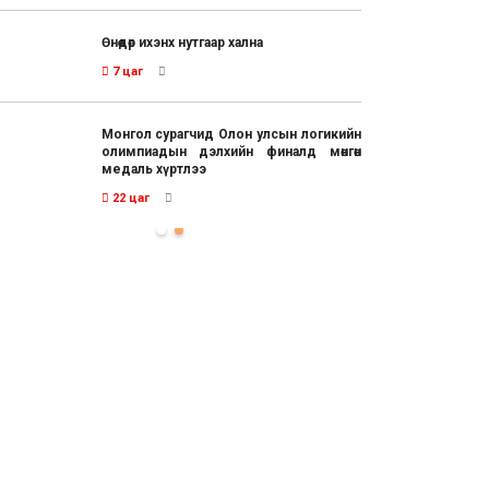
Өнөөдөр ихэнх нутгаар хална
7 цаг
Монгол сурагчид Олон улсын логикийн
олимпиадын дэлхийн финалд мөнгөн
медаль хүртлээ
22 цаг