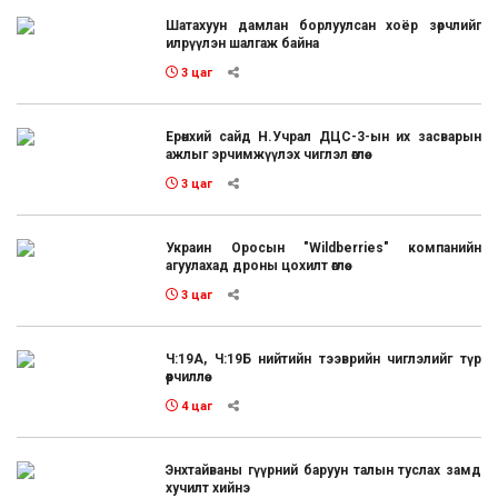
Шатахуун дамлан борлуулсан хоёр зөрчлийг
илрүүлэн шалгаж байна
3 цаг
Ерөнхий сайд Н.Учрал ДЦС-3-ын их засварын
ажлыг эрчимжүүлэх чиглэл өглөө
3 цаг
Украин Оросын "Wildberries" компанийн
агуулахад дроны цохилт өглөө
3 цаг
Ч:19А, Ч:19Б нийтийн тээврийн чиглэлийг түр
өөрчиллөө
4 цаг
Энхтайваны гүүрний баруун талын туслах замд
хучилт хийнэ