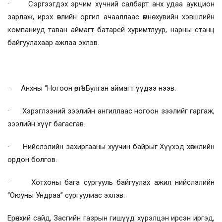
· Сэргээгдэх эрчим хүчний салбарт анх удаа аукцион
зарлаж, ирэх өвлийн оргил ачааллаас өмнө хувийн хэвшлийн
компаниуд таван аймагт батарей хуримтлуур, нарны станц
байгуулахаар ажлаа эхлэв.
· Анхны “Ногоон өртөө” Булган аймагт үүдээ нээв.
· Хэрэглээний зээлийн ангиллаас ногоон зээлийг гаргаж,
зээлийн хүүг багасгав.
· Нийслэлийн захиргааны хуучин байрыг Хүүхэд хөгжлийн
ордон болгов.
· Хотхоны бага сургууль байгуулах ажил нийслэлийн
“Оюуны Ундраа” сургуулиас эхлэв.
Ерөнхий сайд, Засгийн газрын гишүүд хүрэлцэн ирсэн иргэд,