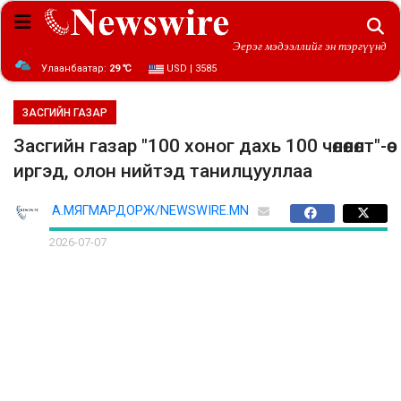
Эерэг мэдээллийг эн тэргүүнд
Улаанбаатар:
29 ℃
USD | 3585
ЗАСГИЙН ГАЗАР
Засгийн газар "100 хоног дахь 100 чөлөөлөлт"-өө
иргэд, олон нийтэд танилцууллаа
А.МЯГМАРДОРЖ/NEWSWIRE.MN
2026-07-07