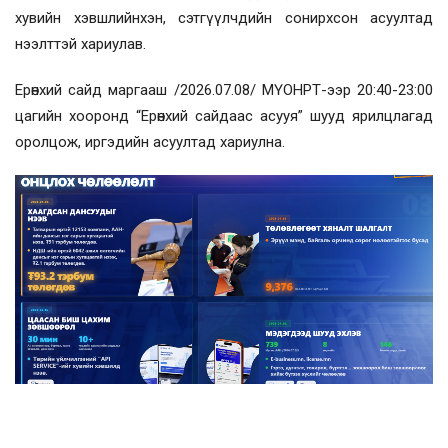
хувийн хэвшлийнхэн, сэтгүүлчдийн сонирхсон асуултад
нээлттэй хариулав.
Ерөнхий сайд маргааш /2026.07.08/ МҮОНРТ-ээр 20:40-23:00
цагийн хооронд “Ерөнхий сайдаас асууя” шууд ярилцлагад
оролцож, иргэдийн асуултад хариулна.