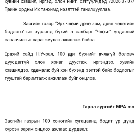
хувийн хэвшил, иргэд, олон нийт, сэтгүүлчдэд /2026.07.07/
Төрийн ордны Их танхимд нээлттэй танилцууллаа.
Засгийн газар “Эрх чөлөөний дөрвөн зам, дөрвөн чөлөөлөлтийн
бодлого”-ын хүрээнд бүхий л салбарт “Чөлөөлье” үндэсний
санаачилгыг хэрэгжүүлэн ажиллаж байна.
Ерөнхий сайд Н.Учрал, 100 өдөрт бүхнийг өөрчлөхгүй боловч
дуусдаггүй олон яриаг дуусгаж, иргэндээ, хувийн
хэвшилдээ, хөдөлмөрлөж буй хэн бүхэнд ээлтэй байх бодлогыг
тууштай баримталж ажиллаж буйг онцлов.
Гэрэл зургийг MPA.mn
Засгийн газрын 100 хоногийн хугацаанд бодит үр дүнд
хүрсэн зарим онцлох ажлаас дурдвал: