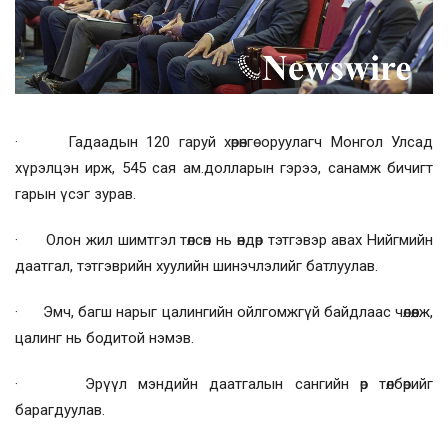
· Гадаадын 120 гаруй хөрөнгө оруулагч Монгол Улсад
хүрэлцэн ирж, 545 сая ам.долларын гэрээ, санамж бичигт
гарын үсэг зурав.
· Олон жил шимтгэл төлсөн нь өндөр тэтгэвэр авах Нийгмийн
даатгал, тэтгэврийн хуулийн шинэчлэлийг батлуулав.
· Эмч, багш нарыг цалингийн ойлгомжгүй байдлаас чөлөөлж,
цалинг нь бодитой нэмэв.
· Эрүүл мэндийн даатгалын сангийн өр төлбөрийг
барагдуулав.