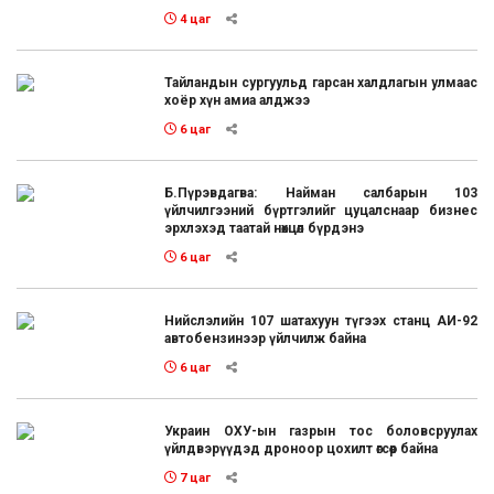
4 цаг
Тайландын сургуульд гарсан халдлагын улмаас
хоёр хүн амиа алджээ
6 цаг
Б.Пүрэвдагва: Найман салбарын 103
үйлчилгээний бүртгэлийг цуцалснаар бизнес
эрхлэхэд таатай нөхцөл бүрдэнэ
6 цаг
Нийслэлийн 107 шатахуун түгээх станц АИ-92
автобензинээр үйлчилж байна
6 цаг
Украин ОХУ-ын газрын тос боловсруулах
үйлдвэрүүдэд дроноор цохилт өгсөөр байна
7 цаг