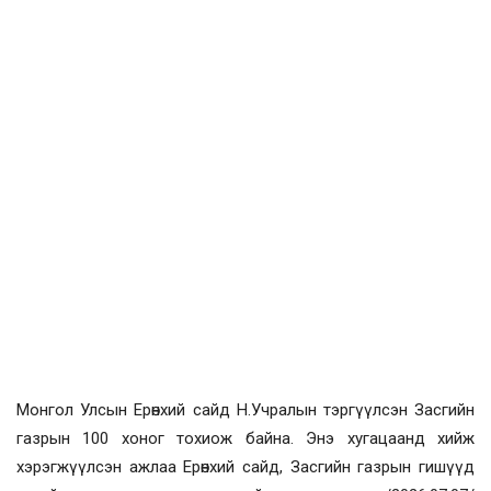
Монгол Улсын Ерөнхий сайд Н.Учралын тэргүүлсэн Засгийн
газрын 100 хоног тохиож байна. Энэ хугацаанд хийж
хэрэгжүүлсэн ажлаа Ерөнхий сайд, Засгийн газрын гишүүд