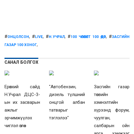
#
, #
, #
, #
, #
ОНЦОЛСОН
LIVE
Н.УЧРАЛ
100 ЧӨЛӨӨЛӨЛТ 100 ӨДӨР
ЗАСГИЙН
,
ГАЗАР 100 ХОНОГ
САНАЛ БОЛГОХ
Ерөнхий сайд
"Автобензин,
Засгийн газар
Н.Учрал ДЦС-3-
дизель түлшний
төсвийн
ын их засварын
онцгой албан
хэмнэлтийн
ажлыг
татварыг
хүрээнд форум,
эрчимжүүлэх
тэглэлээ"
чуулган,
чиглэл өглөө
салбарын ойн
арга хэмжээг