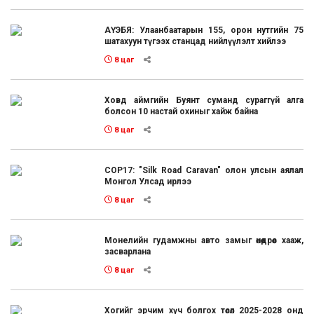
АҮЭБЯ: Улаанбаатарын 155, орон нутгийн 75
шатахуун түгээх станцад нийлүүлэлт хийлээ
8 цаг
Ховд аймгийн Буянт суманд сураггүй алга
болсон 10 настай охиныг хайж байна
8 цаг
COP17: "Silk Road Caravan" олон улсын аялал
Монгол Улсад ирлээ
8 цаг
Монелийн гудамжны авто замыг өнөөдрөөс хааж,
засварлана
8 цаг
Хогийг эрчим хүч болгох төсөл 2025-2028 онд