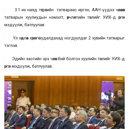
· 3.1 их наяд төгрөгийн татвараас иргэн, ААН-үүдээ чөлөөлөх
татварын хуулиудын нэмэлт, өөрчлөлтийн төслийг УИХ-д өргөн
мэдүүлж, батлуулав.
· Үл хөдлөх хөрөнгө худалдахад ногдуулдаг 2 хувийн татварыг
тэглэв.
· Эдийн засгийн эрх чөлөөг бий болгох хуулийн төслийг УИХ-д
өргөн мэдүүлж, батлуулав.