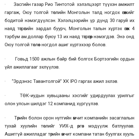
· Засгийн газар Рио Тинтотой хэлэлцээрт түүхэн амжилт
гаргаж, Оюу толгой төслийн Монголын талд ногдох өгөөжийг
бодитой нэмэгдүүлсэн. Хэлэлцээрийн үр дүнд 30 гаруй их
наяд төгрөгийн зардал буурч, Монголын талын хүртэх өгөөж 4
тэрбум ам.доллар буюу 13 их наяд төгрөгөөр нэмэгдэв. Энэ онд
Оюу толгой төслөөс ногдол ашиг хүртэхээр болов.
· Говьд 1500 ажлын байр бий болгох Бортээгийн ордын
үйл ажиллагааг эхлүүлэв.
· “Эрдэнэс Тавантолгой” ХК IPO гаргах ажил эхлэв.
· ТӨК-иудын хувьцааны хэсгийг удирдуулах урилгыг
олон улсын шилдэг 12 компанид хүргүүлэв.
· Төрийн болон орон нутгийн өмчит компанийн засаглалын
тухай хуулийн төслийг УИХ-д өргөн мэдүүлж батлуулав.
Ашиггүй ажилладаг төрийн өмчит компани татан буулгах хууль