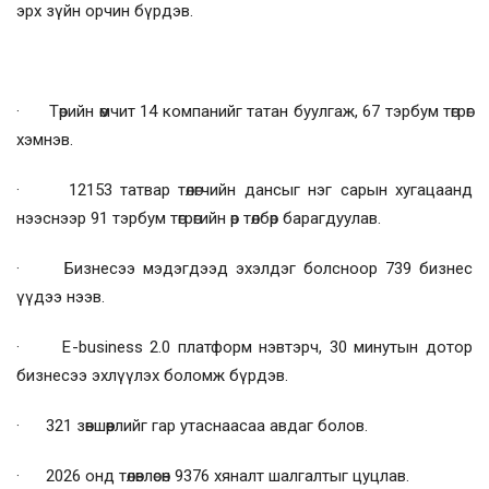
эрх зүйн орчин бүрдэв.
· Төрийн өмчит 14 компанийг татан буулгаж, 67 тэрбум төгрөг
хэмнэв.
· 12153 татвар төлөгчийн дансыг нэг сарын хугацаанд
нээснээр 91 тэрбум төгрөгийн өр төлбөр барагдуулав.
· Бизнесээ мэдэгдээд эхэлдэг болсноор 739 бизнес
үүдээ нээв.
· E-business 2.0 платформ нэвтэрч, 30 минутын дотор
бизнесээ эхлүүлэх боломж бүрдэв.
· 321 зөвшөөрлийг гар утаснаасаа авдаг болов.
· 2026 онд төлөвлөсөн 9376 хяналт шалгалтыг цуцлав.