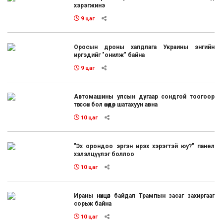
хэрэгжинэ
9 цаг
Оросын дроны халдлага Украины энгийн
иргэдийг "онилж" байна
9 цаг
Автомашины улсын дугаар сондгой тоогоор
төгссөн бол өнөөдөр шатахуун авна
10 цаг
"Эх орондоо эргэн ирэх хэрэгтэй юу?" панел
хэлэлцүүлэг боллоо
10 цаг
Ираны нөхцөл байдал Трампын засаг захиргааг
сорьж байна
10 цаг