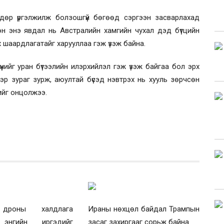
дөр үргэлжилж болзошгүй бөгөөд сэргээн засварлахад
н энэ явдал нь Австралийн хамгийн чухал дэд бүтцийн
шаардлагатайг харууллаа гэж үзэж байна.
үүнийг уран бүтээлийн илэрхийлэл гэж үзэж байгаа бол эрх
р зураг зурж, аюултай бүсэд нэвтрэх нь хууль зөрчсөн
гийг онцолжээ.
дроны халдлага
Ираны нөхцөл байдал Трампын
 энгийн иргэдийг
засаг захиргааг сорьж байна