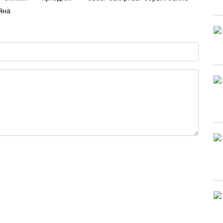
йна
0 / 1000