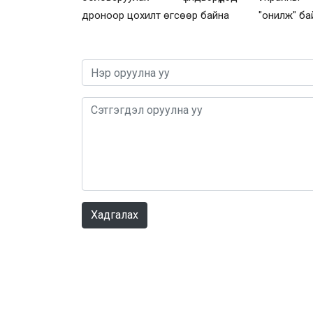
дроноор цохилт өгсөөр байна
"онилж" ба
Хадгалах