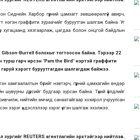
н Сиднейн Харбор гүүрний цамхагт зөвшөөрөлгүй авирч,
эгт нэгэн граффити зураачийг буруутган шалгаж байна. Уг
түр хугацаанд хязгаарлаж, цагдаа болон онцгой байдлын
Gibson-Burrell болохыг тогтоосон байна. Тэрээр 22
н турш гарч ирсэн "Pam the Bird" нэртэй граффити
00 гаруй хэрэгт буруутгагдан шалгагдаж байжээ.
н хамгаалалтын бүсийг нэвтэрч, гүүрний цамхагийн өндөр
н шувууны дүрсийг будгаар зурсан байна. Түүний үйлдлийг
аривчилж, нийтийн өмчид санаатайгаар хохирол учруулсан
эн зэрэг үндэслэлээр хэрэг үүсгэн шалгаж эхэлжээ.
л зургийг REUTERS агентлагийн эрхтэйгээр нийтлэв.