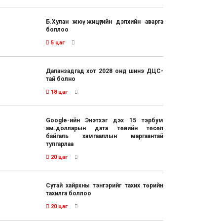
Б.Хулан жюү жицүгийн дэлхийн аварга
боллоо
5 цаг
Даланзадгад хот 2028 онд шинэ ДЦС-
тай болно
18 цаг
Google-ийн Энэтхэг дэх 15 тэрбум
ам.долларын дата төвийн төсөл
байгаль хамгааллын маргаантай
тулгарлаа
20 цаг
Сутай хайрхны тэнгэрийг тахих төрийн
тахилга боллоо
20 цаг