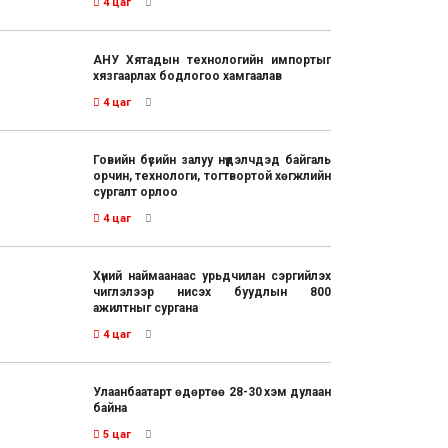
4 цаг
АНУ Хятадын технологийн импортыг
хязгаарлах бодлогоо хамгаалав
4 цаг
Говийн бүсийн залуу нүүдэлчдэд байгаль
орчин, технологи, тогтвортой хөгжлийн
сургалт орлоо
4 цаг
Хүний наймаанаас урьдчилан сэргийлэх
чиглэлээр нисэх буудлын 800
ажилтныг сургана
4 цаг
Улаанбаатарт өдөртөө 28-30 хэм дулаан
байна
5 цаг