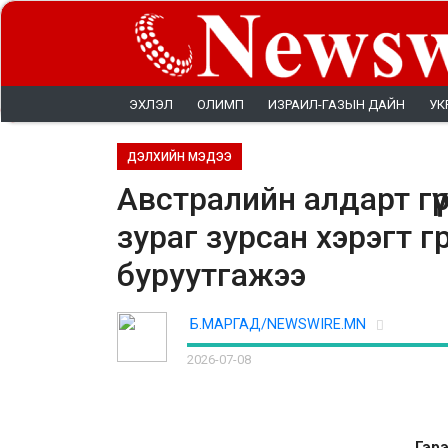
ЭХЛЭЛ
ОЛИМП
ИЗРАИЛ-ГАЗЫН ДАЙН
УК
ДЭЛХИЙН МЭДЭЭ
Австралийн алдарт гү
зураг зурсан хэрэгт 
буруутгажээ
Б.МАРГАД/NEWSWIRE.MN
2026-07-08
Гэрэ