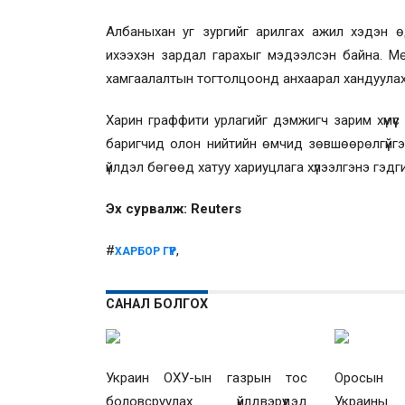
Албаныхан уг зургийг арилгах ажил хэдэн ө
ихээхэн зардал гарахыг мэдээлсэн байна. Мө
хамгаалалтын тогтолцоонд анхаарал хандуулах 
Харин граффити урлагийг дэмжигч зарим хүмүүс 
баригчид олон нийтийн өмчид зөвшөөрөлгүйгээ
үйлдэл бөгөөд хатуу хариуцлага хүлээлгэнэ гэд
Эх сурвалж: Reuters
#
,
ХАРБОР ГҮҮР
САНАЛ БОЛГОХ
Украин ОХУ-ын газрын тос
Оросын 
боловсруулах үйлдвэрүүдэд
Украины