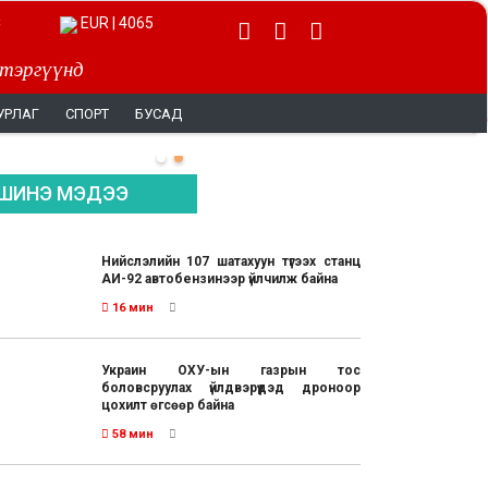
EUR | 4065
 тэргүүнд
УРЛАГ
СПОРТ
БУСАД
ШИНЭ МЭДЭЭ
Нийслэлийн 107 шатахуун түгээх станц
АИ-92 автобензинээр үйлчилж байна
16 мин
Украин ОХУ-ын газрын тос
боловсруулах үйлдвэрүүдэд дроноор
цохилт өгсөөр байна
58 мин