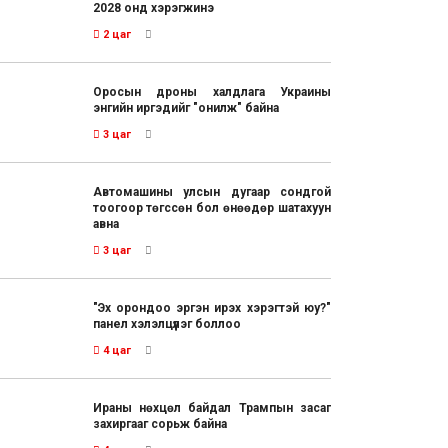
2028 онд хэрэгжинэ
2 цаг
Оросын дроны халдлага Украины
энгийн иргэдийг "онилж" байна
3 цаг
Автомашины улсын дугаар сондгой
тоогоор төгссөн бол өнөөдөр шатахуун
авна
3 цаг
"Эх орондоо эргэн ирэх хэрэгтэй юу?"
панел хэлэлцүүлэг боллоо
4 цаг
Ираны нөхцөл байдал Трампын засаг
захиргааг сорьж байна