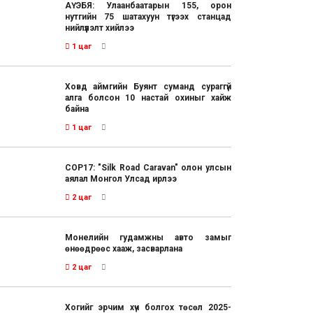
АҮЭБЯ: Улаанбаатарын 155, орон
нутгийн 75 шатахуун түгээх станцад
нийлүүлэлт хийлээ
1 цаг
Ховд аймгийн Буянт суманд сураггүй
алга болсон 10 настай охиныг хайж
байна
1 цаг
COP17: "Silk Road Caravan" олон улсын
аялал Монгол Улсад ирлээ
2 цаг
Монелийн гудамжны авто замыг
өнөөдрөөс хааж, засварлана
2 цаг
Хогийг эрчим хүч болгох төсөл 2025-