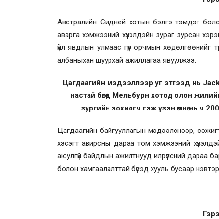
Австралийн Сидней хотын бэлгэ тэмдэг болсо
аварга хэмжээний хүүхэлдэйн зураг зурсан хэр
үйл явдлын улмаас гүүр орчмын хөдөлгөөнийг 
албаныхан шуурхай ажиллагаа явуулжээ.
Цагдаагийн мэдээллээр уг этгээд нь Jack 
настай бөгөөд Мельбурн хотод олон жилий
зургийн зохиогч гэж үзэн өмнө нь ч 2
Цагдаагийн байгууллагын мэдээлснээр, сэжигтэ
хэсэгт авирсны дараа том хэмжээний хүүхэлдэй
аюулгүй байдлын ажилтнууд илрүүлсний дараа б
болон хамгаалалттай бүсэд хууль бусаар нэвтэрс
Гэрэ