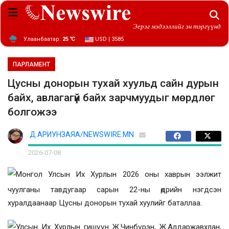
Эерэг мэдээллийг эн тэргүүнд
Улаанбаатар:
25 ℃
USD | 3585
ПАРЛАМЕНТ
Цусны донорын тухай хуульд сайн дурын
байх, авлагагүй байх зарчмуудыг мөрдлөг
болгожээ
Д.АРИУНЗАЯА/NEWSWIRE.MN
2026-07-08
Монгол Улсын Их Хурлын 2026 оны хаврын ээлжит
чуулганы тавдугаар сарын 22-ны өдрийн нэгдсэн
хуралдаанаар
Цусны донорын тухай хуулийг баталлаа.
Улсын Их Хурлын гишүүн Ж.Чинбүрэн, Ж.Алдаржавхлан,