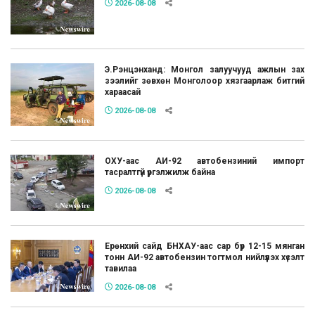
2026-08-08
Э.Рэнцэнханд: Монгол залуучууд ажлын зах
зээлийг зөвхөн Монголоор хязгаарлаж битгий
хараасай
2026-08-08
ОХУ-аас АИ-92 автобензиний импорт
тасралтгүй үргэлжилж байна
2026-08-08
Ерөнхий сайд БНХАУ-аас сар бүр 12-15 мянган
тонн АИ-92 автобензин тогтмол нийлүүлэх хүсэлт
тавилаа
2026-08-08