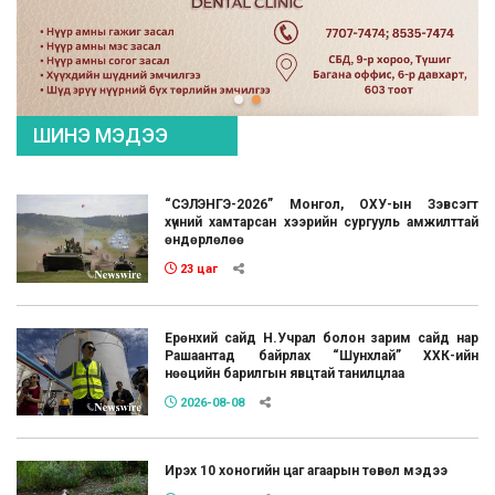
ШИНЭ МЭДЭЭ
“СЭЛЭНГЭ-2026” Монгол, ОХУ-ын Зэвсэгт
хүчний хамтарсан хээрийн сургууль амжилттай
өндөрлөлөө
23 цаг
Ерөнхий сайд Н.Учрал болон зарим сайд нар
Рашаантад байрлах “Шунхлай” ХХК-ийн
нөөцийн барилгын явцтай танилцлаа
2026-08-08
Ирэх 10 хоногийн цаг агаарын төвөл мэдээ