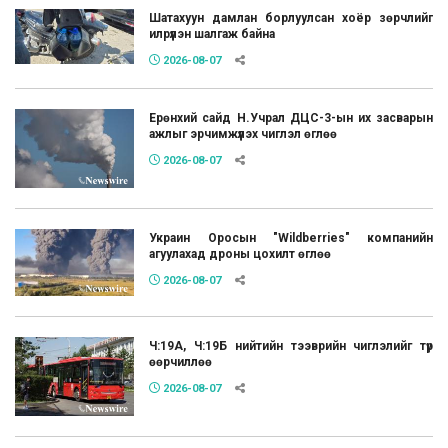
Шатахуун дамлан борлуулсан хоёр зөрчлийг
илрүүлэн шалгаж байна
2026-08-07
Ерөнхий сайд Н.Учрал ДЦС-3-ын их засварын
ажлыг эрчимжүүлэх чиглэл өглөө
2026-08-07
Украин Оросын "Wildberries" компанийн
агуулахад дроны цохилт өглөө
2026-08-07
Ч:19А, Ч:19Б нийтийн тээврийн чиглэлийг түр
өөрчиллөө
2026-08-07