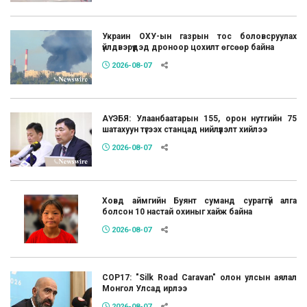
Украин ОХУ-ын газрын тос боловсруулах
үйлдвэрүүдэд дроноор цохилт өгсөөр байна
2026-08-07
АҮЭБЯ: Улаанбаатарын 155, орон нутгийн 75
шатахуун түгээх станцад нийлүүлэлт хийлээ
2026-08-07
Ховд аймгийн Буянт суманд сураггүй алга
болсон 10 настай охиныг хайж байна
2026-08-07
COP17: "Silk Road Caravan" олон улсын аялал
Монгол Улсад ирлээ
2026-08-07