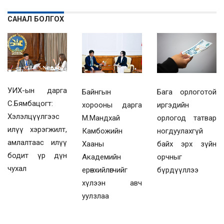
САНАЛ БОЛГОХ
УИХ-ын дарга
Байнгын
Бага орлоготой
С.Бямбацогт:
хорооны дарга
иргэдийн
Хэлэлцүүлгээс
М.Мандхай
орлогод татвар
илүү хэрэгжилт,
Камбожийн
ногдуулахгүй
амлалтаас илүү
Хааны
байх эрх зүйн
бодит үр дүн
Академийн
орчныг
чухал
ерөнхийлөгчийг
бүрдүүллээ
хүлээн авч
уулзлаа