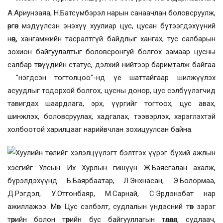
А.Ариунзаяа, Н.Батсүмбэрэл нарын санаачлан боловсруулж,
өргөн мэдүүлсэн энэхүү хуулиар
цус, цусан б
ү
тээгдэхүүний
нөөц, хангамжийн тасралтгүй байдлыг хангах, тус салбарын
зохион байгyулалтыг боловсронгуй болгох замаар цусны
салбар төвүүдийн статус, дэлхий нийтээр баримталж байгаа
"нэгдсэн тогтолцоо"-нд үе шаттайгаар шилжүүлэх
асуудлыг тодорхой болгох, цусны донор, цус сэлбүүлэгчид
тавигдах шаардлага, эрх, үүргийг тогтоох, цус авах,
шинжлэх, боловсруулах, хадгалах, тээвэрлэх, хэрэглэхтэй
холбоотой харилцааг нарийвчлан зохицуулсан байна.
Хуулийн төслийг хэлэлцүүлэгт бэлтгэх үүрэг бүхий ажлын
хэсгийг
Улсын Их Хурлын гишүүн Ж.Баясгалан ахалж,
бүрэлдэхүүнд Б.
Баярбаатар, Л.Энхнасан, Э.Болормаа,
Д.Рэгдэл, У.Отгонбаяр, М.Сарнай, С.Эрдэнэбат нар
ажиллажээ. Мөн Цус сэлбэлт, судлалын үндэсний төв зэрэг
төрийн болон төрийн бус байгууллагын төлөөлөл, судлаач,