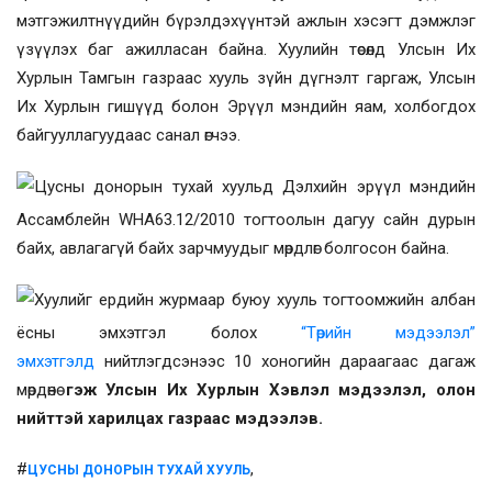
мэтгэжилтнүүдийн бүрэлдэхүүнтэй ажлын хэсэгт дэмжлэг
үзүүлэх баг ажилласан байна. Хуулийн төсөлд
Улсын Их
Хурлын Тамгын газраас хууль зүйн дүгнэлт гаргаж, Улсын
Их Хурлын гишүүд болон Эрүүл мэндийн яам, холбогдох
байгууллагуудаас санал өгчээ.
Цусны донорын тухай хуульд
Дэлхийн эрүүл мэндийн
Ассамблейн WHA63.12/2010 тогтоолын дагуу сайн дурын
байх
,
авлагагүй байх зарчмуудыг мөрдлөг болгосон байна.
Хуулийг ердийн журмаар буюу хууль тогтоомжийн албан
ёсны эмхэтгэл болох
“Төрийн мэдээлэл”
эмхэтгэлд
нийтлэгдсэнээс 10 хоногийн дараагаас дагаж
мөрдөнө
гэж Улсын Их Хурлын Хэвлэл мэдээлэл, олон
нийттэй харилцах газраас мэдээлэв.
#
,
ЦУСНЫ ДОНОРЫН ТУХАЙ ХУУЛЬ