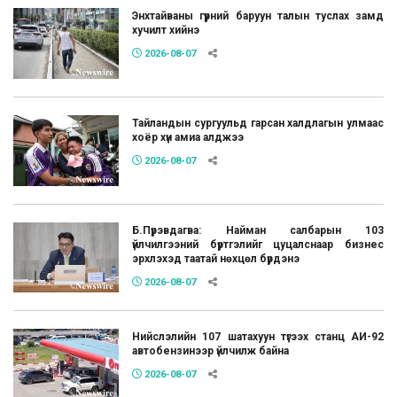
Энхтайваны гүүрний баруун талын туслах замд
хучилт хийнэ
2026-08-07
Тайландын сургуульд гарсан халдлагын улмаас
хоёр хүн амиа алджээ
2026-08-07
Б.Пүрэвдагва: Найман салбарын 103
үйлчилгээний бүртгэлийг цуцалснаар бизнес
эрхлэхэд таатай нөхцөл бүрдэнэ
2026-08-07
Нийслэлийн 107 шатахуун түгээх станц АИ-92
автобензинээр үйлчилж байна
2026-08-07