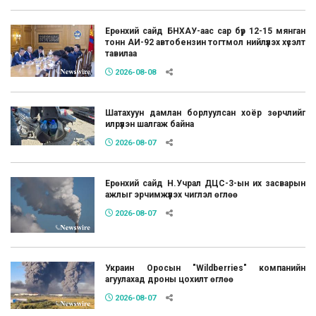
Ерөнхий сайд БНХАУ-аас сар бүр 12-15 мянган
тонн АИ-92 автобензин тогтмол нийлүүлэх хүсэлт
тавилаа
2026-08-08
Шатахуун дамлан борлуулсан хоёр зөрчлийг
илрүүлэн шалгаж байна
2026-08-07
Ерөнхий сайд Н.Учрал ДЦС-3-ын их засварын
ажлыг эрчимжүүлэх чиглэл өглөө
2026-08-07
Украин Оросын "Wildberries" компанийн
агуулахад дроны цохилт өглөө
2026-08-07