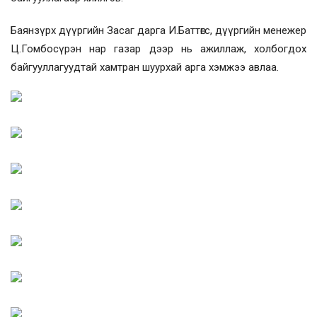
Баянзүрх дүүргийн Засаг дарга И.Баттөгс, дүүргийн менежер
Ц.Гомбосүрэн нар газар дээр нь ажиллаж, холбогдох
байгууллагуудтай хамтран шуурхай арга хэмжээ авлаа.