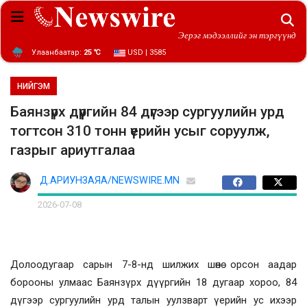
Эерэг мэдээллийг эн тэргүүнд
Улаанбаатар:
25 ℃
USD | 3585
НИЙГЭМ
Баянзүрх дүүргийн 84 дүгээр сургуулийн урд
тогтсон 310 тонн үерийн усыг соруулж,
газрыг ариутгалаа
Д.АРИУНЗАЯА/NEWSWIRE.MN
2026-07-08
Долоодугаар сарын 7-8-нд шилжих шөнө орсон аадар
борооны улмаас Баянзүрх дүүргийн 18 дугаар хороо, 84
дүгээр сургуулийн урд талын уулзварт үерийн ус ихээр