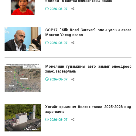
болсон 10 настай охиныг хайж байна
2026-08-07
COP17: "Silk Road Caravan" олон улсын аялал
Монгол Улсад ирлээ
2026-08-07
Монелийн гудамжны авто замыг өнөөдрөөс
хааж, засварлана
2026-08-07
Хогийг эрчим хүч болгох төсөл 2025-2028 онд
хэрэгжинэ
2026-08-07