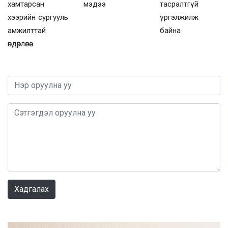
хамтарсан
мэдээ
тасралтгүй
хээрийн сургууль
үргэлжилж
амжилттай
байна
өндөрлөлөө
0 / 1000
Хадгалах