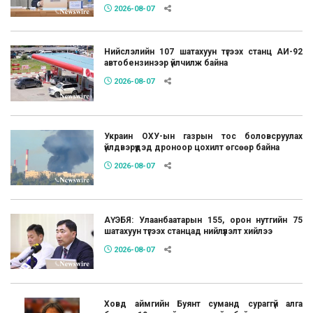
2026-08-07
Нийслэлийн 107 шатахуун түгээх станц АИ-92
автобензинээр үйлчилж байна
2026-08-07
Украин ОХУ-ын газрын тос боловсруулах
үйлдвэрүүдэд дроноор цохилт өгсөөр байна
2026-08-07
АҮЭБЯ: Улаанбаатарын 155, орон нутгийн 75
шатахуун түгээх станцад нийлүүлэлт хийлээ
2026-08-07
Ховд аймгийн Буянт суманд сураггүй алга