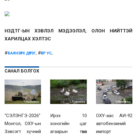
НЗДТГ-ЫН ХЭВЛЭЛ МЭДЭЭЛЭЛ, ОЛОН НИЙТТЭЙ
ХАРИЛЦАХ ХЭЛТЭС
#
, #
,
БАЯНЗҮРХ ДҮҮРЭГ
ҮЕР УС
САНАЛ БОЛГОХ
“СЭЛЭНГЭ-2026”
Ирэх 10
ОХУ-аас АИ-92
Монгол, ОХУ-ын
хоногийн цаг
автобензиний
Зэвсэгт хүчний
агаарын төвөл
импорт