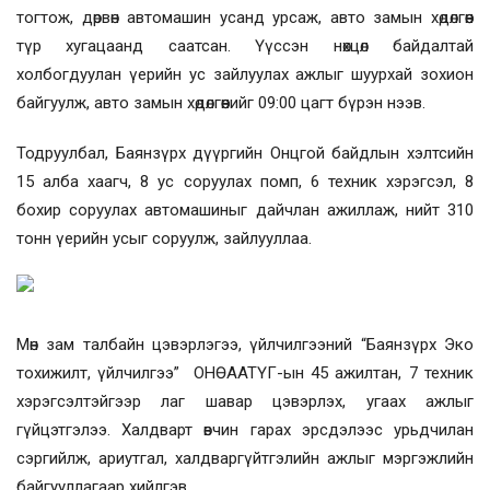
тогтож, дөрвөн автомашин усанд урсаж, авто замын хөдөлгөөн
түр хугацаанд саатсан. Үүссэн нөхцөл байдалтай
холбогдуулан үерийн ус зайлуулах ажлыг шуурхай зохион
байгуулж, авто замын хөдөлгөөнийг 09:00 цагт бүрэн нээв.
Тодруулбал, Баянзүрх дүүргийн Онцгой байдлын хэлтсийн
15 алба хаагч, 8 ус соруулах помп, 6 техник хэрэгсэл, 8
бохир соруулах автомашиныг дайчлан ажиллаж, нийт 310
тонн үерийн усыг соруулж, зайлууллаа.
Мөн зам талбайн цэвэрлэгээ, үйлчилгээний “Баянзүрх Эко
тохижилт, үйлчилгээ” ОНӨААТҮГ-ын 45 ажилтан, 7 техник
хэрэгсэлтэйгээр лаг шавар цэвэрлэх, угаах ажлыг
гүйцэтгэлээ. Халдварт өвчин гарах эрсдэлээс урьдчилан
сэргийлж, ариутгал, халдваргүйтгэлийн ажлыг мэргэжлийн
байгууллагаар хийлгэв.