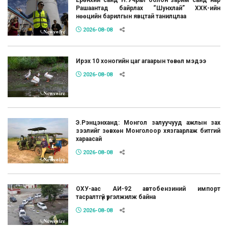
Рашаантад байрлах “Шунхлай” ХХК-ийн
нөөцийн барилгын явцтай танилцлаа
2026-08-08
Ирэх 10 хоногийн цаг агаарын төвөл мэдээ
2026-08-08
Э.Рэнцэнханд: Монгол залуучууд ажлын зах
зээлийг зөвхөн Монголоор хязгаарлаж битгий
хараасай
2026-08-08
ОХУ-аас АИ-92 автобензиний импорт
тасралтгүй үргэлжилж байна
2026-08-08