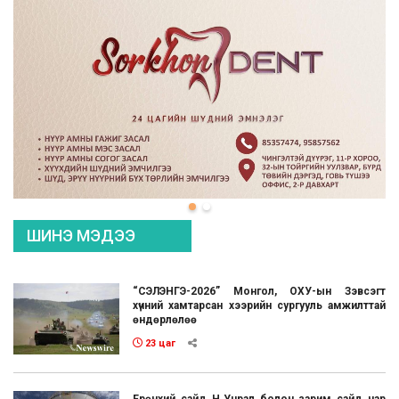
ШИНЭ МЭДЭЭ
“СЭЛЭНГЭ-2026” Монгол, ОХУ-ын Зэвсэгт
хүчний хамтарсан хээрийн сургууль амжилттай
өндөрлөлөө
23 цаг
Ерөнхий сайд Н.Учрал болон зарим сайд нар