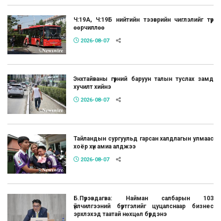
Ч:19А, Ч:19Б нийтийн тээврийн чиглэлийг түр
өөрчиллөө
2026-08-07
Энхтайваны гүүрний баруун талын туслах замд
хучилт хийнэ
2026-08-07
Тайландын сургуульд гарсан халдлагын улмаас
хоёр хүн амиа алджээ
2026-08-07
Б.Пүрэвдагва: Найман салбарын 103
үйлчилгээний бүртгэлийг цуцалснаар бизнес
эрхлэхэд таатай нөхцөл бүрдэнэ