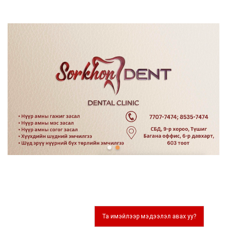
Та имэйлээр мэдээлэл авах уу?