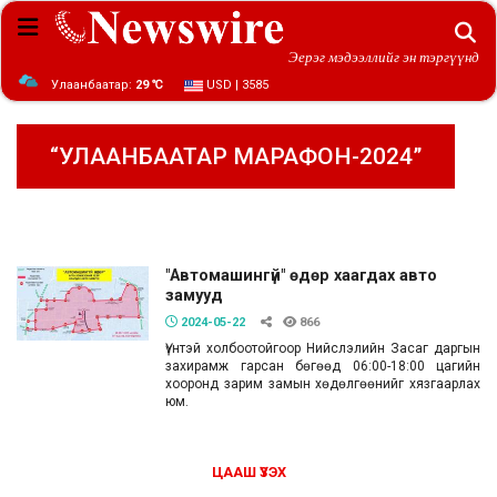
Эерэг мэдээллийг эн тэргүүнд
Улаанбаатар:
29 ℃
USD | 3585
“УЛААНБААТАР МАРАФОН-2024”
"Автомашингүй" өдөр хаагдах авто
замууд
2024-05-22
866
Үүнтэй холбоотойгоор Нийслэлийн Засаг даргын
захирамж гарсан бөгөөд 06:00-18:00 цагийн
хооронд зарим замын хөдөлгөөнийг хязгаарлах
юм.
ЦААШ ҮЗЭХ